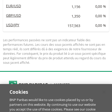
EUR/USD
1,156
0,00 %
GBP/USD
1,350
0,00 %
USD/JPY
157,563
0,00 %
Les performances passées ne sont pas un indicateur fiable des
performances futures. Les cours des sous-jacents affichés ne sont pas en
temps réél, ils sont différés dû à des exigences de notre fournisseur de
données. Par conséquent, le prix du produit lié à un sous-jacent spécifique
peut légèrement différer du prix de produit attendu au regard du cours du
sous-jacent affiché.
Cookies
Cookies Settings
BNP Paribas would like to use cookies placed by us or by
© BNP Paribas Produits de Bourse 2026
partners on this website. By continuing to use our website
Réclamation
Glossaire
Mentions Légales
you accept the use of these cookies. Please see our cookie