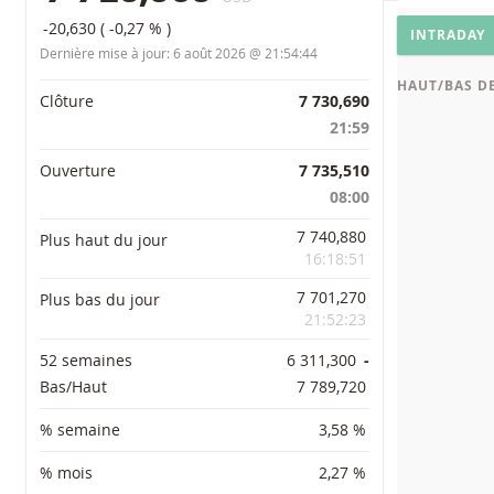
PARAMÈTRES
Graphiq
-20,630
(
-0,27 %
)
INTRADAY
Dernière mise à jour:
6 août 2026 @ 21:54:44
HAUT/BAS DE
Informations importantes
Clôture
7 730,690
21:59
Ouverture
7 735,510
08:00
7 740,880
Plus haut du jour
16:18:51
7 701,270
Plus bas du jour
21:52:23
52 semaines
6 311,300
-
Bas/Haut
7 789,720
% semaine
3,58 %
% mois
2,27 %