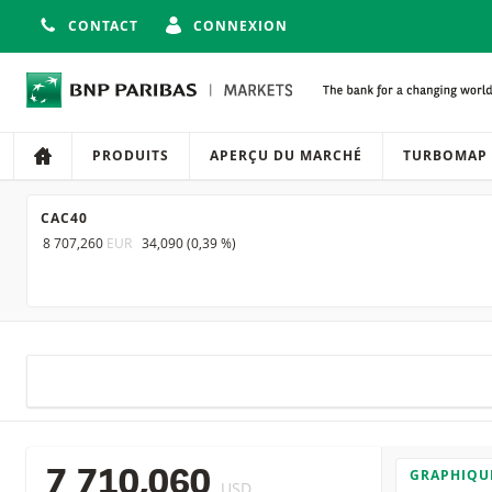
CONTACT
CONNEXION
Navigation
Navigation sur le site
PRODUITS
APERÇU DU MARCHÉ
TURBOMAP
CAC40
8 707,260
EUR
34,090
(
0,39 %
)
GRAPHIQU
7 710,060
USD