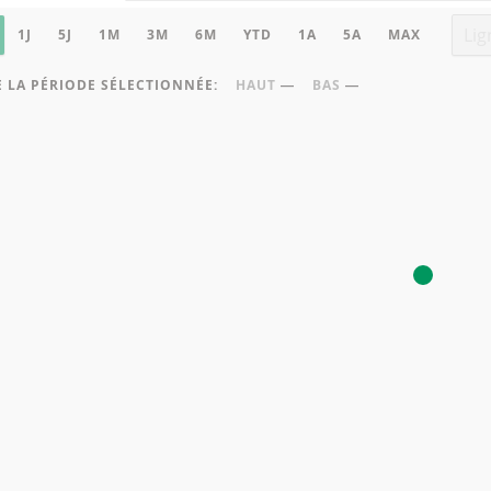
 DU GRAPHIQUE
ue sous-jacent
Type
1J
5J
1M
3M
6M
YTD
1A
5A
MAX
 LA PÉRIODE SÉLECTIONNÉE:
HAUT
―
BAS
―