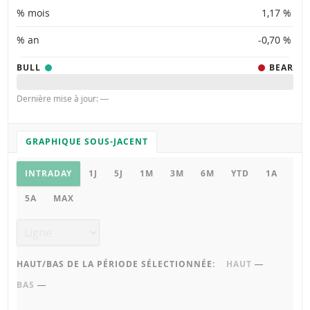
% mois
1,17 %
% an
-0,70 %
BULL
BEAR
Dernière mise à jour: ―
GRAPHIQUE SOUS-JACENT
PARAMÈTRES DU GRAPHIQUE
Graphique sous-jacent
INTRADAY
1J
5J
1M
3M
6M
YTD
1A
5A
MAX
Type de graphique
HAUT/BAS DE LA PÉRIODE SÉLECTIONNÉE:
HAUT
―
BAS
―