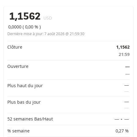
1,1562
USD
0,0000
(
0,00 %
)
Dernière mise à jour:
7 août 2026 @ 21:59:30
Informations importantes
Clôture
1,1562
21:59
Ouverture
―
―
―
Plus haut du jour
―
―
Plus bas du jour
―
52 semaines Bas/Haut
―
-
―
% semaine
0,27 %