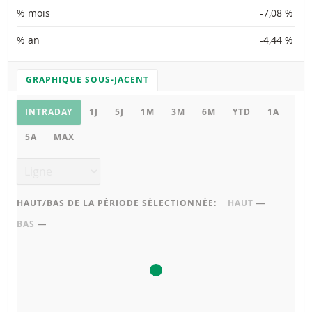
% mois
-7,08 %
% an
-4,44 %
GRAPHIQUE SOUS-JACENT
PARAMÈTRES DU GRAPHIQUE
Graphique sous-jacent
INTRADAY
1J
5J
1M
3M
6M
YTD
1A
5A
MAX
Type de graphique
HAUT/BAS DE LA PÉRIODE SÉLECTIONNÉE:
HAUT
―
BAS
―