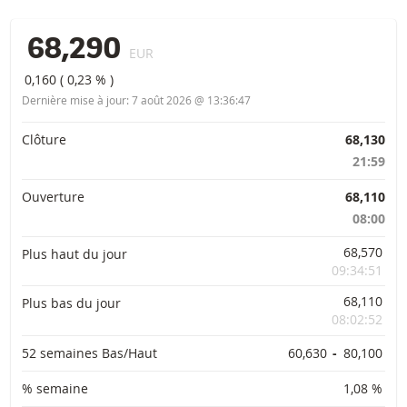
68,290
EUR
0,160
(
0,23 %
)
Dernière mise à jour:
7 août 2026 @ 13:36:47
Informations importantes
Clôture
68,130
21:59
Ouverture
68,110
08:00
68,570
Plus haut du jour
09:34:51
68,110
Plus bas du jour
08:02:52
52 semaines Bas/Haut
60,630
-
80,100
% semaine
1,08 %