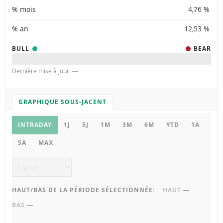
% mois
4,76 %
% an
12,53 %
BULL
BEAR
Dernière mise à jour: ―
GRAPHIQUE SOUS-JACENT
PARAMÈTRES DU GRAPHIQUE
Graphique sous-jacent
INTRADAY
1J
5J
1M
3M
6M
YTD
1A
5A
MAX
Type de graphique
HAUT/BAS DE LA PÉRIODE SÉLECTIONNÉE:
HAUT
―
BAS
―