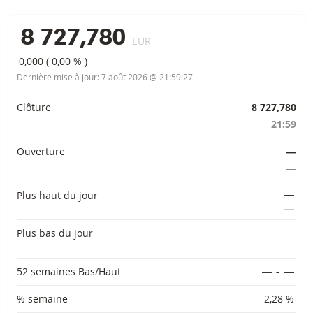
8 727,780
EUR
0,000
(
0,00 %
)
Dernière mise à jour:
7 août 2026 @ 21:59:27
Informations importantes
Clôture
8 727,780
21:59
Ouverture
―
―
―
Plus haut du jour
―
―
Plus bas du jour
―
52 semaines Bas/Haut
―
-
―
% semaine
2,28 %