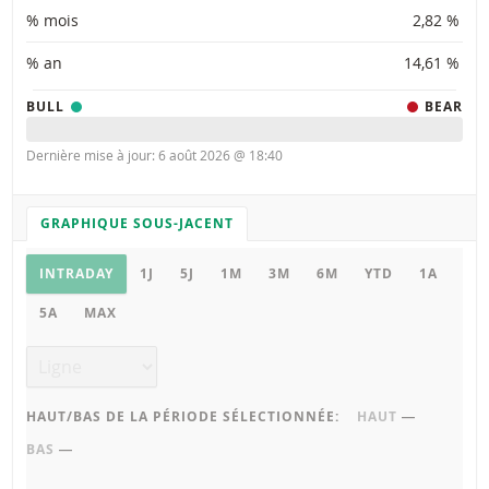
% mois
2,82 %
% an
14,61 %
BULL
BEAR
Dernière mise à jour: 6 août 2026 @ 18:40
GRAPHIQUE SOUS-JACENT
PARAMÈTRES DU GRAPHIQUE
Graphique sous-jacent
INTRADAY
1J
5J
1M
3M
6M
YTD
1A
5A
MAX
Type de graphique
HAUT/BAS DE LA PÉRIODE SÉLECTIONNÉE:
HAUT
―
BAS
―