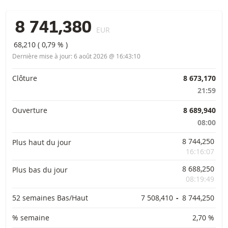
8 741,380
EUR
68,210
(
0,79 %
)
Dernière mise à jour:
6 août 2026 @ 16:43:10
Informations importantes
Clôture
8 673,170
21:59
Ouverture
8 689,940
08:00
8 744,250
Plus haut du jour
16:16:07
8 688,250
Plus bas du jour
08:19:49
52 semaines Bas/Haut
7 508,410
-
8 744,250
% semaine
2,70 %