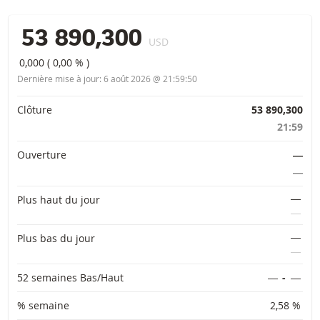
53 890,300
USD
0,000
(
0,00 %
)
Dernière mise à jour:
6 août 2026 @ 21:59:50
Informations importantes
Clôture
53 890,300
21:59
Ouverture
―
―
―
Plus haut du jour
―
―
Plus bas du jour
―
52 semaines Bas/Haut
―
-
―
% semaine
2,58 %