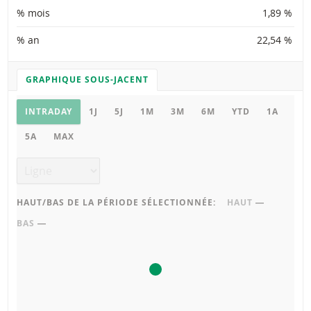
% mois
1,89 %
% an
22,54 %
GRAPHIQUE SOUS-JACENT
PARAMÈTRES DU GRAPHIQUE
Graphique sous-jacent
INTRADAY
1J
5J
1M
3M
6M
YTD
1A
5A
MAX
Type de graphique
HAUT/BAS DE LA PÉRIODE SÉLECTIONNÉE:
HAUT
―
BAS
―