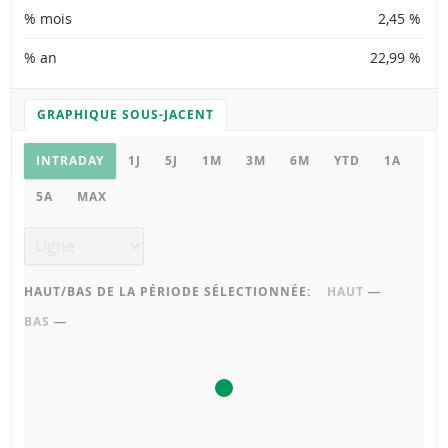
% mois
2,45 %
% an
22,99 %
GRAPHIQUE SOUS-JACENT
PARAMÈTRES DU GRAPHIQUE
Graphique sous-jacent
INTRADAY
1J
5J
1M
3M
6M
YTD
1A
5A
MAX
Type de graphique
HAUT/BAS DE LA PÉRIODE SÉLECTIONNÉE:
HAUT
―
BAS
―