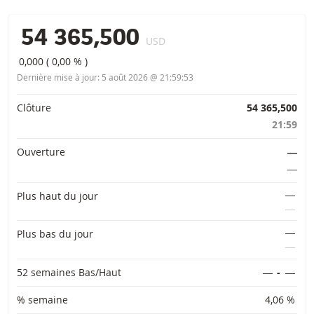
54 365,500
USD
0,000
(
0,00 %
)
Dernière mise à jour:
5 août 2026 @ 21:59:53
Informations importantes
Clôture
54 365,500
21:59
Ouverture
―
―
―
Plus haut du jour
―
―
Plus bas du jour
―
52 semaines Bas/Haut
―
-
―
% semaine
4,06 %