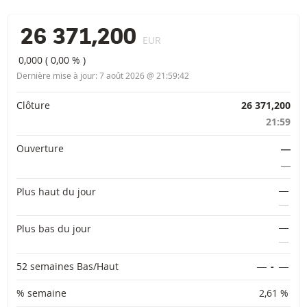
26 371,200
EUR
0,000
(
0,00 %
)
Dernière mise à jour:
7 août 2026 @ 21:59:42
Informations importantes
Clôture
26 371,200
21:59
Ouverture
―
―
―
Plus haut du jour
―
―
Plus bas du jour
―
52 semaines Bas/Haut
―
-
―
% semaine
2,61 %