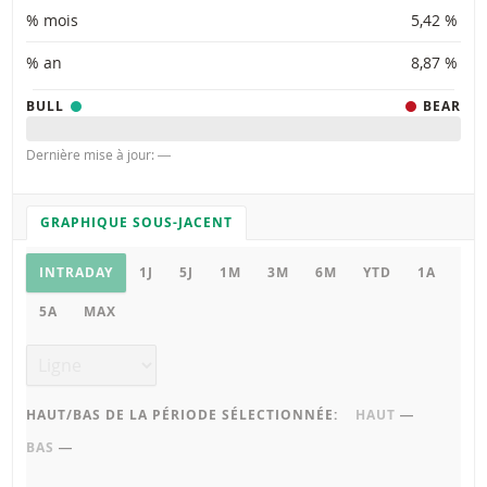
% mois
5,42 %
% an
8,87 %
BULL
BEAR
Dernière mise à jour: ―
GRAPHIQUE SOUS-JACENT
PARAMÈTRES DU GRAPHIQUE
Graphique sous-jacent
INTRADAY
1J
5J
1M
3M
6M
YTD
1A
5A
MAX
Type de graphique
HAUT/BAS DE LA PÉRIODE SÉLECTIONNÉE:
HAUT
―
BAS
―