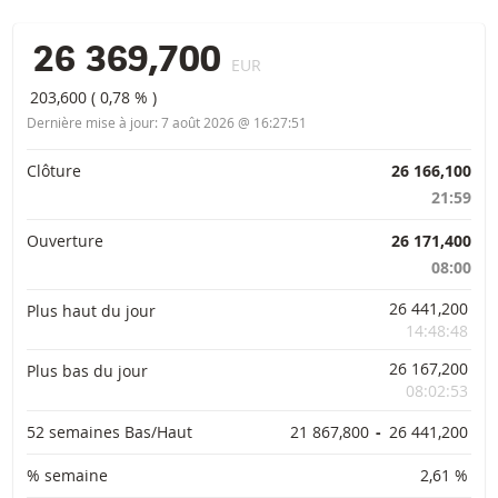
26 369,700
EUR
203,600
(
0,78 %
)
Dernière mise à jour:
7 août 2026 @ 16:27:51
Informations importantes
Clôture
26 166,100
21:59
Ouverture
26 171,400
08:00
26 441,200
Plus haut du jour
14:48:48
26 167,200
Plus bas du jour
08:02:53
52 semaines Bas/Haut
21 867,800
-
26 441,200
% semaine
2,61 %