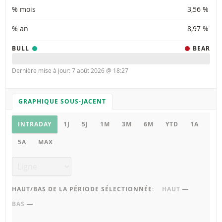
% mois
3,56 %
% an
8,97 %
BULL
BEAR
Dernière mise à jour: 7 août 2026 @ 18:27
GRAPHIQUE SOUS-JACENT
PARAMÈTRES DU GRAPHIQUE
Graphique sous-jacent
INTRADAY
1J
5J
1M
3M
6M
YTD
1A
5A
MAX
Type de graphique
HAUT/BAS DE LA PÉRIODE SÉLECTIONNÉE:
HAUT
―
BAS
―