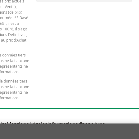
es prix actuels
 et Vente),
ions (de prix)
 journée. ** Basé
ST, il est à
100 %, il s’agit
ions Définitives,
 au prix d'Achat
e données tiers
bas ne fait aucune
 représentants ne
nformations.
de données tiers
bas ne fait aucune
 représentants ne
nformations.
ire
Mentions Légales
Informations financières
otice Protection des Données
Disclaimer YouTube