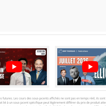
PRIX DU PRODUIT
F
x
F
utures. Les cours des sous-jacents affichés ne sont pas en temps réél, ils sont 
t lié à un sous-jacent spécifique peut légèrement différer du prix de produit at