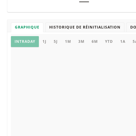
―
GRAPHIQUE
HISTORIQUE DE RÉINITIALISATION
D
Graphique
INTRADAY
1J
5J
1M
3M
6M
YTD
1A
5