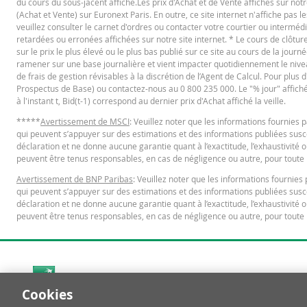
du cours du sous-jacent affiché.Les prix d'Achat et de Vente affichés sur notr
(Achat et Vente) sur Euronext Paris. En outre, ce site internet n'affiche pas l
Français (France)
veuillez consulter le carnet d'ordres ou contacter votre courtier ou interméd
PD
retardées ou erronées affichées sur notre site internet. * Le cours de clôt
sur le prix le plus élevé ou le plus bas publié sur ce site au cours de la journé
ramener sur une base journalière et vient impacter quotidiennement le niveau 
de frais de gestion révisables à la discrétion de l’Agent de Calcul. Pour plus
KEY INFORMATION DOCUMENTS
Prospectus de Base) ou contactez-nous au 0 800 235 000. Le "% jour" affiché es
à l'instant t, Bid(t-1) correspond au dernier prix d'Achat affiché la veille.
Key Information Document (FR)
*****
Avertissement de MSCI
: Veuillez noter que les informations fournie
PD
qui peuvent s’appuyer sur des estimations et des informations publiées suscep
déclaration et ne donne aucune garantie quant à l’exactitude, l’exhaustivité o
peuvent être tenus responsables, en cas de négligence ou autre, pour toute p
QUOTES
Avertissement de BNP Paribas
: Veuillez noter que les informations fourni
qui peuvent s’appuyer sur des estimations et des informations publiées suscep
déclaration et ne donne aucune garantie quant à l’exactitude, l’exhaustivité o
Latest Product Quotes
peuvent être tenus responsables, en cas de négligence ou autre, pour toute p
CS
Cookies
Restrike history
xls
Cookies Settings