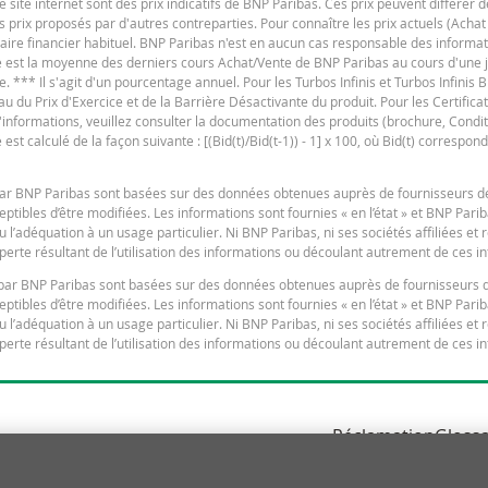
e site internet sont des prix indicatifs de BNP Paribas. Ces prix peuvent différer d
es prix proposés par d'autres contreparties. Pour connaître les prix actuels (Achat
iaire financier habituel. BNP Paribas n'est en aucun cas responsable des informat
F
ure est la moyenne des derniers cours Achat/Vente de BNP Paribas au cours d'une
e. *** Il s'agit d'un pourcentage annuel. Pour les Turbos Infinis et Turbos Infinis BE
du Prix d'Exercice et de la Barrière Désactivante du produit. Pour les Certificats 
 d'informations, veuillez consulter la documentation des produits (brochure, Condit
t calculé de la façon suivante : [(Bid(t)/Bid(t-1)) - 1] x 100, où Bid(t) correspond
s par BNP Paribas sont basées sur des données obtenues auprès de fournisseurs d
F
tibles d’être modifiées. Les informations sont fournies « en l’état » et BNP Pari
u l’adéquation à un usage particulier. Ni BNP Paribas, ni ses sociétés affiliées et
erte résultant de l’utilisation des informations ou découlant autrement de ces i
es par BNP Paribas sont basées sur des données obtenues auprès de fournisseurs 
tibles d’être modifiées. Les informations sont fournies « en l’état » et BNP Pari
u l’adéquation à un usage particulier. Ni BNP Paribas, ni ses sociétés affiliées et
erte résultant de l’utilisation des informations ou découlant autrement de ces i
V
Réclamation
Glossa
Politique Cookies
N
x