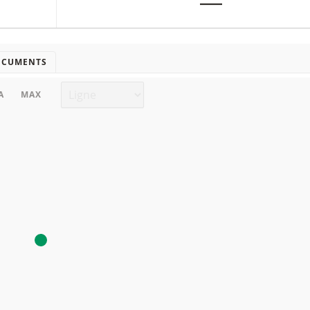
―
OCUMENTS
Type de graphique
A
MAX