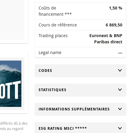
Coûts de
1,50 %
financement ***
Cours de référence
6 869,50
Trading places
Euronext & BNP
Paribas direct
SEUIL DE SÉCURITÉ
COURS DE RÉFÉRE
Legal name
―
CHANGER
CODES
CHANGER
STATISTIQUES
CHANGER
INFORMATIONS SUPPLÉMENTAIRES
différés dû à des
CHANGER
ESG RATING MSCI *****
tendu au regard