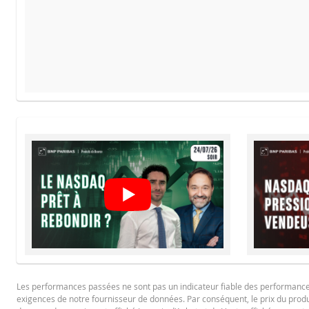
PROSPECTUS DE BASE
DATE
TYPE DE RÉINITIALISATION
Pas d'historique de réinitialisation récent
Français (France)
PD
DOWNLOAD
FINAL TERMS
Historique de réinitialisation
xls
Français (France)
PD
Les performances passées ne sont pas un indicateur fiable des performances f
CONDITIONS DÉFINITIVES RÉSUMÉ
exigences de notre fournisseur de données. Par conséquent, le prix du produi