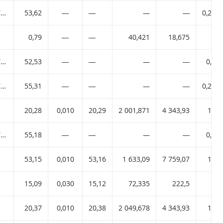
BNP PARIBAS EASY EURO STOXX 50 UCITS ETF
53,62
―
―
—
―
0,256
0,79
―
―
40,421
18,675
80
BNP PARIBAS EASY EURO STOXX 50 UCITS ETF
52,53
―
―
—
―
0,26
BNP PARIBAS EASY EURO STOXX 50 UCITS ETF
55,31
―
―
—
―
0,247
20,28
0,010
20,29
2 001,871
4 343,93
100
BNP PARIBAS EASY EURO STOXX 50 UCITS ETF
55,18
―
―
—
―
0,25
53,15
0,010
53,16
1 633,09
7 759,07
100
15,09
0,030
15,12
72,335
222,5
10
20,37
0,010
20,38
2 049,678
4 343,93
100