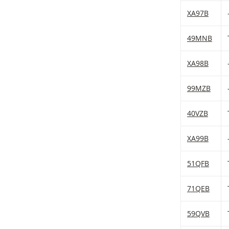
XA97B
49MNB
XA98B
99MZB
40VZB
XA99B
51QFB
71QEB
59QVB