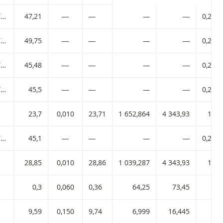
BNP PARIBAS EASY EURO STOXX 50 UCITS ETF
47,21
―
―
—
―
0,276
BNP PARIBAS EASY EURO STOXX 50 UCITS ETF
49,75
―
―
—
―
0,262
BNP PARIBAS EASY EURO STOXX 50 UCITS ETF
45,48
―
―
—
―
0,283
BNP PARIBAS EASY EURO STOXX 50 UCITS ETF
45,5
―
―
—
―
0,284
23,7
0,010
23,71
1 652,864
4 343,93
100
BNP PARIBAS EASY EURO STOXX 50 UCITS ETF
45,1
―
―
—
―
0,287
28,85
0,010
28,86
1 039,287
4 343,93
100
0,3
0,060
0,36
64,25
73,45
40
9,59
0,150
9,74
6,999
16,445
1