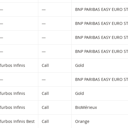
iltered) products.
—
—
—
—
—
—
—
—
Turbos Infinis
Call
Gold
—
—
Turbos Infinis
Call
Gold
Turbos Infinis
Call
BioMérieux
Turbos Infinis Best
Call
Orange