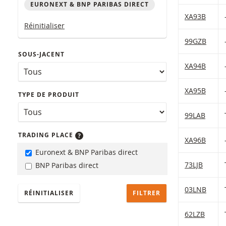
EURONEXT & BNP PARIBAS DIRECT
Table with (f
XA93B
Réinitialiser
99GZB
SOUS-JACENT
XA94B
XA95B
TYPE DE PRODUIT
99LAB
TRADING PLACE
XA96B
Euronext & BNP Paribas direct
73LJB
BNP Paribas direct
03LNB
RÉINITIALISER
62LZB