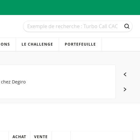
Recherche
Recherche
RECH
IONS
LE CHALLENGE
PORTEFEUILLE
s chez Degiro
ACHAT
VENTE
QUICK ACTIONS