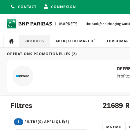
CONTACT
CONNEXION
Navigation
Navigation sur le site
PRODUITS
APERÇU DU MARCHÉ
TURBOMAP
OPÉRATIONS PROMOTIONELLES
(2)
Produits
OFFRE
Profit
Filtres
21689 R
1
FILTRE(S) APPLIQUÉ(S)
MNÉMO