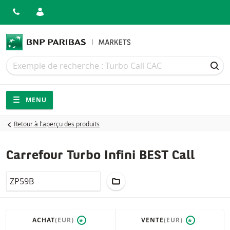
Recherche
Recherche
REC
Navigation
Navigation sur le site
MENU
Retour à l'aperçu des produits
Carrefour Turbo Infini BEST Call
LocalCode
AJOUTER AU PORTEFEUILLE
ACHAT
(EUR)
VENTE
(EUR)
*
*