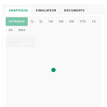
GRAPHIQUE
SIMULATEUR
DOCUMENTS
Graphique
INTRADAY
1J
5J
1M
3M
6M
YTD
1A
5A
MAX
Type de graphique