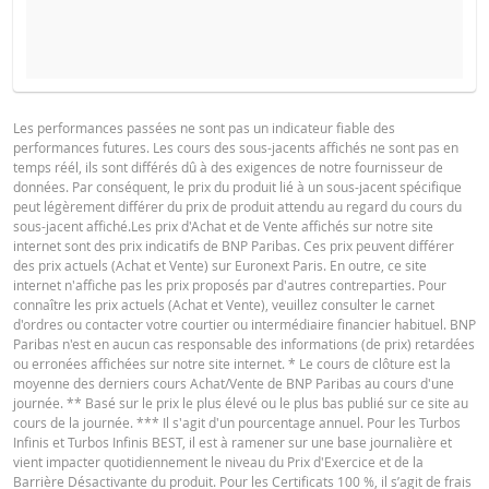
COURS DU SOUS-JACENT ATTENDU
QUANTITÉ
PROSPECTUS DE BASE
Les performances passées ne sont pas un indicateur fiable des
performances futures. Les cours des sous-jacents affichés ne sont pas en
Français (France)
PDF
temps réél, ils sont différés dû à des exigences de notre fournisseur de
PÉRIODE
données. Par conséquent, le prix du produit lié à un sous-jacent spécifique
peut légèrement différer du prix de produit attendu au regard du cours du
1 Jour
1 Semaine
1 An
sous-jacent affiché.Les prix d'Achat et de Vente affichés sur notre site
KEY INFORMATION DOCUMENTS
internet sont des prix indicatifs de BNP Paribas. Ces prix peuvent différer
des prix actuels (Achat et Vente) sur Euronext Paris. En outre, ce site
internet n'affiche pas les prix proposés par d'autres contreparties. Pour
connaître les prix actuels (Achat et Vente), veuillez consulter le carnet
Key Information Document (FR)
PDF
d'ordres ou contacter votre courtier ou intermédiaire financier habituel. BNP
SITUATION
NOUVELLE
Paribas n'est en aucun cas responsable des informations (de prix) retardées
DIFFÉREN
ACTUELLE
SITUATION
ou erronées affichées sur notre site internet. * Le cours de clôture est la
moyenne des derniers cours Achat/Vente de BNP Paribas au cours d'une
QUOTES
Cours de
journée. ** Basé sur le prix le plus élevé ou le plus bas publié sur ce site au
15,830
-
référence
cours de la journée. *** Il s'agit d'un pourcentage annuel. Pour les Turbos
Infinis et Turbos Infinis BEST, il est à ramener sur une base journalière et
Niveau de
vient impacter quotidiennement le niveau du Prix d'Exercice et de la
Latest Product Quotes
10,5498
-
CSV
financement
Barrière Désactivante du produit. Pour les Certificats 100 %, il s’agit de frais