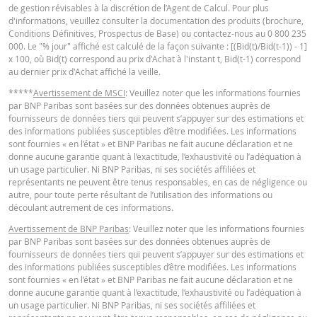
de gestion révisables à la discrétion de l’Agent de Calcul. Pour plus
Barrière
d'informations, veuillez consulter la documentation des produits (brochure,
10,55
-
désactivante
Conditions Définitives, Prospectus de Base) ou contactez-nous au 0 800 235
000. Le "% jour" affiché est calculé de la façon suivante : [(Bid(t)/Bid(t-1)) - 1]
Prime de
x 100, où Bid(t) correspond au prix d'Achat à l'instant t, Bid(t-1) correspond
0,022
-
risque de gap
au dernier prix d'Achat affiché la veille.
Levier
3,01
-
*****
Avertissement de MSCI
: Veuillez noter que les informations fournies
par BNP Paribas sont basées sur des données obtenues auprès de
Valeur du
fournisseurs de données tiers qui peuvent s’appuyer sur des estimations et
portefeuille
0,55
-
des informations publiées susceptibles d’être modifiées. Les informations
sont fournies « en l’état » et BNP Paribas ne fait aucune déclaration et ne
(EUR)
donne aucune garantie quant à l’exactitude, l’exhaustivité ou l’adéquation à
Turbos Infinis
un usage particulier. Ni BNP Paribas, ni ses sociétés affiliées et
0,55
-
représentants ne peuvent être tenus responsables, en cas de négligence ou
Best (EUR)
autre, pour toute perte résultant de l’utilisation des informations ou
découlant autrement de ces informations.
Avertissement de BNP Paribas
: Veuillez noter que les informations fournies
Les prix indiqués dans le simulateur sont indicatifs et ne reflètent pas les pri
par BNP Paribas sont basées sur des données obtenues auprès de
actuels ou futurs. Le simulateur suppose un pourcentage de coût de
fournisseurs de données tiers qui peuvent s’appuyer sur des estimations et
financement constant alors que ce pourcentage peut en fait changer de faç
des informations publiées susceptibles d’être modifiées. Les informations
continue. Les rendements des produits dont le sous-jacent est coté dans un
sont fournies « en l’état » et BNP Paribas ne fait aucune déclaration et ne
devise différente peuvent être influencés par les effets du taux change. Le
donne aucune garantie quant à l’exactitude, l’exhaustivité ou l’adéquation à
simulateur ne prend pas en compte la différence entre les prix acheteur et
un usage particulier. Ni BNP Paribas, ni ses sociétés affiliées et
vendeur (le spread) et les dividendes éventuels (et l'impôt sur les dividendes