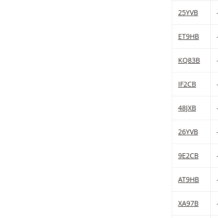
25YVB
ET9HB
KQ83B
IF2CB
48JXB
26YVB
9E2CB
AT9HB
XA97B