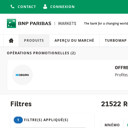
CONTACT
CONNEXION
Navigation
Navigation sur le site
PRODUITS
APERÇU DU MARCHÉ
TURBOMAP
OPÉRATIONS PROMOTIONELLES
(2)
Produits
OFFRE
Profit
Filtres
21522 R
1
FILTRE(S) APPLIQUÉ(S)
MNÉMO