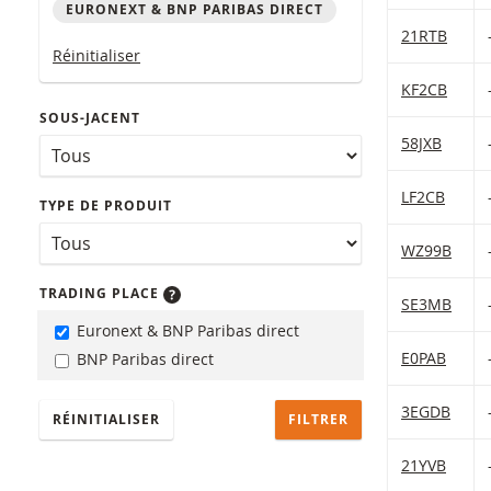
EURONEXT & BNP PARIBAS DIRECT
Table with (f
21RTB
Réinitialiser
KF2CB
SOUS-JACENT
58JXB
LF2CB
TYPE DE PRODUIT
WZ99B
TRADING PLACE
SE3MB
Euronext & BNP Paribas direct
E0PAB
BNP Paribas direct
3EGDB
RÉINITIALISER
21YVB