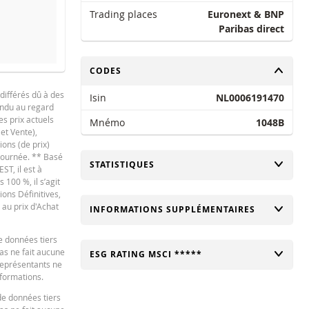
Trading places
Euronext & BNP
Paribas direct
CHANGER
CODES
différés dû à des
Isin
NL0006191470
tendu au regard
es prix actuels
Mnémo
1048B
 et Vente),
ions (de prix)
 journée. ** Basé
CHANGER
STATISTIQUES
ST, il est à
100 %, il s’agit
ions Définitives,
 au prix d'Achat
CHANGER
INFORMATIONS SUPPLÉMENTAIRES
e données tiers
bas ne fait aucune
CHANGER
ESG RATING MSCI *****
 représentants ne
nformations.
de données tiers