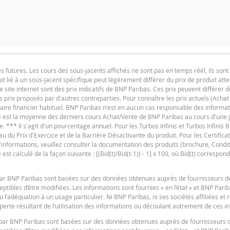
utures. Les cours des sous-jacents affichés ne sont pas en temps réél, ils sont 
t lié à un sous-jacent spécifique peut légèrement différer du prix de produit at
F
e site internet sont des prix indicatifs de BNP Paribas. Ces prix peuvent différer d
es prix proposés par d'autres contreparties. Pour connaître les prix actuels (Achat
iaire financier habituel. BNP Paribas n'est en aucun cas responsable des informat
ure est la moyenne des derniers cours Achat/Vente de BNP Paribas au cours d'une
e. *** Il s'agit d'un pourcentage annuel. Pour les Turbos Infinis et Turbos Infinis BE
du Prix d'Exercice et de la Barrière Désactivante du produit. Pour les Certificats 
 d'informations, veuillez consulter la documentation des produits (brochure, Condit
t calculé de la façon suivante : [(Bid(t)/Bid(t-1)) - 1] x 100, où Bid(t) correspond
F
s par BNP Paribas sont basées sur des données obtenues auprès de fournisseurs d
tibles d’être modifiées. Les informations sont fournies « en l’état » et BNP Pari
u l’adéquation à un usage particulier. Ni BNP Paribas, ni ses sociétés affiliées et
erte résultant de l’utilisation des informations ou découlant autrement de ces i
es par BNP Paribas sont basées sur des données obtenues auprès de fournisseurs 
V