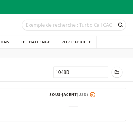
Recherche
Recherche
RECH
IONS
LE CHALLENGE
PORTEFEUILLE
LocalCode
AJOUT
SOUS-JACENT
(USD)
*
―