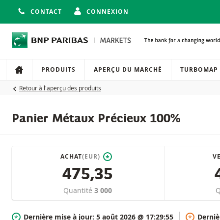
CONTACT
CONNEXION
Navigation
Navigation sur le site
PRODUITS
APERÇU DU MARCHÉ
TURBOMAP
Retour à l'aperçu des produits
Panier Métaux Précieux 100%
ACHAT
(EUR)
V
*
475,35
Quantité
3 000
Q
Dernière mise à jour:
5 août 2026 @ 17:29:55
Derniè
*
*