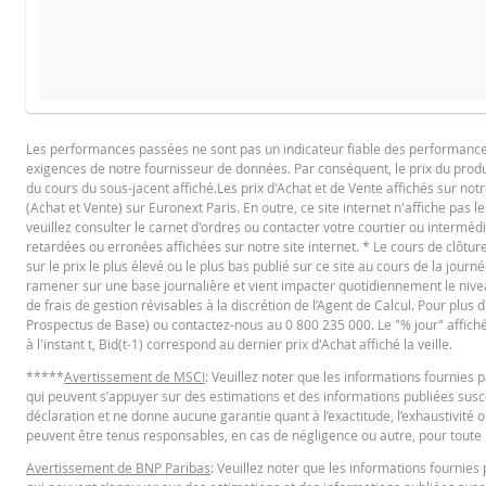
PROSPECTUS DE BASE
Les performances passées ne sont pas un indicateur fiable des performances f
exigences de notre fournisseur de données. Par conséquent, le prix du produi
Français (France)
PD
du cours du sous-jacent affiché.Les prix d'Achat et de Vente affichés sur notr
(Achat et Vente) sur Euronext Paris. En outre, ce site internet n'affiche pas l
veuillez consulter le carnet d'ordres ou contacter votre courtier ou interméd
retardées ou erronées affichées sur notre site internet. * Le cours de clôt
KEY INFORMATION DOCUMENTS
sur le prix le plus élevé ou le plus bas publié sur ce site au cours de la journé
ramener sur une base journalière et vient impacter quotidiennement le niveau 
de frais de gestion révisables à la discrétion de l’Agent de Calcul. Pour plus
Prospectus de Base) ou contactez-nous au 0 800 235 000. Le "% jour" affiché es
Key Information Document (FR)
PD
à l'instant t, Bid(t-1) correspond au dernier prix d'Achat affiché la veille.
*****
Avertissement de MSCI
: Veuillez noter que les informations fournie
qui peuvent s’appuyer sur des estimations et des informations publiées suscep
QUOTES
déclaration et ne donne aucune garantie quant à l’exactitude, l’exhaustivité o
peuvent être tenus responsables, en cas de négligence ou autre, pour toute p
Avertissement de BNP Paribas
: Veuillez noter que les informations fourni
Latest Product Quotes
CS