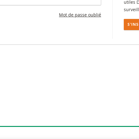
utiles 
surveil
Mot de passe oublié
S'IN