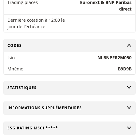
Trading places
Euronext & BNP Paribas
direct
Dernière cotation à 12:00 le
jour de l'échéance
CHANGER
CODES
Isin
NLBNPFR2M050
Mnémo
B9D9B
CHANGER
STATISTIQUES
CHANGER
INFORMATIONS SUPPLÉMENTAIRES
CHANGER
ESG RATING MSCI *****