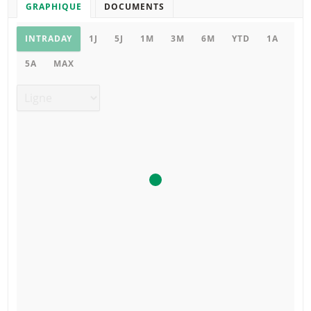
GRAPHIQUE
DOCUMENTS
Graphique
INTRADAY
1J
5J
1M
3M
6M
YTD
1A
5A
MAX
Type de graphique