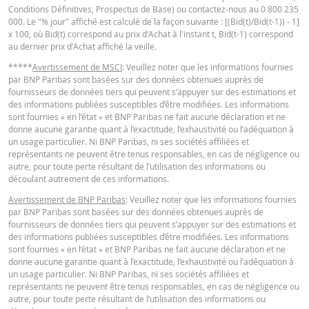
Conditions Définitives, Prospectus de Base) ou contactez-nous au 0 800 235
KEY INFORMATION DOCUMENTS
000. Le "% jour" affiché est calculé de la façon suivante : [(Bid(t)/Bid(t-1)) - 1]
x 100, où Bid(t) correspond au prix d'Achat à l'instant t, Bid(t-1) correspond
au dernier prix d'Achat affiché la veille.
Key Information Document (FR)
PDF
*****
Avertissement de MSCI
: Veuillez noter que les informations fournies
par BNP Paribas sont basées sur des données obtenues auprès de
fournisseurs de données tiers qui peuvent s’appuyer sur des estimations et
des informations publiées susceptibles d’être modifiées. Les informations
QUOTES
sont fournies « en l’état » et BNP Paribas ne fait aucune déclaration et ne
donne aucune garantie quant à l’exactitude, l’exhaustivité ou l’adéquation à
un usage particulier. Ni BNP Paribas, ni ses sociétés affiliées et
Latest Product Quotes
CSV
représentants ne peuvent être tenus responsables, en cas de négligence ou
autre, pour toute perte résultant de l’utilisation des informations ou
découlant autrement de ces informations.
Avertissement de BNP Paribas
: Veuillez noter que les informations fournies
par BNP Paribas sont basées sur des données obtenues auprès de
fournisseurs de données tiers qui peuvent s’appuyer sur des estimations et
des informations publiées susceptibles d’être modifiées. Les informations
sont fournies « en l’état » et BNP Paribas ne fait aucune déclaration et ne
donne aucune garantie quant à l’exactitude, l’exhaustivité ou l’adéquation à
un usage particulier. Ni BNP Paribas, ni ses sociétés affiliées et
représentants ne peuvent être tenus responsables, en cas de négligence ou
autre, pour toute perte résultant de l’utilisation des informations ou