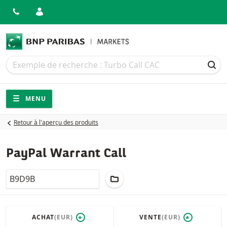
Recherche
Recherche
REC
Navigation
Navigation sur le site
MENU
Retour à l'aperçu des produits
PayPal Warrant Call
LocalCode
AJOUTER AU PORTEFEUILLE
ACHAT
(EUR)
VENTE
(EUR)
*
*