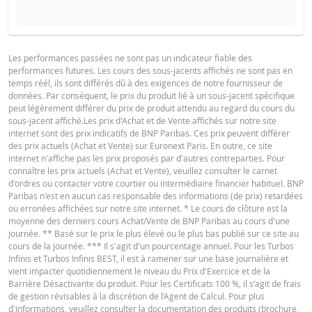
PROSPECTUS DE BASE
Les performances passées ne sont pas un indicateur fiable des
performances futures. Les cours des sous-jacents affichés ne sont pas en
Français (France)
PDF
temps réél, ils sont différés dû à des exigences de notre fournisseur de
données. Par conséquent, le prix du produit lié à un sous-jacent spécifique
peut légèrement différer du prix de produit attendu au regard du cours du
sous-jacent affiché.Les prix d'Achat et de Vente affichés sur notre site
FINAL TERMS
internet sont des prix indicatifs de BNP Paribas. Ces prix peuvent différer
des prix actuels (Achat et Vente) sur Euronext Paris. En outre, ce site
internet n'affiche pas les prix proposés par d'autres contreparties. Pour
connaître les prix actuels (Achat et Vente), veuillez consulter le carnet
Français (France)
PDF
d'ordres ou contacter votre courtier ou intermédiaire financier habituel. BNP
Paribas n'est en aucun cas responsable des informations (de prix) retardées
ou erronées affichées sur notre site internet. * Le cours de clôture est la
moyenne des derniers cours Achat/Vente de BNP Paribas au cours d'une
CONDITIONS DÉFINITIVES RÉSUMÉ
journée. ** Basé sur le prix le plus élevé ou le plus bas publié sur ce site au
cours de la journée. *** Il s'agit d'un pourcentage annuel. Pour les Turbos
Infinis et Turbos Infinis BEST, il est à ramener sur une base journalière et
vient impacter quotidiennement le niveau du Prix d'Exercice et de la
Français (France)
PDF
Barrière Désactivante du produit. Pour les Certificats 100 %, il s’agit de frais
de gestion révisables à la discrétion de l’Agent de Calcul. Pour plus
d'informations, veuillez consulter la documentation des produits (brochure,