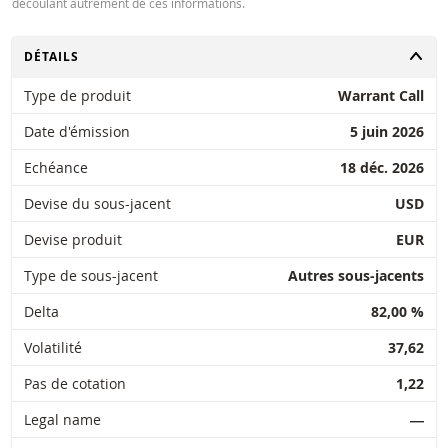
découlant autrement de ces informations.
CHANGER
DÉTAILS
Type de produit
Warrant Call
Date d'émission
5 juin 2026
Echéance
18 déc. 2026
Devise du sous-jacent
USD
Devise produit
EUR
Type de sous-jacent
Autres sous-jacents
Delta
82,00 %
Volatilité
37,62
Pas de cotation
1,22
Legal name
―