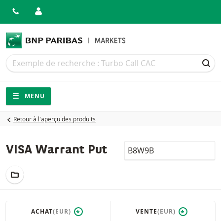
Recherche
Recherche
REC
Navigation
Navigation sur le site
MENU
Retour à l'aperçu des produits
LocalCode
VISA Warrant Put
AJOUTER AU PORTEFEUILLE
ACHAT
(EUR)
VENTE
(EUR)
*
*