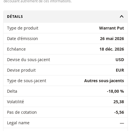
découlant autrement de ces informations.
CHANGER
DÉTAILS
Type de produit
Warrant Put
Date d'émission
26 mai 2026
Echéance
18 déc. 2026
Devise du sous-jacent
USD
Devise produit
EUR
Type de sous-jacent
Autres sous-jacents
Delta
-18,00 %
Volatilité
25,38
Pas de cotation
-5,56
Legal name
―