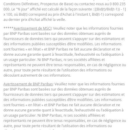
Conditions Définitives, Prospectus de Base) ou contactez-nous au 0 800 235
KEY INFORMATION DOCUMENTS
000. Le "% jour" affiché est calculé de la façon suivante : [(Bid(t)/Bid(t-1)) - 1]
x 100, où Bid(t) correspond au prix d'Achat à l'instant t, Bid(t-1) correspond
au dernier prix d'Achat affiché la veille.
Key Information Document (FR)
PDF
*****
Avertissement de MSCI
: Veuillez noter que les informations fournies
par BNP Paribas sont basées sur des données obtenues auprès de
fournisseurs de données tiers qui peuvent s’appuyer sur des estimations et
des informations publiées susceptibles d’être modifiées. Les informations
QUOTES
sont fournies « en l’état » et BNP Paribas ne fait aucune déclaration et ne
donne aucune garantie quant à l’exactitude, l’exhaustivité ou l’adéquation à
un usage particulier. Ni BNP Paribas, ni ses sociétés affiliées et
Latest Product Quotes
CSV
représentants ne peuvent être tenus responsables, en cas de négligence ou
autre, pour toute perte résultant de l’utilisation des informations ou
découlant autrement de ces informations.
Avertissement de BNP Paribas
: Veuillez noter que les informations fournies
par BNP Paribas sont basées sur des données obtenues auprès de
fournisseurs de données tiers qui peuvent s’appuyer sur des estimations et
des informations publiées susceptibles d’être modifiées. Les informations
sont fournies « en l’état » et BNP Paribas ne fait aucune déclaration et ne
donne aucune garantie quant à l’exactitude, l’exhaustivité ou l’adéquation à
un usage particulier. Ni BNP Paribas, ni ses sociétés affiliées et
représentants ne peuvent être tenus responsables, en cas de négligence ou
autre, pour toute perte résultant de l’utilisation des informations ou