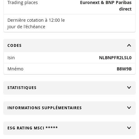
Trading places
Euronext & BNP Paribas
direct
Dernière cotation à 12:00 le
jour de l'échéance
CHANGER
CODES
Isin
NLBNPFR2LSL0
Mnémo
B8W9B
CHANGER
STATISTIQUES
CHANGER
INFORMATIONS SUPPLÉMENTAIRES
CHANGER
ESG RATING MSCI *****