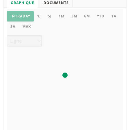
GRAPHIQUE
DOCUMENTS
Graphique
INTRADAY
1J
5J
1M
3M
6M
YTD
1A
5A
MAX
Type de graphique