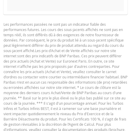
PROSPECTUS DE BASE
Les performances passées ne sont pas un indicateur fiable des
performances futures. Les cours des sous-jacents affichés ne sont pas en
Français (France)
PDF
temps réél, ils sont différés dû à des exigences de notre fournisseur de
données. Par conséquent, le prix du produit lié à un sous-jacent spécifique
peut légèrement différer du prix de produit attendu au regard du cours du
sous-jacent affiché.Les prix d'Achat et de Vente affichés sur notre site
FINAL TERMS
internet sont des prix indicatifs de BNP Paribas. Ces prix peuvent différer
des prix actuels (Achat et Vente) sur Euronext Paris. En outre, ce site
internet n'affiche pas les prix proposés par d'autres contreparties. Pour
connaître les prix actuels (Achat et Vente), veuillez consulter le carnet
Français (France)
PDF
d'ordres ou contacter votre courtier ou intermédiaire financier habituel. BNP
Paribas n'est en aucun cas responsable des informations (de prix) retardées
ou erronées affichées sur notre site internet. * Le cours de clôture est la
moyenne des derniers cours Achat/Vente de BNP Paribas au cours d'une
CONDITIONS DÉFINITIVES RÉSUMÉ
journée. ** Basé sur le prix le plus élevé ou le plus bas publié sur ce site au
cours de la journée. *** Il s'agit d'un pourcentage annuel. Pour les Turbos
Infinis et Turbos Infinis BEST, il est à ramener sur une base journalière et
vient impacter quotidiennement le niveau du Prix d'Exercice et de la
Français (France)
PDF
Barrière Désactivante du produit. Pour les Certificats 100 %, il s’agit de frais
de gestion révisables à la discrétion de l’Agent de Calcul. Pour plus
d'informations, veuillez consulter la documentation des produits (brochure,