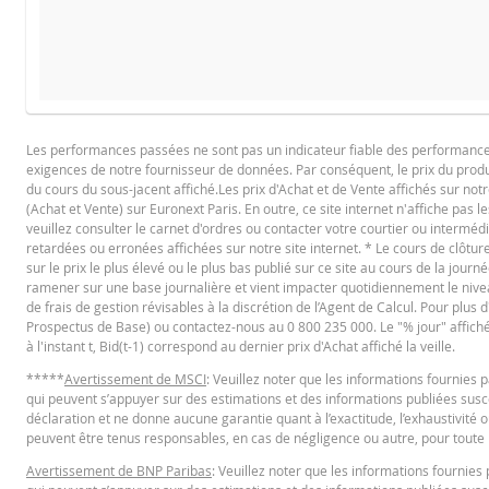
PROSPECTUS DE BASE
Les performances passées ne sont pas un indicateur fiable des performances f
exigences de notre fournisseur de données. Par conséquent, le prix du produi
Français (France)
PD
du cours du sous-jacent affiché.Les prix d'Achat et de Vente affichés sur notr
(Achat et Vente) sur Euronext Paris. En outre, ce site internet n'affiche pas l
veuillez consulter le carnet d'ordres ou contacter votre courtier ou interméd
retardées ou erronées affichées sur notre site internet. * Le cours de clôt
FINAL TERMS
sur le prix le plus élevé ou le plus bas publié sur ce site au cours de la journé
ramener sur une base journalière et vient impacter quotidiennement le niveau 
de frais de gestion révisables à la discrétion de l’Agent de Calcul. Pour plus
Prospectus de Base) ou contactez-nous au 0 800 235 000. Le "% jour" affiché es
Français (France)
PD
à l'instant t, Bid(t-1) correspond au dernier prix d'Achat affiché la veille.
*****
Avertissement de MSCI
: Veuillez noter que les informations fournie
qui peuvent s’appuyer sur des estimations et des informations publiées suscep
CONDITIONS DÉFINITIVES RÉSUMÉ
déclaration et ne donne aucune garantie quant à l’exactitude, l’exhaustivité o
peuvent être tenus responsables, en cas de négligence ou autre, pour toute p
Avertissement de BNP Paribas
: Veuillez noter que les informations fourni
Français (France)
PD