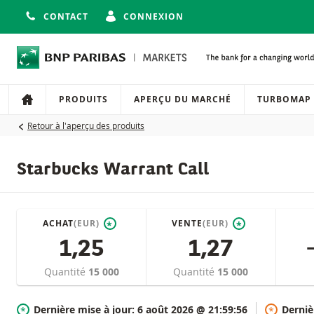
CONTACT
CONNEXION
Navigation
Navigation sur le site
PRODUITS
APERÇU DU MARCHÉ
TURBOMAP
Retour à l'aperçu des produits
Starbucks Warrant Call
ACHAT
(EUR)
VENTE
(EUR)
*
*
1,25
1,27
Quantité
15 000
Quantité
15 000
Dernière mise à jour:
6 août 2026 @ 21:59:56
Derniè
*
*