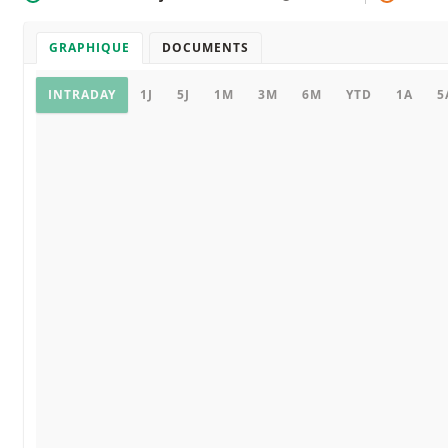
GRAPHIQUE
DOCUMENTS
Graphique
INTRADAY
1J
5J
1M
3M
6M
YTD
1A
5