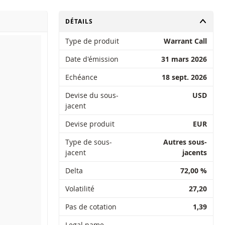
CHANGER
DÉTAILS
Type de produit
Warrant Call
Date d'émission
31 mars 2026
Echéance
18 sept. 2026
Devise du sous-
USD
jacent
Devise produit
EUR
Type de sous-
Autres sous-
jacent
jacents
Delta
72,00 %
Volatilité
27,20
Pas de cotation
1,39
Legal name
―