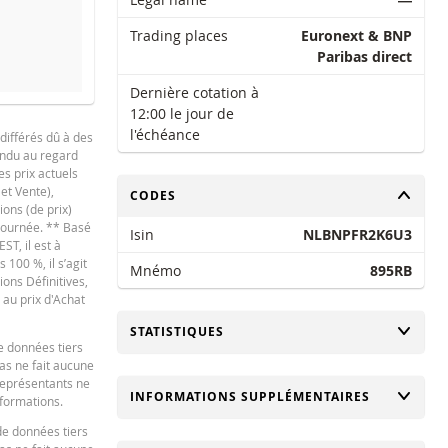
Trading places
Euronext & BNP
Paribas direct
Dernière cotation à
12:00 le jour de
l'échéance
différés dû à des
tendu au regard
es prix actuels
 et Vente),
CHANGER
CODES
ions (de prix)
 journée. ** Basé
Isin
NLBNPFR2K6U3
ST, il est à
100 %, il s’agit
Mnémo
895RB
ions Définitives,
 au prix d'Achat
CHANGER
STATISTIQUES
e données tiers
bas ne fait aucune
 représentants ne
CHANGER
INFORMATIONS SUPPLÉMENTAIRES
nformations.
de données tiers