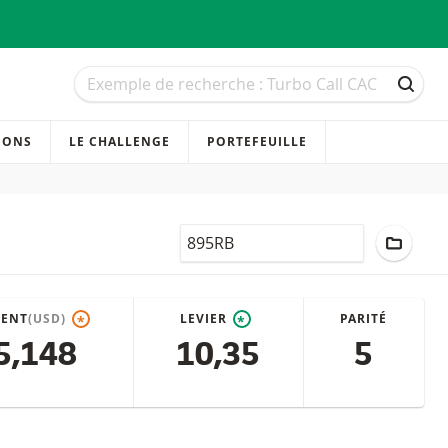
Recherche
Recherche
RECH
IONS
LE CHALLENGE
PORTEFEUILLE
LocalCode
AJOUT
CENT
(USD)
LEVIER
PARITÉ
*
*
5,148
10,35
5