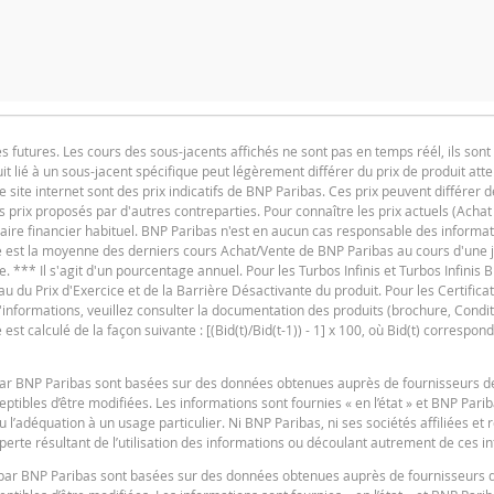
utures. Les cours des sous-jacents affichés ne sont pas en temps réél, ils sont 
t lié à un sous-jacent spécifique peut légèrement différer du prix de produit at
F
e site internet sont des prix indicatifs de BNP Paribas. Ces prix peuvent différer d
es prix proposés par d'autres contreparties. Pour connaître les prix actuels (Achat
iaire financier habituel. BNP Paribas n'est en aucun cas responsable des informat
ure est la moyenne des derniers cours Achat/Vente de BNP Paribas au cours d'une
e. *** Il s'agit d'un pourcentage annuel. Pour les Turbos Infinis et Turbos Infinis BE
du Prix d'Exercice et de la Barrière Désactivante du produit. Pour les Certificats 
 d'informations, veuillez consulter la documentation des produits (brochure, Condit
t calculé de la façon suivante : [(Bid(t)/Bid(t-1)) - 1] x 100, où Bid(t) correspond
F
s par BNP Paribas sont basées sur des données obtenues auprès de fournisseurs d
tibles d’être modifiées. Les informations sont fournies « en l’état » et BNP Pari
u l’adéquation à un usage particulier. Ni BNP Paribas, ni ses sociétés affiliées et
erte résultant de l’utilisation des informations ou découlant autrement de ces i
es par BNP Paribas sont basées sur des données obtenues auprès de fournisseurs 
F