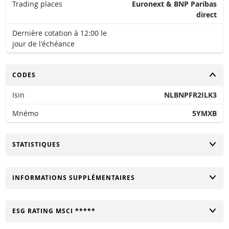
Trading places
Euronext & BNP Paribas
direct
Dernière cotation à 12:00 le
jour de l'échéance
CHANGER
CODES
Isin
NLBNPFR2ILK3
Mnémo
5YMXB
CHANGER
STATISTIQUES
CHANGER
INFORMATIONS SUPPLÉMENTAIRES
CHANGER
ESG RATING MSCI *****