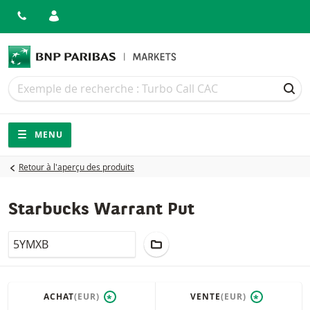
Recherche
Recherche
REC
Navigation
Navigation sur le site
MENU
Retour à l'aperçu des produits
Starbucks Warrant Put
LocalCode
AJOUTER AU PORTEFEUILLE
ACHAT
(EUR)
VENTE
(EUR)
*
*