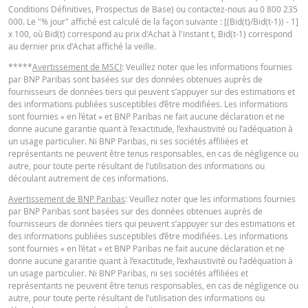
Conditions Définitives, Prospectus de Base) ou contactez-nous au 0 800 235
KEY INFORMATION DOCUMENTS
000. Le "% jour" affiché est calculé de la façon suivante : [(Bid(t)/Bid(t-1)) - 1]
x 100, où Bid(t) correspond au prix d'Achat à l'instant t, Bid(t-1) correspond
au dernier prix d'Achat affiché la veille.
Key Information Document (FR)
PDF
*****
Avertissement de MSCI
: Veuillez noter que les informations fournies
par BNP Paribas sont basées sur des données obtenues auprès de
fournisseurs de données tiers qui peuvent s’appuyer sur des estimations et
des informations publiées susceptibles d’être modifiées. Les informations
QUOTES
sont fournies « en l’état » et BNP Paribas ne fait aucune déclaration et ne
donne aucune garantie quant à l’exactitude, l’exhaustivité ou l’adéquation à
un usage particulier. Ni BNP Paribas, ni ses sociétés affiliées et
Latest Product Quotes
CSV
représentants ne peuvent être tenus responsables, en cas de négligence ou
autre, pour toute perte résultant de l’utilisation des informations ou
découlant autrement de ces informations.
Avertissement de BNP Paribas
: Veuillez noter que les informations fournies
par BNP Paribas sont basées sur des données obtenues auprès de
fournisseurs de données tiers qui peuvent s’appuyer sur des estimations et
des informations publiées susceptibles d’être modifiées. Les informations
sont fournies « en l’état » et BNP Paribas ne fait aucune déclaration et ne
donne aucune garantie quant à l’exactitude, l’exhaustivité ou l’adéquation à
un usage particulier. Ni BNP Paribas, ni ses sociétés affiliées et
représentants ne peuvent être tenus responsables, en cas de négligence ou
autre, pour toute perte résultant de l’utilisation des informations ou