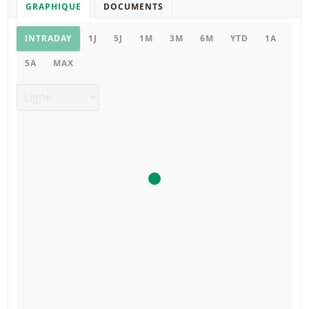
GRAPHIQUE
DOCUMENTS
Graphique
INTRADAY
1J
5J
1M
3M
6M
YTD
1A
5A
MAX
Type de graphique