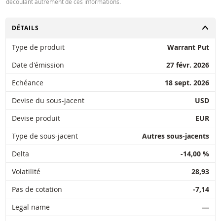
découlant autrement de ces informations.
CHANGER
DÉTAILS
Type de produit
Warrant Put
Date d'émission
27 févr. 2026
Echéance
18 sept. 2026
Devise du sous-jacent
USD
Devise produit
EUR
Type de sous-jacent
Autres sous-jacents
Delta
-14,00 %
Volatilité
28,93
Pas de cotation
-7,14
Legal name
―