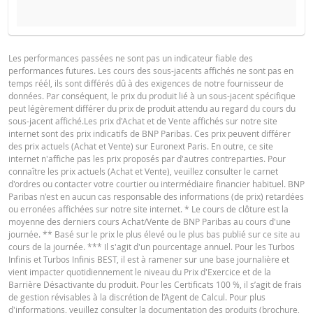
PROSPECTUS DE BASE
Les performances passées ne sont pas un indicateur fiable des
performances futures. Les cours des sous-jacents affichés ne sont pas en
Français (France)
PDF
temps réél, ils sont différés dû à des exigences de notre fournisseur de
données. Par conséquent, le prix du produit lié à un sous-jacent spécifique
peut légèrement différer du prix de produit attendu au regard du cours du
sous-jacent affiché.Les prix d'Achat et de Vente affichés sur notre site
FINAL TERMS
internet sont des prix indicatifs de BNP Paribas. Ces prix peuvent différer
des prix actuels (Achat et Vente) sur Euronext Paris. En outre, ce site
internet n'affiche pas les prix proposés par d'autres contreparties. Pour
connaître les prix actuels (Achat et Vente), veuillez consulter le carnet
Français (France)
PDF
d'ordres ou contacter votre courtier ou intermédiaire financier habituel. BNP
Paribas n'est en aucun cas responsable des informations (de prix) retardées
ou erronées affichées sur notre site internet. * Le cours de clôture est la
moyenne des derniers cours Achat/Vente de BNP Paribas au cours d'une
CONDITIONS DÉFINITIVES RÉSUMÉ
journée. ** Basé sur le prix le plus élevé ou le plus bas publié sur ce site au
cours de la journée. *** Il s'agit d'un pourcentage annuel. Pour les Turbos
Infinis et Turbos Infinis BEST, il est à ramener sur une base journalière et
vient impacter quotidiennement le niveau du Prix d'Exercice et de la
Français (France)
PDF
Barrière Désactivante du produit. Pour les Certificats 100 %, il s’agit de frais
de gestion révisables à la discrétion de l’Agent de Calcul. Pour plus
d'informations, veuillez consulter la documentation des produits (brochure,