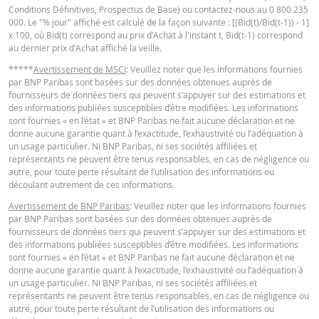
Conditions Définitives, Prospectus de Base) ou contactez-nous au 0 800 235
KEY INFORMATION DOCUMENTS
000. Le "% jour" affiché est calculé de la façon suivante : [(Bid(t)/Bid(t-1)) - 1]
x 100, où Bid(t) correspond au prix d'Achat à l'instant t, Bid(t-1) correspond
au dernier prix d'Achat affiché la veille.
Key Information Document (FR)
PDF
*****
Avertissement de MSCI
: Veuillez noter que les informations fournies
par BNP Paribas sont basées sur des données obtenues auprès de
fournisseurs de données tiers qui peuvent s’appuyer sur des estimations et
des informations publiées susceptibles d’être modifiées. Les informations
QUOTES
sont fournies « en l’état » et BNP Paribas ne fait aucune déclaration et ne
donne aucune garantie quant à l’exactitude, l’exhaustivité ou l’adéquation à
un usage particulier. Ni BNP Paribas, ni ses sociétés affiliées et
Latest Product Quotes
CSV
représentants ne peuvent être tenus responsables, en cas de négligence ou
autre, pour toute perte résultant de l’utilisation des informations ou
découlant autrement de ces informations.
Avertissement de BNP Paribas
: Veuillez noter que les informations fournies
par BNP Paribas sont basées sur des données obtenues auprès de
fournisseurs de données tiers qui peuvent s’appuyer sur des estimations et
des informations publiées susceptibles d’être modifiées. Les informations
sont fournies « en l’état » et BNP Paribas ne fait aucune déclaration et ne
donne aucune garantie quant à l’exactitude, l’exhaustivité ou l’adéquation à
un usage particulier. Ni BNP Paribas, ni ses sociétés affiliées et
représentants ne peuvent être tenus responsables, en cas de négligence ou
autre, pour toute perte résultant de l’utilisation des informations ou