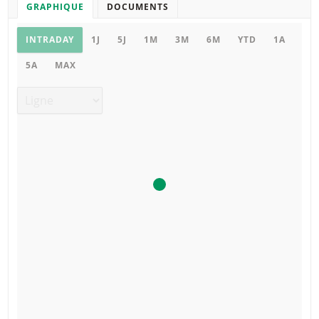
GRAPHIQUE
DOCUMENTS
Graphique
INTRADAY
1J
5J
1M
3M
6M
YTD
1A
5A
MAX
Type de graphique