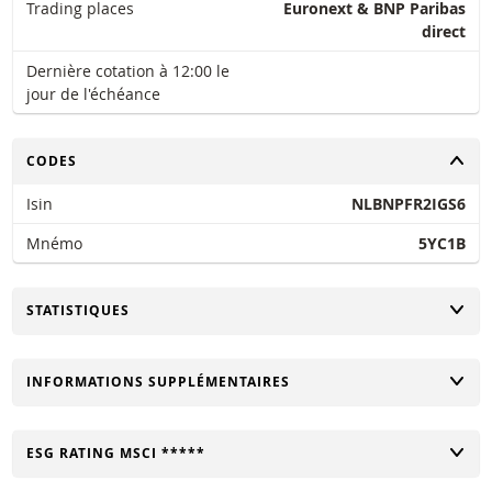
Trading places
Euronext & BNP Paribas
direct
Dernière cotation à 12:00 le
jour de l'échéance
CHANGER
CODES
Isin
NLBNPFR2IGS6
Mnémo
5YC1B
CHANGER
STATISTIQUES
CHANGER
INFORMATIONS SUPPLÉMENTAIRES
CHANGER
ESG RATING MSCI *****