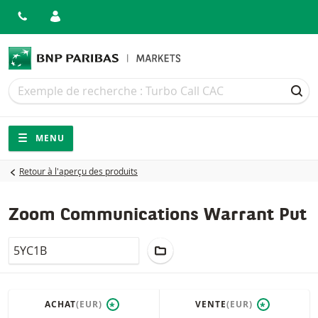
Recherche
Recherche
REC
Navigation
Navigation sur le site
MENU
Retour à l'aperçu des produits
Zoom Communications Warrant Put
LocalCode
AJOUTER AU PORTEFEUILLE
ACHAT
(EUR)
VENTE
(EUR)
*
*