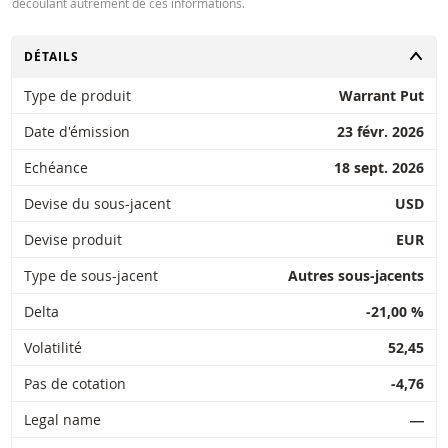
découlant autrement de ces informations.
CHANGER
DÉTAILS
Type de produit
Warrant Put
Date d'émission
23 févr. 2026
Echéance
18 sept. 2026
Devise du sous-jacent
USD
Devise produit
EUR
Type de sous-jacent
Autres sous-jacents
Delta
-21,00 %
Volatilité
52,45
Pas de cotation
-4,76
Legal name
―