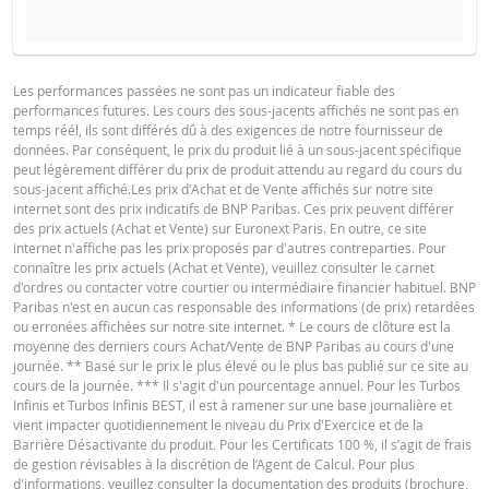
PROSPECTUS DE BASE
Les performances passées ne sont pas un indicateur fiable des
performances futures. Les cours des sous-jacents affichés ne sont pas en
Français (France)
PDF
temps réél, ils sont différés dû à des exigences de notre fournisseur de
données. Par conséquent, le prix du produit lié à un sous-jacent spécifique
peut légèrement différer du prix de produit attendu au regard du cours du
sous-jacent affiché.Les prix d'Achat et de Vente affichés sur notre site
FINAL TERMS
internet sont des prix indicatifs de BNP Paribas. Ces prix peuvent différer
des prix actuels (Achat et Vente) sur Euronext Paris. En outre, ce site
internet n'affiche pas les prix proposés par d'autres contreparties. Pour
connaître les prix actuels (Achat et Vente), veuillez consulter le carnet
Français (France)
PDF
d'ordres ou contacter votre courtier ou intermédiaire financier habituel. BNP
Paribas n'est en aucun cas responsable des informations (de prix) retardées
ou erronées affichées sur notre site internet. * Le cours de clôture est la
moyenne des derniers cours Achat/Vente de BNP Paribas au cours d'une
CONDITIONS DÉFINITIVES RÉSUMÉ
journée. ** Basé sur le prix le plus élevé ou le plus bas publié sur ce site au
cours de la journée. *** Il s'agit d'un pourcentage annuel. Pour les Turbos
Infinis et Turbos Infinis BEST, il est à ramener sur une base journalière et
vient impacter quotidiennement le niveau du Prix d'Exercice et de la
Français (France)
PDF
Barrière Désactivante du produit. Pour les Certificats 100 %, il s’agit de frais
de gestion révisables à la discrétion de l’Agent de Calcul. Pour plus
d'informations, veuillez consulter la documentation des produits (brochure,