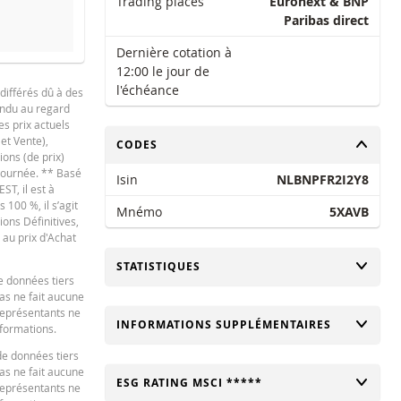
Trading places
Euronext & BNP
Paribas direct
Dernière cotation à
12:00 le jour de
l'échéance
différés dû à des
tendu au regard
es prix actuels
 et Vente),
CHANGER
CODES
ions (de prix)
 journée. ** Basé
Isin
NLBNPFR2I2Y8
ST, il est à
100 %, il s’agit
Mnémo
5XAVB
ions Définitives,
 au prix d'Achat
CHANGER
STATISTIQUES
e données tiers
bas ne fait aucune
 représentants ne
CHANGER
INFORMATIONS SUPPLÉMENTAIRES
nformations.
de données tiers
bas ne fait aucune
CHANGER
ESG RATING MSCI *****
 représentants ne