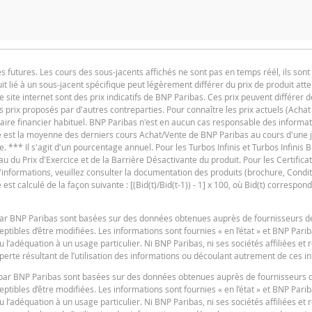
utures. Les cours des sous-jacents affichés ne sont pas en temps réél, ils sont 
t lié à un sous-jacent spécifique peut légèrement différer du prix de produit at
F
e site internet sont des prix indicatifs de BNP Paribas. Ces prix peuvent différer d
es prix proposés par d'autres contreparties. Pour connaître les prix actuels (Achat
iaire financier habituel. BNP Paribas n'est en aucun cas responsable des informat
ure est la moyenne des derniers cours Achat/Vente de BNP Paribas au cours d'une
e. *** Il s'agit d'un pourcentage annuel. Pour les Turbos Infinis et Turbos Infinis BE
du Prix d'Exercice et de la Barrière Désactivante du produit. Pour les Certificats 
 d'informations, veuillez consulter la documentation des produits (brochure, Condit
t calculé de la façon suivante : [(Bid(t)/Bid(t-1)) - 1] x 100, où Bid(t) correspond
F
s par BNP Paribas sont basées sur des données obtenues auprès de fournisseurs d
tibles d’être modifiées. Les informations sont fournies « en l’état » et BNP Pari
u l’adéquation à un usage particulier. Ni BNP Paribas, ni ses sociétés affiliées et
erte résultant de l’utilisation des informations ou découlant autrement de ces i
es par BNP Paribas sont basées sur des données obtenues auprès de fournisseurs 
F
tibles d’être modifiées. Les informations sont fournies « en l’état » et BNP Pari
u l’adéquation à un usage particulier. Ni BNP Paribas, ni ses sociétés affiliées et