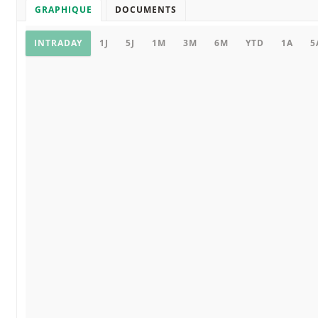
GRAPHIQUE
DOCUMENTS
Graphique
INTRADAY
1J
5J
1M
3M
6M
YTD
1A
5