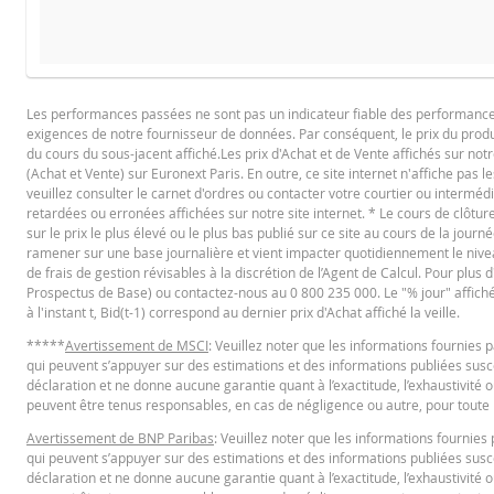
PROSPECTUS DE BASE
Les performances passées ne sont pas un indicateur fiable des performances f
exigences de notre fournisseur de données. Par conséquent, le prix du produi
Français (France)
PD
du cours du sous-jacent affiché.Les prix d'Achat et de Vente affichés sur notr
(Achat et Vente) sur Euronext Paris. En outre, ce site internet n'affiche pas l
veuillez consulter le carnet d'ordres ou contacter votre courtier ou interméd
retardées ou erronées affichées sur notre site internet. * Le cours de clôt
FINAL TERMS
sur le prix le plus élevé ou le plus bas publié sur ce site au cours de la journé
ramener sur une base journalière et vient impacter quotidiennement le niveau 
de frais de gestion révisables à la discrétion de l’Agent de Calcul. Pour plus
Prospectus de Base) ou contactez-nous au 0 800 235 000. Le "% jour" affiché es
Français (France)
PD
à l'instant t, Bid(t-1) correspond au dernier prix d'Achat affiché la veille.
*****
Avertissement de MSCI
: Veuillez noter que les informations fournie
qui peuvent s’appuyer sur des estimations et des informations publiées suscep
CONDITIONS DÉFINITIVES RÉSUMÉ
déclaration et ne donne aucune garantie quant à l’exactitude, l’exhaustivité o
peuvent être tenus responsables, en cas de négligence ou autre, pour toute p
Avertissement de BNP Paribas
: Veuillez noter que les informations fourni
Français (France)
PD
qui peuvent s’appuyer sur des estimations et des informations publiées suscep
déclaration et ne donne aucune garantie quant à l’exactitude, l’exhaustivité o