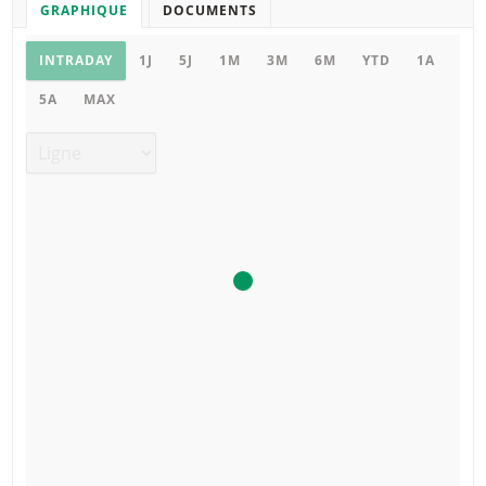
GRAPHIQUE
DOCUMENTS
Graphique
INTRADAY
1J
5J
1M
3M
6M
YTD
1A
5A
MAX
Type de graphique