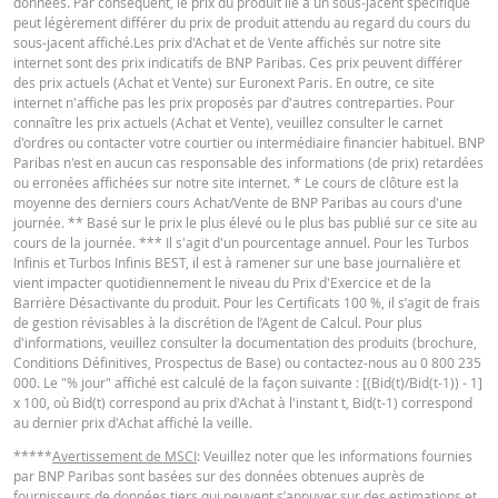
données. Par conséquent, le prix du produit lié à un sous-jacent spécifique
peut légèrement différer du prix de produit attendu au regard du cours du
sous-jacent affiché.Les prix d'Achat et de Vente affichés sur notre site
internet sont des prix indicatifs de BNP Paribas. Ces prix peuvent différer
des prix actuels (Achat et Vente) sur Euronext Paris. En outre, ce site
internet n'affiche pas les prix proposés par d'autres contreparties. Pour
connaître les prix actuels (Achat et Vente), veuillez consulter le carnet
d'ordres ou contacter votre courtier ou intermédiaire financier habituel. BNP
Paribas n'est en aucun cas responsable des informations (de prix) retardées
ou erronées affichées sur notre site internet. * Le cours de clôture est la
moyenne des derniers cours Achat/Vente de BNP Paribas au cours d'une
journée. ** Basé sur le prix le plus élevé ou le plus bas publié sur ce site au
cours de la journée. *** Il s'agit d'un pourcentage annuel. Pour les Turbos
Infinis et Turbos Infinis BEST, il est à ramener sur une base journalière et
vient impacter quotidiennement le niveau du Prix d'Exercice et de la
Barrière Désactivante du produit. Pour les Certificats 100 %, il s’agit de frais
de gestion révisables à la discrétion de l’Agent de Calcul. Pour plus
d'informations, veuillez consulter la documentation des produits (brochure,
Conditions Définitives, Prospectus de Base) ou contactez-nous au 0 800 235
000. Le "% jour" affiché est calculé de la façon suivante : [(Bid(t)/Bid(t-1)) - 1]
x 100, où Bid(t) correspond au prix d'Achat à l'instant t, Bid(t-1) correspond
au dernier prix d'Achat affiché la veille.
*****
Avertissement de MSCI
: Veuillez noter que les informations fournies
par BNP Paribas sont basées sur des données obtenues auprès de
fournisseurs de données tiers qui peuvent s’appuyer sur des estimations et