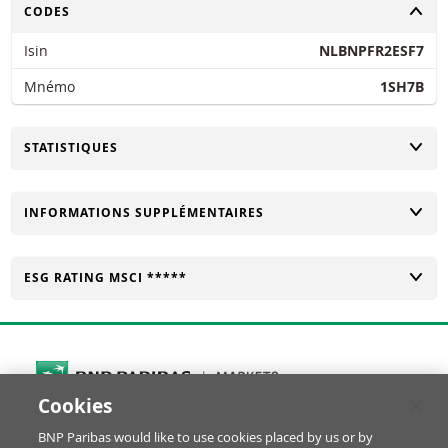
CHANGER
CODES
Isin
NLBNPFR2ESF7
Mnémo
1SH7B
CHANGER
STATISTIQUES
CHANGER
INFORMATIONS SUPPLÉMENTAIRES
CHANGER
ESG RATING MSCI *****
Cookies
Cookies Settings
BNP Paribas would like to use cookies placed by us or by
© BNP Paribas Produits de Bourse 2026