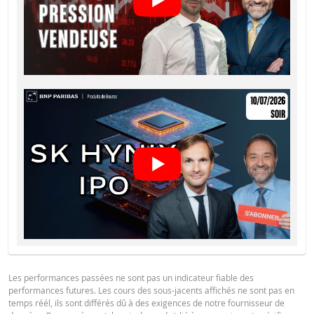
KEY INFORMATION DOCUMENTS
Key Information Document (FR)
PDF
QUOTES
Latest Product Quotes
CSV
Les performances passées ne sont pas un indicateur fiable des
performances futures. Les cours des sous-jacents affichés ne sont pas en
temps réél, ils sont différés dû à des exigences de notre fournisseur de