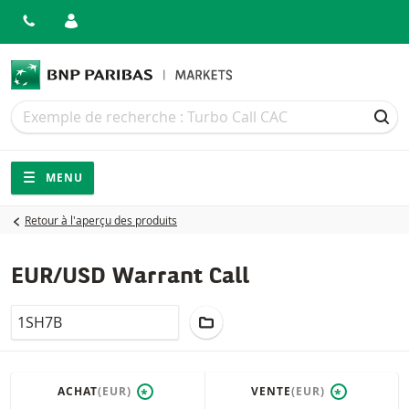
Recherche
Recherche
REC
Navigation
Navigation sur le site
MENU
Retour à l'aperçu des produits
EUR/USD Warrant Call
LocalCode
AJOUTER AU PORTEFEUILLE
ACHAT
(EUR)
VENTE
(EUR)
*
*