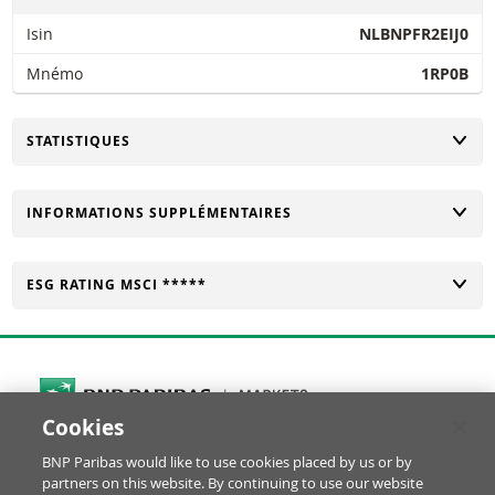
Isin
NLBNPFR2EIJ0
Mnémo
1RP0B
CHANGER
STATISTIQUES
CHANGER
INFORMATIONS SUPPLÉMENTAIRES
CHANGER
ESG RATING MSCI *****
Cookies
Cookies Settings
BNP Paribas would like to use cookies placed by us or by
© BNP Paribas Produits de Bourse 2026
partners on this website. By continuing to use our website