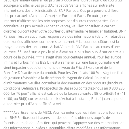
peut légèrement différer du prix de produit attendu au regard du cours du
KEY INFORMATION DOCUMENTS
sous-jacent affiché.Les prix d'Achat et de Vente affichés sur notre site
internet sont des prix indicatifs de BNP Paribas. Ces prix peuvent différer
des prix actuels (Achat et Vente) sur Euronext Paris. En outre, ce site
internet n'affiche pas les prix proposés par d'autres contreparties. Pour
Key Information Document (FR)
PDF
connaître les prix actuels (Achat et Vente), veuillez consulter le carnet
d'ordres ou contacter votre courtier ou intermédiaire financier habituel. BNP
Paribas n'est en aucun cas responsable des informations (de prix) retardées
ou erronées affichées sur notre site internet. * Le cours de clôture est la
QUOTES
moyenne des derniers cours Achat/Vente de BNP Paribas au cours d'une
journée. ** Basé sur le prix le plus élevé ou le plus bas publié sur ce site au
cours de la journée. *** Il s'agit d'un pourcentage annuel. Pour les Turbos
Infinis et Turbos Infinis BEST, il est à ramener sur une base journalière et
Latest Product Quotes
CSV
vient impacter quotidiennement le niveau du Prix d'Exercice et de la
Barrière Désactivante du produit. Pour les Certificats 100 %, il s’agit de frais
de gestion révisables à la discrétion de l’Agent de Calcul. Pour plus
d'informations, veuillez consulter la documentation des produits (brochure,
Conditions Définitives, Prospectus de Base) ou contactez-nous au 0 800 235
000. Le "% jour" affiché est calculé de la façon suivante : [(Bid(t)/Bid(t-1)) - 1]
x 100, où Bid(t) correspond au prix d'Achat à l'instant t, Bid(t-1) correspond
au dernier prix d'Achat affiché la veille.
*****
Avertissement de MSCI
: Veuillez noter que les informations fournies
par BNP Paribas sont basées sur des données obtenues auprès de
fournisseurs de données tiers qui peuvent s’appuyer sur des estimations et
des informations publiées susceptibles d’être modifiées. Les informations