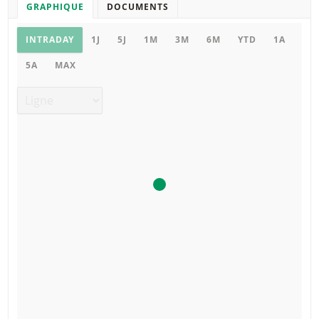
GRAPHIQUE
DOCUMENTS
Graphique
INTRADAY
1J
5J
1M
3M
6M
YTD
1A
5A
MAX
Type de graphique