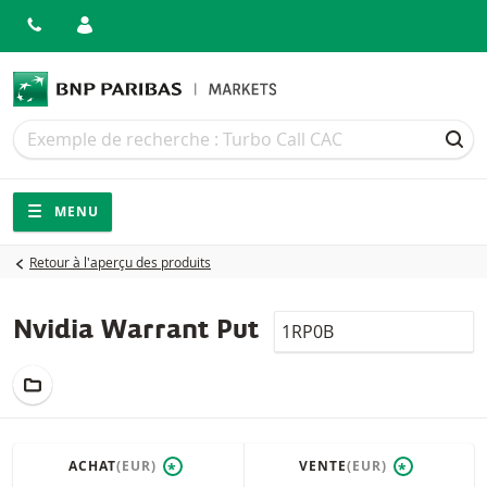
Recherche
Recherche
REC
Navigation
Navigation sur le site
MENU
Retour à l'aperçu des produits
LocalCode
Nvidia Warrant Put
AJOUTER AU PORTEFEUILLE
ACHAT
(EUR)
VENTE
(EUR)
*
*