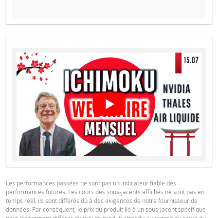
PROSPECTUS DE BASE
Français (France)
PDF
FINAL TERMS
Français (France)
PDF
CONDITIONS DÉFINITIVES RÉSUMÉ
Les performances passées ne sont pas un indicateur fiable des
Français (France)
PDF
performances futures. Les cours des sous-jacents affichés ne sont pas en
temps réél, ils sont différés dû à des exigences de notre fournisseur de
données. Par conséquent, le prix du produit lié à un sous-jacent spécifique