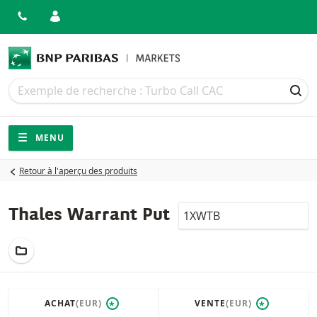
Recherche
Recherche
REC
Navigation
Navigation sur le site
MENU
Retour à l'aperçu des produits
LocalCode
Thales Warrant Put
AJOUTER AU PORTEFEUILLE
ACHAT
(EUR)
VENTE
(EUR)
*
*