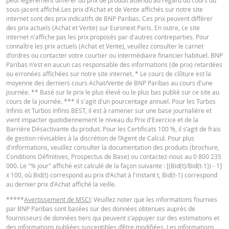
peut légèrement différer du prix de produit attendu au regard du cours du
KEY INFORMATION DOCUMENTS
sous-jacent affiché.Les prix d'Achat et de Vente affichés sur notre site
internet sont des prix indicatifs de BNP Paribas. Ces prix peuvent différer
des prix actuels (Achat et Vente) sur Euronext Paris. En outre, ce site
internet n'affiche pas les prix proposés par d'autres contreparties. Pour
Key Information Document (FR)
PDF
connaître les prix actuels (Achat et Vente), veuillez consulter le carnet
d'ordres ou contacter votre courtier ou intermédiaire financier habituel. BNP
Paribas n'est en aucun cas responsable des informations (de prix) retardées
ou erronées affichées sur notre site internet. * Le cours de clôture est la
QUOTES
moyenne des derniers cours Achat/Vente de BNP Paribas au cours d'une
journée. ** Basé sur le prix le plus élevé ou le plus bas publié sur ce site au
cours de la journée. *** Il s'agit d'un pourcentage annuel. Pour les Turbos
Infinis et Turbos Infinis BEST, il est à ramener sur une base journalière et
Latest Product Quotes
CSV
vient impacter quotidiennement le niveau du Prix d'Exercice et de la
Barrière Désactivante du produit. Pour les Certificats 100 %, il s’agit de frais
de gestion révisables à la discrétion de l’Agent de Calcul. Pour plus
d'informations, veuillez consulter la documentation des produits (brochure,
Conditions Définitives, Prospectus de Base) ou contactez-nous au 0 800 235
000. Le "% jour" affiché est calculé de la façon suivante : [(Bid(t)/Bid(t-1)) - 1]
x 100, où Bid(t) correspond au prix d'Achat à l'instant t, Bid(t-1) correspond
au dernier prix d'Achat affiché la veille.
*****
Avertissement de MSCI
: Veuillez noter que les informations fournies
par BNP Paribas sont basées sur des données obtenues auprès de
fournisseurs de données tiers qui peuvent s’appuyer sur des estimations et
des informations publiées susceptibles d’être modifiées. Les informations