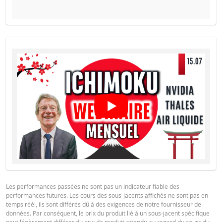
PROSPECTUS DE BASE
Français (France)
PDF
FINAL TERMS
Français (France)
PDF
CONDITIONS DÉFINITIVES RÉSUMÉ
Les performances passées ne sont pas un indicateur fiable des
Français (France)
PDF
performances futures. Les cours des sous-jacents affichés ne sont pas en
temps réél, ils sont différés dû à des exigences de notre fournisseur de
données. Par conséquent, le prix du produit lié à un sous-jacent spécifique