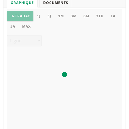
GRAPHIQUE
DOCUMENTS
Graphique
INTRADAY
1J
5J
1M
3M
6M
YTD
1A
5A
MAX
Type de graphique