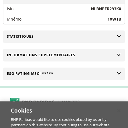
Isin
NLBNPFR293K0
Mnémo
1XWTB
CHANGER
STATISTIQUES
CHANGER
INFORMATIONS SUPPLÉMENTAIRES
CHANGER
ESG RATING MSCI *****
Cookies
Cookies Settings
BNP Paribas would like to use cookies placed by us or by
© BNP Paribas Produits de Bourse 2026
partners on this website. By continuing to use our website