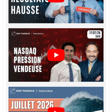
Français (France)
PDF
CONDITIONS DÉFINITIVES RÉSUMÉ
Français (France)
PDF
KEY INFORMATION DOCUMENTS
Key Information Document (FR)
PDF
QUOTES
Latest Product Quotes
CSV