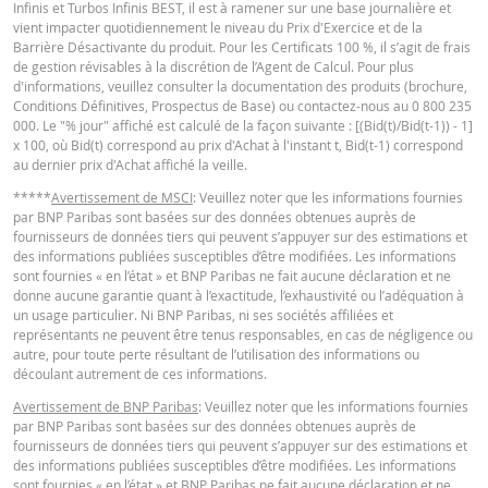
Infinis et Turbos Infinis BEST, il est à ramener sur une base journalière et
vient impacter quotidiennement le niveau du Prix d'Exercice et de la
Barrière Désactivante du produit. Pour les Certificats 100 %, il s’agit de frais
de gestion révisables à la discrétion de l’Agent de Calcul. Pour plus
d'informations, veuillez consulter la documentation des produits (brochure,
Conditions Définitives, Prospectus de Base) ou contactez-nous au 0 800 235
000. Le "% jour" affiché est calculé de la façon suivante : [(Bid(t)/Bid(t-1)) - 1]
x 100, où Bid(t) correspond au prix d'Achat à l'instant t, Bid(t-1) correspond
au dernier prix d'Achat affiché la veille.
*****
Avertissement de MSCI
: Veuillez noter que les informations fournies
par BNP Paribas sont basées sur des données obtenues auprès de
fournisseurs de données tiers qui peuvent s’appuyer sur des estimations et
des informations publiées susceptibles d’être modifiées. Les informations
sont fournies « en l’état » et BNP Paribas ne fait aucune déclaration et ne
donne aucune garantie quant à l’exactitude, l’exhaustivité ou l’adéquation à
un usage particulier. Ni BNP Paribas, ni ses sociétés affiliées et
représentants ne peuvent être tenus responsables, en cas de négligence ou
autre, pour toute perte résultant de l’utilisation des informations ou
découlant autrement de ces informations.
Avertissement de BNP Paribas
: Veuillez noter que les informations fournies
par BNP Paribas sont basées sur des données obtenues auprès de
fournisseurs de données tiers qui peuvent s’appuyer sur des estimations et
des informations publiées susceptibles d’être modifiées. Les informations
sont fournies « en l’état » et BNP Paribas ne fait aucune déclaration et ne