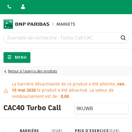
Recherche
Recherche
REC
Navigation
Navigation sur le site
MENU
Retour à l'aperçu des produits
La barrière désactivante de ce produit a été atteinte,
ven.
Barrière désactivante attein
15 mai 2026
le produit a été désactivé.
La valeur de
remboursement est de :
0,00
.
LocalCode
CAC40 Turbo Call
BARRIÈRE
(EUR)
PRIX D'EXERCICE
(EUR)