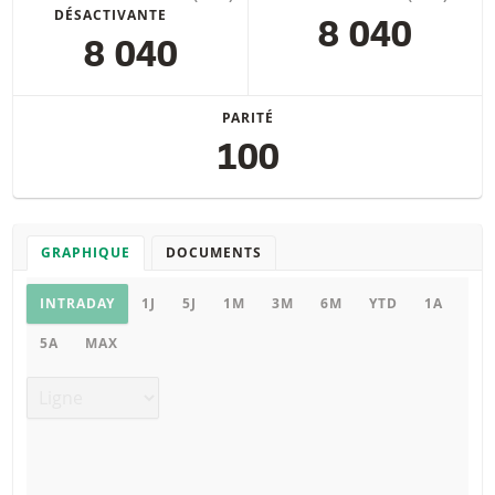
DÉSACTIVANTE
8 040
8 040
PARITÉ
100
GRAPHIQUE
DOCUMENTS
Graphique
INTRADAY
1J
5J
1M
3M
6M
YTD
1A
5A
MAX
Type de graphique