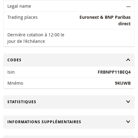
Legal name
―
Trading places
Euronext & BNP Paribas
direct
Dernière cotation à 12:00 le
jour de l'échéance
CHANGER
CODES
Isin
FRBNPP11BEQ4
Mnémo
9KUWB
CHANGER
STATISTIQUES
CHANGER
INFORMATIONS SUPPLÉMENTAIRES