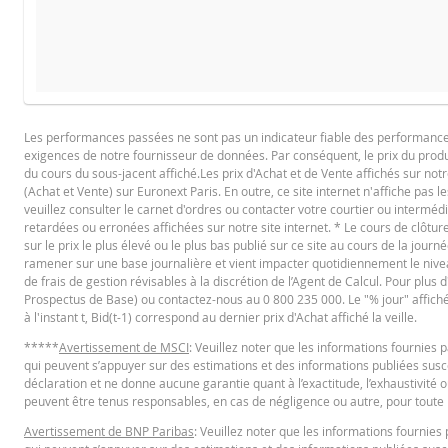
COURS DU SOUS-JACENT ATTENDU
QUA
PROSPECTUS DE BASE
Les performances passées ne sont pas un indicateur fiable des performances f
exigences de notre fournisseur de données. Par conséquent, le prix du produi
Français (France)
PD
du cours du sous-jacent affiché.Les prix d'Achat et de Vente affichés sur notr
(Achat et Vente) sur Euronext Paris. En outre, ce site internet n'affiche pas l
veuillez consulter le carnet d'ordres ou contacter votre courtier ou interméd
retardées ou erronées affichées sur notre site internet. * Le cours de clôt
Cours de référence
FINAL TERMS
sur le prix le plus élevé ou le plus bas publié sur ce site au cours de la journé
ramener sur une base journalière et vient impacter quotidiennement le niveau 
Niveau de financement
de frais de gestion révisables à la discrétion de l’Agent de Calcul. Pour plus
Barrière désactivante
Prospectus de Base) ou contactez-nous au 0 800 235 000. Le "% jour" affiché es
Français (France)
PD
à l'instant t, Bid(t-1) correspond au dernier prix d'Achat affiché la veille.
Levier
*****
Avertissement de MSCI
: Veuillez noter que les informations fournie
Valeur du portefeuille (EUR)
qui peuvent s’appuyer sur des estimations et des informations publiées suscep
CONDITIONS DÉFINITIVES RÉSUMÉ
déclaration et ne donne aucune garantie quant à l’exactitude, l’exhaustivité o
Turbos Infinis (EUR)
peuvent être tenus responsables, en cas de négligence ou autre, pour toute p
Avertissement de BNP Paribas
: Veuillez noter que les informations fourni
Français (France)
PD