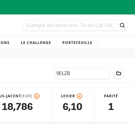
Recherche
Recherche
RECH
IONS
LE CHALLENGE
PORTEFEUILLE
LocalCode
AJOUT
US-JACENT
(EUR)
LEVIER
PARITÉ
*
*
18,786
6,10
1