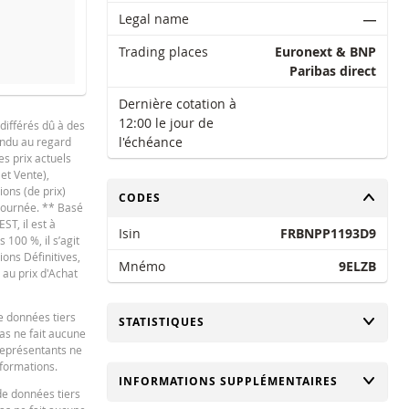
Legal name
―
Trading places
Euronext & BNP
Paribas direct
Dernière cotation à
emaine
1 An
12:00 le jour de
différés dû à des
l'échéance
tendu au regard
es prix actuels
 et Vente),
NOUVELLE SITUATION
DIFFÉRE
ions (de prix)
CHANGER
CODES
 journée. ** Basé
-
ST, il est à
Isin
FRBNPP1193D9
100 %, il s’agit
-
ions Définitives,
Mnémo
9ELZB
-
 au prix d'Achat
-
e données tiers
CHANGER
STATISTIQUES
-
bas ne fait aucune
 représentants ne
-
nformations.
CHANGER
INFORMATIONS SUPPLÉMENTAIRES
de données tiers