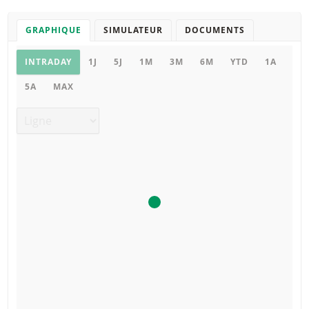
GRAPHIQUE
SIMULATEUR
DOCUMENTS
Graphique
INTRADAY
1J
5J
1M
3M
6M
YTD
1A
5A
MAX
Type de graphique