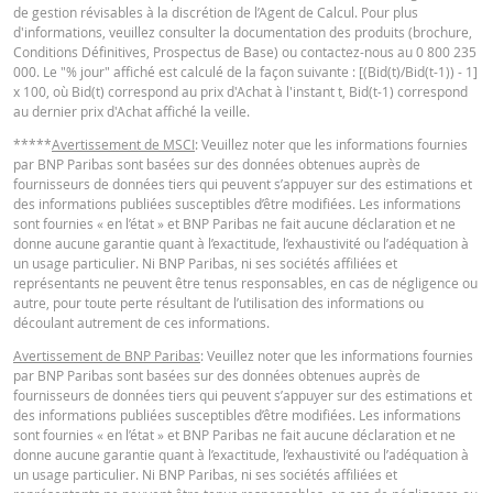
de gestion révisables à la discrétion de l’Agent de Calcul. Pour plus
Barrière
d'informations, veuillez consulter la documentation des produits (brochure,
542,0876
-
désactivante
Conditions Définitives, Prospectus de Base) ou contactez-nous au 0 800 235
KEY INFORMATION DOCUMENTS
000. Le "% jour" affiché est calculé de la façon suivante : [(Bid(t)/Bid(t-1)) - 1]
Prime de
x 100, où Bid(t) correspond au prix d'Achat à l'instant t, Bid(t-1) correspond
0,557
-
risque de gap
au dernier prix d'Achat affiché la veille.
Key Information Document (FR)
PDF
Levier
9,05
-
*****
Avertissement de MSCI
: Veuillez noter que les informations fournies
par BNP Paribas sont basées sur des données obtenues auprès de
Valeur du
fournisseurs de données tiers qui peuvent s’appuyer sur des estimations et
portefeuille
5,21
-
des informations publiées susceptibles d’être modifiées. Les informations
QUOTES
sont fournies « en l’état » et BNP Paribas ne fait aucune déclaration et ne
(EUR)
donne aucune garantie quant à l’exactitude, l’exhaustivité ou l’adéquation à
Turbos Infinis
un usage particulier. Ni BNP Paribas, ni ses sociétés affiliées et
5,21
-
Latest Product Quotes
CSV
représentants ne peuvent être tenus responsables, en cas de négligence ou
Best (EUR)
autre, pour toute perte résultant de l’utilisation des informations ou
découlant autrement de ces informations.
Avertissement de BNP Paribas
: Veuillez noter que les informations fournies
Les prix indiqués dans le simulateur sont indicatifs et ne reflètent pas les pri
par BNP Paribas sont basées sur des données obtenues auprès de
actuels ou futurs. Le simulateur suppose un pourcentage de coût de
fournisseurs de données tiers qui peuvent s’appuyer sur des estimations et
financement constant alors que ce pourcentage peut en fait changer de faç
des informations publiées susceptibles d’être modifiées. Les informations
continue. Les rendements des produits dont le sous-jacent est coté dans un
sont fournies « en l’état » et BNP Paribas ne fait aucune déclaration et ne
devise différente peuvent être influencés par les effets du taux change. Le
donne aucune garantie quant à l’exactitude, l’exhaustivité ou l’adéquation à
simulateur ne prend pas en compte la différence entre les prix acheteur et
un usage particulier. Ni BNP Paribas, ni ses sociétés affiliées et
vendeur (le spread) et les dividendes éventuels (et l'impôt sur les dividendes