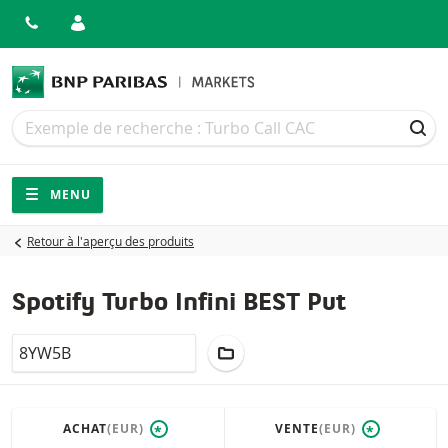
Recherche
Recherche
REC
Navigation
Navigation sur le site
MENU
Retour à l'aperçu des produits
Spotify Turbo Infini BEST Put
LocalCode
AJOUTER AU PORTEFEUILLE
ACHAT
(EUR)
VENTE
(EUR)
*
*