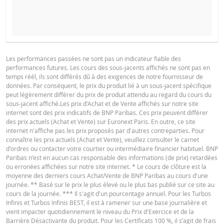
COURS DU SOUS-JACENT ATTENDU
QUANTITÉ
PROSPECTUS DE BASE
Les performances passées ne sont pas un indicateur fiable des
performances futures. Les cours des sous-jacents affichés ne sont pas en
Français (France)
PDF
temps réél, ils sont différés dû à des exigences de notre fournisseur de
PÉRIODE
données. Par conséquent, le prix du produit lié à un sous-jacent spécifique
peut légèrement différer du prix de produit attendu au regard du cours du
1 Jour
1 Semaine
1 An
sous-jacent affiché.Les prix d'Achat et de Vente affichés sur notre site
FINAL TERMS
internet sont des prix indicatifs de BNP Paribas. Ces prix peuvent différer
des prix actuels (Achat et Vente) sur Euronext Paris. En outre, ce site
internet n'affiche pas les prix proposés par d'autres contreparties. Pour
connaître les prix actuels (Achat et Vente), veuillez consulter le carnet
Français (France)
PDF
d'ordres ou contacter votre courtier ou intermédiaire financier habituel. BNP
SITUATION
NOUVELLE
Paribas n'est en aucun cas responsable des informations (de prix) retardées
DIFFÉREN
ACTUELLE
SITUATION
ou erronées affichées sur notre site internet. * Le cours de clôture est la
moyenne des derniers cours Achat/Vente de BNP Paribas au cours d'une
CONDITIONS DÉFINITIVES RÉSUMÉ
Cours de
journée. ** Basé sur le prix le plus élevé ou le plus bas publié sur ce site au
488,290
-
référence
cours de la journée. *** Il s'agit d'un pourcentage annuel. Pour les Turbos
Infinis et Turbos Infinis BEST, il est à ramener sur une base journalière et
Niveau de
vient impacter quotidiennement le niveau du Prix d'Exercice et de la
Français (France)
542,0876
-
PDF
financement
Barrière Désactivante du produit. Pour les Certificats 100 %, il s’agit de frais