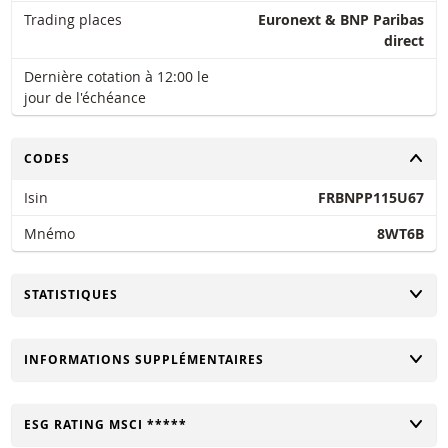
Trading places
Euronext & BNP Paribas
direct
Dernière cotation à 12:00 le
jour de l'échéance
CHANGER
CODES
Isin
FRBNPP115U67
Mnémo
8WT6B
CHANGER
STATISTIQUES
CHANGER
INFORMATIONS SUPPLÉMENTAIRES
CHANGER
ESG RATING MSCI *****