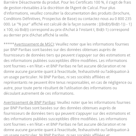
Barrière Désactivante du produit. Pour les Certificats 100 %, il s’agit de frais
de gestion révisables à la discrétion de l’Agent de Calcul. Pour plus
d'informations, veuillez consulter la documentation des produits (brochure,
Conditions Définitives, Prospectus de Base) ou contactez-nous au 0 800 235
KEY INFORMATION DOCUMENTS
BNP Paribas n’agit pas en tant que conseiller juridique ou fiscal, comptable 
000. Le "% jour" affiché est calculé de la façon suivante : [(Bid(t)/Bid(t-1)) - 1]
conseiller en investissement et n’a aucune obligation de fiduciaire à votre é
x 100, où Bid(t) correspond au prix d'Achat à l'instant t, Bid(t-1) correspond
en ce qui concerne le calculateur et / ou en relation avec des transactions su
au dernier prix d'Achat affiché la veille.
des produits émis par BNP Paribas ou d’autres transactions connexes. Vous
Key Information Document (FR)
PDF
pouvez pas compter sur BNP Paribas pour des conseils en investissement o
*****
Avertissement de MSCI
: Veuillez noter que les informations fournies
des recommandations de quelque nature que ce soit. Bien que les prix indiq
par BNP Paribas sont basées sur des données obtenues auprès de
soient basés sur des informations jugées fiables, leur exactitude ou leur
fournisseurs de données tiers qui peuvent s’appuyer sur des estimations et
exhaustivité n'est pas garantie. BNP Paribas n'offre aucune garantie en ce q
des informations publiées susceptibles d’être modifiées. Les informations
QUOTES
concerne les informations fournies par la calculatrice et décline toute
sont fournies « en l’état » et BNP Paribas ne fait aucune déclaration et ne
responsabilité pour tout dommage direct, indirect, spécial, accessoire,
donne aucune garantie quant à l’exactitude, l’exhaustivité ou l’adéquation à
immatériel ou consécutif (y compris le manque à gagner) résultant de quel
un usage particulier. Ni BNP Paribas, ni ses sociétés affiliées et
manière que ce soit de l'utilisation de la calculatrice par vous. ou vos conseil
Latest Product Quotes
CSV
représentants ne peuvent être tenus responsables, en cas de négligence ou
ou les informations contenues dans ce document. Les données de taux de
autre, pour toute perte résultant de l’utilisation des informations ou
change saisies proviennent de BNP Paribas et s’appliquent strictement à la 
découlant autrement de ces informations.
indiquée. Les taux indiqués par la calculatrice sont indicatifs et destinés à de
Avertissement de BNP Paribas
: Veuillez noter que les informations fournies
fins d’information uniquement. L'information sur les prix ne constitue pas un
par BNP Paribas sont basées sur des données obtenues auprès de
invitation ou une offre d'achat ou de vente de titres ou d'autres instruments
fournisseurs de données tiers qui peuvent s’appuyer sur des estimations et
financiers. Les informations sont exclusivement destinées à être utilisées pa
des informations publiées susceptibles d’être modifiées. Les informations
destinataires prévus. Il est interdit de reproduire, distribuer ou copier ces
sont fournies « en l’état » et BNP Paribas ne fait aucune déclaration et ne
informations, en tout ou en partie, à quelque fin que ce soit sans l'autorisati
donne aucune garantie quant à l’exactitude, l’exhaustivité ou l’adéquation à
expresse et préalable de BNP Paribas. De plus amples informations sont
un usage particulier. Ni BNP Paribas, ni ses sociétés affiliées et
disponibles sur demande auprès de BNP Paribas.