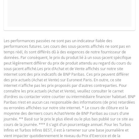
COURS DU SOUS-JACENT ATTENDU À L'ÉCHÉANCE
PROSPECTUS DE BASE
Les performances passées ne sont pas un indicateur fiable des
performances futures. Les cours des sous-jacents affichés ne sont pas en
Français (France)
PDF
temps réél, ils sont différés dû à des exigences de notre fournisseur de
données. Par conséquent, le prix du produit lié à un sous-jacent spécifique
SITUATION
NOUVELLE
DIFFÉREN
peut légèrement différer du prix de produit attendu au regard du cours du
ACTUELLE
SITUATION
sous-jacent affiché.Les prix d'Achat et de Vente affichés sur notre site
FINAL TERMS
internet sont des prix indicatifs de BNP Paribas. Ces prix peuvent différer
La Borne Basse a été atteinte
des prix actuels (Achat et Vente) sur Euronext Paris. En outre, ce site
pendant la vie du produit
internet n'affiche pas les prix proposés par d'autres contreparties. Pour
connaître les prix actuels (Achat et Vente), veuillez consulter le carnet
Prix du
Français (France)
PDF
-
-
d'ordres ou contacter votre courtier ou intermédiaire financier habituel. BNP
produit
Paribas n'est en aucun cas responsable des informations (de prix) retardées
ou erronées affichées sur notre site internet. * Le cours de clôture est la
La Borne Basse n'a jamais été
moyenne des derniers cours Achat/Vente de BNP Paribas au cours d'une
atteinte pendant la vie du
CONDITIONS DÉFINITIVES RÉSUMÉ
journée. ** Basé sur le prix le plus élevé ou le plus bas publié sur ce site au
produit
cours de la journée. *** Il s'agit d'un pourcentage annuel. Pour les Turbos
Infinis et Turbos Infinis BEST, il est à ramener sur une base journalière et
Prix du
-
-
vient impacter quotidiennement le niveau du Prix d'Exercice et de la
Français (France)
PDF
produit