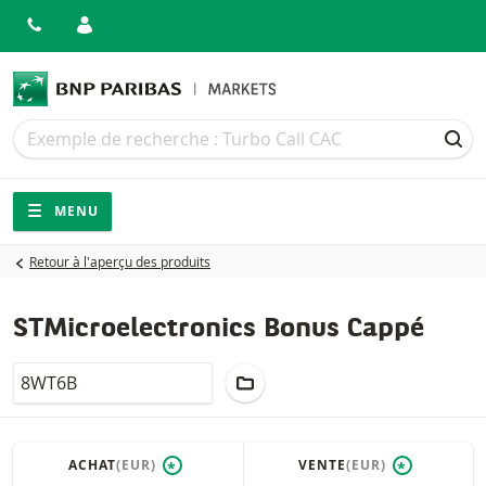
Recherche
Recherche
REC
Navigation
Navigation sur le site
MENU
Retour à l'aperçu des produits
STMicroelectronics Bonus Cappé
LocalCode
AJOUTER AU PORTEFEUILLE
ACHAT
(EUR)
VENTE
(EUR)
*
*