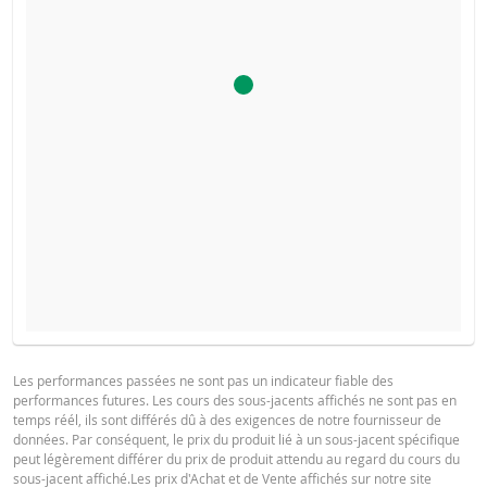
Le simulateur a été désactivé, car la barrière desactivante 
PROSPECTUS DE BASE
ce produit a été atteinte.
Les performances passées ne sont pas un indicateur fiable des
performances futures. Les cours des sous-jacents affichés ne sont pas en
Français (France)
PDF
temps réél, ils sont différés dû à des exigences de notre fournisseur de
données. Par conséquent, le prix du produit lié à un sous-jacent spécifique
peut légèrement différer du prix de produit attendu au regard du cours du
sous-jacent affiché.Les prix d'Achat et de Vente affichés sur notre site