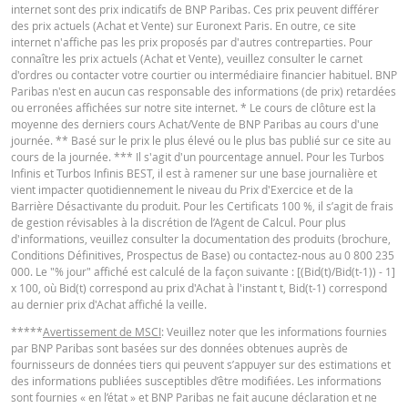
FINAL TERMS
internet sont des prix indicatifs de BNP Paribas. Ces prix peuvent différer
des prix actuels (Achat et Vente) sur Euronext Paris. En outre, ce site
internet n'affiche pas les prix proposés par d'autres contreparties. Pour
connaître les prix actuels (Achat et Vente), veuillez consulter le carnet
Français (France)
PDF
d'ordres ou contacter votre courtier ou intermédiaire financier habituel. BNP
Paribas n'est en aucun cas responsable des informations (de prix) retardées
ou erronées affichées sur notre site internet. * Le cours de clôture est la
moyenne des derniers cours Achat/Vente de BNP Paribas au cours d'une
CONDITIONS DÉFINITIVES RÉSUMÉ
journée. ** Basé sur le prix le plus élevé ou le plus bas publié sur ce site au
cours de la journée. *** Il s'agit d'un pourcentage annuel. Pour les Turbos
Infinis et Turbos Infinis BEST, il est à ramener sur une base journalière et
vient impacter quotidiennement le niveau du Prix d'Exercice et de la
Français (France)
PDF
Barrière Désactivante du produit. Pour les Certificats 100 %, il s’agit de frais
de gestion révisables à la discrétion de l’Agent de Calcul. Pour plus
d'informations, veuillez consulter la documentation des produits (brochure,
Conditions Définitives, Prospectus de Base) ou contactez-nous au 0 800 235
KEY INFORMATION DOCUMENTS
000. Le "% jour" affiché est calculé de la façon suivante : [(Bid(t)/Bid(t-1)) - 1]
x 100, où Bid(t) correspond au prix d'Achat à l'instant t, Bid(t-1) correspond
au dernier prix d'Achat affiché la veille.
Key Information Document (FR)
PDF
*****
Avertissement de MSCI
: Veuillez noter que les informations fournies
par BNP Paribas sont basées sur des données obtenues auprès de
fournisseurs de données tiers qui peuvent s’appuyer sur des estimations et
des informations publiées susceptibles d’être modifiées. Les informations
QUOTES
sont fournies « en l’état » et BNP Paribas ne fait aucune déclaration et ne