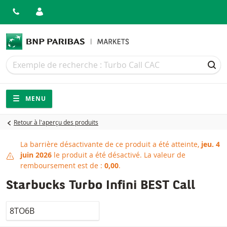
Recherche
Recherche
REC
Navigation
Navigation sur le site
MENU
Retour à l'aperçu des produits
La barrière désactivante de ce produit a été atteinte,
jeu. 4
Barrière désactivante attein
juin 2026
le produit a été désactivé.
La valeur de
remboursement est de :
0,00
.
Starbucks Turbo Infini BEST Call
LocalCode