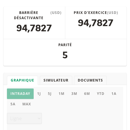
BARRIÈRE
(USD)
PRIX D'EXERCICE
(USD)
DÉSACTIVANTE
94,7827
94,7827
PARITÉ
5
GRAPHIQUE
SIMULATEUR
DOCUMENTS
Graphique
INTRADAY
1J
5J
1M
3M
6M
YTD
1A
5A
MAX
Type de graphique