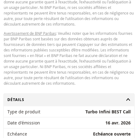
donne aucune garantie quant à l’exactitude, l’exhaustivité ou l’adéquation à
un usage particulier. Ni BNP Paribas, ni ses sociétés affiliées et
Latest Product Quotes
CSV
représentants ne peuvent être tenus responsables, en cas de négligence ou
autre, pour toute perte résultant de l’utilisation des informations ou
découlant autrement de ces informations.
Avertissement de BNP Paribas
: Veuillez noter que les informations fournies
par BNP Paribas sont basées sur des données obtenues auprès de
fournisseurs de données tiers qui peuvent s’appuyer sur des estimations et
des informations publiées susceptibles d’être modifiées. Les informations
sont fournies « en l’état » et BNP Paribas ne fait aucune déclaration et ne
donne aucune garantie quant à l’exactitude, l’exhaustivité ou l’adéquation à
un usage particulier. Ni BNP Paribas, ni ses sociétés affiliées et
représentants ne peuvent être tenus responsables, en cas de négligence ou
autre, pour toute perte résultant de l’utilisation des informations ou
découlant autrement de ces informations.
CHANGER
DÉTAILS
Type de produit
Turbo Infini BEST Call
Date d'émission
16 avr. 2026
Echéance
Echéance ouverte