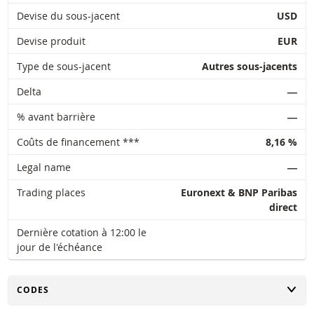
Devise du sous-jacent
USD
Devise produit
EUR
Type de sous-jacent
Autres sous-jacents
Delta
―
% avant barrière
―
Coûts de financement ***
8,16 %
Legal name
―
Trading places
Euronext & BNP Paribas
direct
Dernière cotation à 12:00 le
jour de l'échéance
CHANGER
CODES