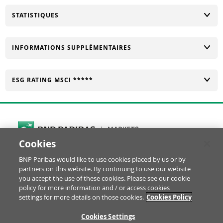
CHANGER
STATISTIQUES
CHANGER
INFORMATIONS SUPPLÉMENTAIRES
CHANGER
ESG RATING MSCI *****
Cookies
Cookies Settings
BNP Paribas would like to use cookies placed by us or by
© BNP Paribas Produits de Bourse 2026
partners on this website. By continuing to use our website
Réclamation
Glossaire
Mentions Légales
you accept the use of these cookies. Please see our cookie
Informations financières
Politique Cookies
policy for more information and / or access cookies
settings for more details on those cookies.
Cookies Policy
Notice Protection des Données
Disclaimer YouTube
RE
Cookies Settings