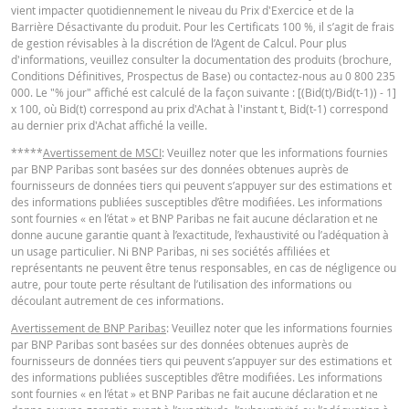
Niveau de
vient impacter quotidiennement le niveau du Prix d'Exercice et de la
Français (France)
8,2535
-
PDF
financement
Barrière Désactivante du produit. Pour les Certificats 100 %, il s’agit de frais
de gestion révisables à la discrétion de l’Agent de Calcul. Pour plus
Barrière
d'informations, veuillez consulter la documentation des produits (brochure,
8,67
-
désactivante
Conditions Définitives, Prospectus de Base) ou contactez-nous au 0 800 235
KEY INFORMATION DOCUMENTS
000. Le "% jour" affiché est calculé de la façon suivante : [(Bid(t)/Bid(t-1)) - 1]
Levier
4,07
-
x 100, où Bid(t) correspond au prix d'Achat à l'instant t, Bid(t-1) correspond
au dernier prix d'Achat affiché la veille.
Valeur du
Key Information Document (FR)
PDF
portefeuille
2,68
-
*****
Avertissement de MSCI
: Veuillez noter que les informations fournies
par BNP Paribas sont basées sur des données obtenues auprès de
(EUR)
fournisseurs de données tiers qui peuvent s’appuyer sur des estimations et
Turbos Infinis
des informations publiées susceptibles d’être modifiées. Les informations
QUOTES
2,68
-
sont fournies « en l’état » et BNP Paribas ne fait aucune déclaration et ne
(EUR)
donne aucune garantie quant à l’exactitude, l’exhaustivité ou l’adéquation à
un usage particulier. Ni BNP Paribas, ni ses sociétés affiliées et
Latest Product Quotes
CSV
représentants ne peuvent être tenus responsables, en cas de négligence ou
autre, pour toute perte résultant de l’utilisation des informations ou
Les résultats du simulateur sont proposés à titre indicatif uniquement. Ils ne
découlant autrement de ces informations.
peuvent faire l’objet d’une opération ou d’un engagement d’une entité du gr
BNP Paribas de présenter une telle offre.
Avertissement de BNP Paribas
: Veuillez noter que les informations fournies
par BNP Paribas sont basées sur des données obtenues auprès de
BNP Paribas n’agit pas en tant que conseiller juridique ou fiscal, comptable 
fournisseurs de données tiers qui peuvent s’appuyer sur des estimations et
conseiller en investissement et n’a aucune obligation de fiduciaire à votre é
des informations publiées susceptibles d’être modifiées. Les informations
en ce qui concerne le calculateur et / ou en relation avec des transactions su
sont fournies « en l’état » et BNP Paribas ne fait aucune déclaration et ne
des produits émis par BNP Paribas ou d’autres transactions connexes. Vous