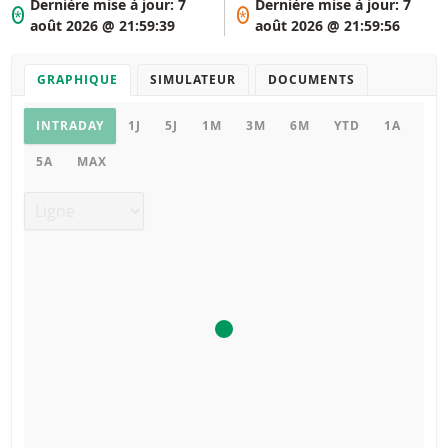
Dernière mise à jour:
7
Dernière mise à jour:
7
*
*
août 2026 @ 21:59:39
août 2026 @ 21:59:56
GRAPHIQUE
SIMULATEUR
DOCUMENTS
Graphique
INTRADAY
1J
5J
1M
3M
6M
YTD
1A
5A
MAX
Type de graphique