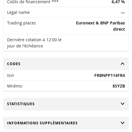
Coûts de financement ***
6,47 %
Legal name
―
Trading places
Euronext & BNP Paribas
direct
Dernière cotation à 12:00 le
jour de l'échéance
CHANGER
CODES
Isin
FRBNPP114FR4
Mnémo
8SYZB
CHANGER
STATISTIQUES
CHANGER
INFORMATIONS SUPPLÉMENTAIRES