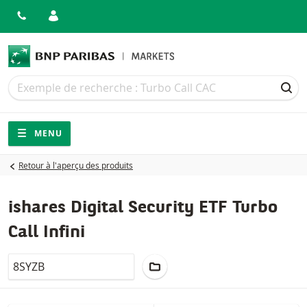
Recherche
Recherche
REC
Navigation
Navigation sur le site
MENU
Retour à l'aperçu des produits
ishares Digital Security ETF Turbo
Call Infini
LocalCode
AJOUTER AU PORTEFEUILLE