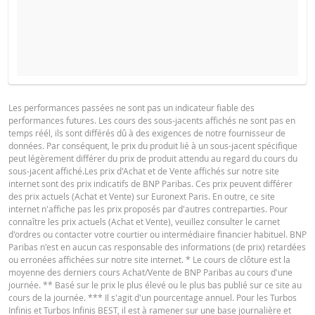
COURS DU SOUS-JACENT ATTENDU
QUANTITÉ
PROSPECTUS DE BASE
Les performances passées ne sont pas un indicateur fiable des
performances futures. Les cours des sous-jacents affichés ne sont pas en
Français (France)
PDF
temps réél, ils sont différés dû à des exigences de notre fournisseur de
PÉRIODE
données. Par conséquent, le prix du produit lié à un sous-jacent spécifique
peut légèrement différer du prix de produit attendu au regard du cours du
1 Jour
1 Semaine
1 An
sous-jacent affiché.Les prix d'Achat et de Vente affichés sur notre site
FINAL TERMS
internet sont des prix indicatifs de BNP Paribas. Ces prix peuvent différer
des prix actuels (Achat et Vente) sur Euronext Paris. En outre, ce site
internet n'affiche pas les prix proposés par d'autres contreparties. Pour
connaître les prix actuels (Achat et Vente), veuillez consulter le carnet
Français (France)
PDF
d'ordres ou contacter votre courtier ou intermédiaire financier habituel. BNP
SITUATION
NOUVELLE
Paribas n'est en aucun cas responsable des informations (de prix) retardées
DIFFÉREN
ACTUELLE
SITUATION
ou erronées affichées sur notre site internet. * Le cours de clôture est la
moyenne des derniers cours Achat/Vente de BNP Paribas au cours d'une
CONDITIONS DÉFINITIVES RÉSUMÉ
Cours de
journée. ** Basé sur le prix le plus élevé ou le plus bas publié sur ce site au
10,936
-
référence
cours de la journée. *** Il s'agit d'un pourcentage annuel. Pour les Turbos
Infinis et Turbos Infinis BEST, il est à ramener sur une base journalière et