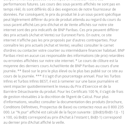
performances futures. Les cours des sous-jacents affichés ne sont pas en
temps réél, ils sont différés dû à des exigences de notre fournisseur de
données. Par conséquent, le prix du produit lié à un sous-jacent spécifique
peut légèrement différer du prix de produit attendu au regard du cours du
sous-jacent affiché.Les prix d'Achat et de Vente affichés sur notre site
internet sont des prix indicatifs de BNP Paribas. Ces prix peuvent différer
des prix actuels (Achat et Vente) sur Euronext Paris. En outre, ce site
internet n'affiche pas les prix proposés par d'autres contreparties. Pour
connaître les prix actuels (Achat et Vente), veuillez consulter le carnet
d'ordres ou contacter votre courtier ou intermédiaire financier habituel. BNP
Paribas n'est en aucun cas responsable des informations (de prix) retardées
ou erronées affichées sur notre site internet. * Le cours de clôture est la
moyenne des derniers cours Achat/Vente de BNP Paribas au cours d'une
journée. ** Basé sur le prix le plus élevé ou le plus bas publié sur ce site au
cours de la journée. *** Il s'agit d'un pourcentage annuel. Pour les Turbos
Infinis et Turbos Infinis BEST, il est à ramener sur une base journalière et
vient impacter quotidiennement le niveau du Prix d'Exercice et de la
Barrière Désactivante du produit. Pour les Certificats 100 %, il s’agit de frais
de gestion révisables à la discrétion de l’Agent de Calcul. Pour plus
d'informations, veuillez consulter la documentation des produits (brochure,
Conditions Définitives, Prospectus de Base) ou contactez-nous au 0 800 235
000. Le "% jour" affiché est calculé de la façon suivante : [(Bid(t)/Bid(t-1)) - 1]
x 100, où Bid(t) correspond au prix d'Achat à l'instant t, Bid(t-1) correspond
au dernier prix d'Achat affiché la veille.