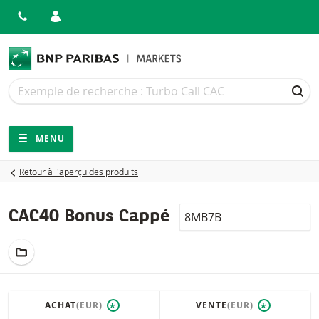
Recherche
Recherche
REC
Navigation
Navigation sur le site
MENU
Retour à l'aperçu des produits
LocalCode
CAC40 Bonus Cappé
AJOUTER AU PORTEFEUILLE
ACHAT
(EUR)
VENTE
(EUR)
*
*