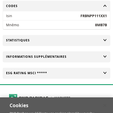
CHANGER
CODES
Isin
FRBNPP111XX1
Mnémo
8MB7B
CHANGER
STATISTIQUES
CHANGER
INFORMATIONS SUPPLÉMENTAIRES
CHANGER
ESG RATING MSCI *****
Cookies
Cookies Settings