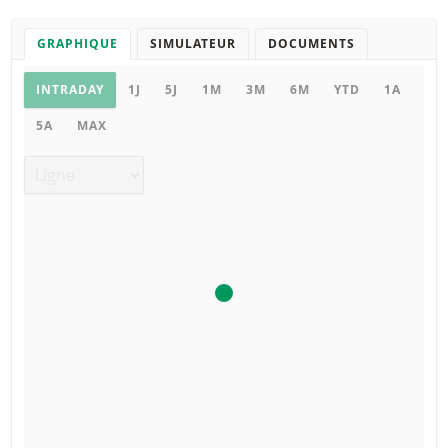
GRAPHIQUE
SIMULATEUR
DOCUMENTS
Graphique
INTRADAY
1J
5J
1M
3M
6M
YTD
1A
5A
MAX
Type de graphique