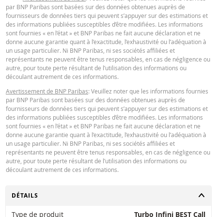
par BNP Paribas sont basées sur des données obtenues auprès de
financiers. Les informations sont exclusivement destinées à être utilisées pa
fournisseurs de données tiers qui peuvent s’appuyer sur des estimations et
destinataires prévus. Il est interdit de reproduire, distribuer ou copier ces
des informations publiées susceptibles d’être modifiées. Les informations
informations, en tout ou en partie, à quelque fin que ce soit sans l'autorisati
sont fournies « en l’état » et BNP Paribas ne fait aucune déclaration et ne
expresse et préalable de BNP Paribas. De plus amples informations sont
donne aucune garantie quant à l’exactitude, l’exhaustivité ou l’adéquation à
disponibles sur demande auprès de BNP Paribas.
un usage particulier. Ni BNP Paribas, ni ses sociétés affiliées et
représentants ne peuvent être tenus responsables, en cas de négligence ou
autre, pour toute perte résultant de l’utilisation des informations ou
découlant autrement de ces informations.
Avertissement de BNP Paribas
: Veuillez noter que les informations fournies
par BNP Paribas sont basées sur des données obtenues auprès de
fournisseurs de données tiers qui peuvent s’appuyer sur des estimations et
des informations publiées susceptibles d’être modifiées. Les informations
sont fournies « en l’état » et BNP Paribas ne fait aucune déclaration et ne
donne aucune garantie quant à l’exactitude, l’exhaustivité ou l’adéquation à
un usage particulier. Ni BNP Paribas, ni ses sociétés affiliées et
représentants ne peuvent être tenus responsables, en cas de négligence ou
autre, pour toute perte résultant de l’utilisation des informations ou
découlant autrement de ces informations.
CHANGER
DÉTAILS
Type de produit
Turbo Infini BEST Call