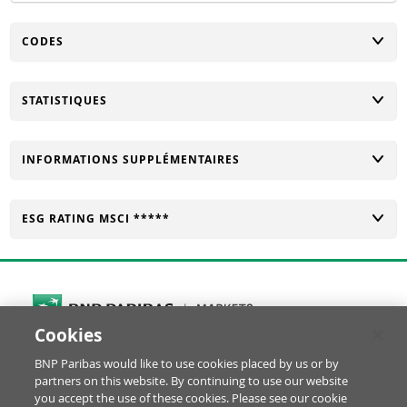
CHANGER
CODES
CHANGER
STATISTIQUES
CHANGER
INFORMATIONS SUPPLÉMENTAIRES
CHANGER
ESG RATING MSCI *****
Cookies
Cookies Settings
BNP Paribas would like to use cookies placed by us or by
© BNP Paribas Produits de Bourse 2026
partners on this website. By continuing to use our website
Réclamation
Glossaire
Mentions Légales
you accept the use of these cookies. Please see our cookie