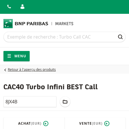
Recherche
Recherche
REC
Navigation
Navigation sur le site
MENU
Retour à l'aperçu des produits
CAC40 Turbo Infini BEST Call
LocalCode
AJOUTER AU PORTEFEUILLE
ACHAT
(EUR)
VENTE
(EUR)
*
*