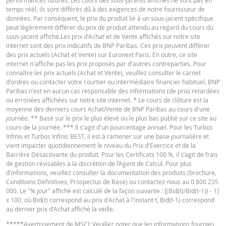
Ce simulateur suppose une prime de risque de gap constante, mais en réali
temps réél, ils sont différés dû à des exigences de notre fournisseur de
elle peut changer à tout moment et influer ainsi négativement ou positivem
données. Par conséquent, le prix du produit lié à un sous-jacent spécifique
sur le rendement. La "prime de risque indicative", calculée en fonction du co
peut légèrement différer du prix de produit attendu au regard du cours du
acheteur actuel, peut différer de la prime de risque réelle. L'influence du
sous-jacent affiché.Les prix d'Achat et de Vente affichés sur notre site
roulement périodique des contrats à terme n'est également pas prise en c
internet sont des prix indicatifs de BNP Paribas. Ces prix peuvent différer
dans le simulateur. En raison des arrondis, les valeurs affichées peuvent
des prix actuels (Achat et Vente) sur Euronext Paris. En outre, ce site
également différer du développement des valeurs dans la réalité.
internet n'affiche pas les prix proposés par d'autres contreparties. Pour
connaître les prix actuels (Achat et Vente), veuillez consulter le carnet
BNP Paribas n’agit pas en tant que conseiller juridique ou fiscal, comptable 
d'ordres ou contacter votre courtier ou intermédiaire financier habituel. BNP
conseiller en investissement et n’a aucune obligation de fiduciaire à votre é
Paribas n'est en aucun cas responsable des informations (de prix) retardées
en ce qui concerne le calculateur et / ou en relation avec des transactions su
ou erronées affichées sur notre site internet. * Le cours de clôture est la
des produits émis par BNP Paribas ou d’autres transactions connexes. Vous
moyenne des derniers cours Achat/Vente de BNP Paribas au cours d'une
pouvez pas compter sur BNP Paribas pour des conseils en investissement o
journée. ** Basé sur le prix le plus élevé ou le plus bas publié sur ce site au
des recommandations de quelque nature que ce soit. Bien que les prix indiq
cours de la journée. *** Il s'agit d'un pourcentage annuel. Pour les Turbos
soient basés sur des informations jugées fiables, leur exactitude ou leur
Infinis et Turbos Infinis BEST, il est à ramener sur une base journalière et
exhaustivité n'est pas garantie. BNP Paribas n'offre aucune garantie en ce q
vient impacter quotidiennement le niveau du Prix d'Exercice et de la
concerne les informations fournies par la calculatrice et décline toute
Barrière Désactivante du produit. Pour les Certificats 100 %, il s’agit de frais
responsabilité pour tout dommage direct, indirect, spécial, accessoire,
de gestion révisables à la discrétion de l’Agent de Calcul. Pour plus
immatériel ou consécutif (y compris le manque à gagner) résultant de quel
d'informations, veuillez consulter la documentation des produits (brochure,
manière que ce soit de l'utilisation de la calculatrice par vous. ou vos conseil
Conditions Définitives, Prospectus de Base) ou contactez-nous au 0 800 235
ou les informations contenues dans ce document. Les données de taux de
000. Le "% jour" affiché est calculé de la façon suivante : [(Bid(t)/Bid(t-1)) - 1]
change saisies proviennent de BNP Paribas et s’appliquent strictement à la 
x 100, où Bid(t) correspond au prix d'Achat à l'instant t, Bid(t-1) correspond
indiquée. Les taux indiqués par la calculatrice sont indicatifs et destinés à de
au dernier prix d'Achat affiché la veille.
fins d’information uniquement. L'information sur les prix ne constitue pas un
*****
Avertissement de MSCI
: Veuillez noter que les informations fournies
invitation ou une offre d'achat ou de vente de titres ou d'autres instruments