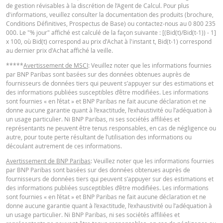
de gestion révisables à la discrétion de l’Agent de Calcul. Pour plus
Barrière
d'informations, veuillez consulter la documentation des produits (brochure,
2,0389
-
désactivante
Conditions Définitives, Prospectus de Base) ou contactez-nous au 0 800 235
KEY INFORMATION DOCUMENTS
000. Le "% jour" affiché est calculé de la façon suivante : [(Bid(t)/Bid(t-1)) - 1]
Prime de
x 100, où Bid(t) correspond au prix d'Achat à l'instant t, Bid(t-1) correspond
0,092
-
risque de gap
au dernier prix d'Achat affiché la veille.
Key Information Document (FR)
PDF
Levier
1,62
-
*****
Avertissement de MSCI
: Veuillez noter que les informations fournies
par BNP Paribas sont basées sur des données obtenues auprès de
Valeur du
fournisseurs de données tiers qui peuvent s’appuyer sur des estimations et
portefeuille
2,94
-
des informations publiées susceptibles d’être modifiées. Les informations
QUOTES
sont fournies « en l’état » et BNP Paribas ne fait aucune déclaration et ne
(EUR)
donne aucune garantie quant à l’exactitude, l’exhaustivité ou l’adéquation à
Turbos Infinis
un usage particulier. Ni BNP Paribas, ni ses sociétés affiliées et
2,94
-
Latest Product Quotes
CSV
représentants ne peuvent être tenus responsables, en cas de négligence ou
Best (EUR)
autre, pour toute perte résultant de l’utilisation des informations ou
découlant autrement de ces informations.
Avertissement de BNP Paribas
: Veuillez noter que les informations fournies
Les prix indiqués dans le simulateur sont indicatifs et ne reflètent pas les pri
par BNP Paribas sont basées sur des données obtenues auprès de
actuels ou futurs. Le simulateur suppose un pourcentage de coût de
fournisseurs de données tiers qui peuvent s’appuyer sur des estimations et
financement constant alors que ce pourcentage peut en fait changer de faç
des informations publiées susceptibles d’être modifiées. Les informations
continue. Les rendements des produits dont le sous-jacent est coté dans un
sont fournies « en l’état » et BNP Paribas ne fait aucune déclaration et ne
devise différente peuvent être influencés par les effets du taux change. Le
donne aucune garantie quant à l’exactitude, l’exhaustivité ou l’adéquation à
simulateur ne prend pas en compte la différence entre les prix acheteur et
un usage particulier. Ni BNP Paribas, ni ses sociétés affiliées et
vendeur (le spread) et les dividendes éventuels (et l'impôt sur les dividendes