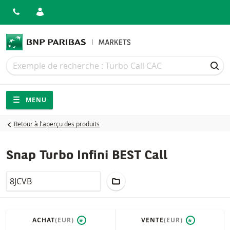
Recherche
Recherche
REC
Navigation
Navigation sur le site
MENU
Retour à l'aperçu des produits
Snap Turbo Infini BEST Call
LocalCode
AJOUTER AU PORTEFEUILLE
ACHAT
(EUR)
VENTE
(EUR)
*
*