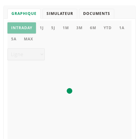
GRAPHIQUE
SIMULATEUR
DOCUMENTS
Graphique
INTRADAY
1J
5J
1M
3M
6M
YTD
1A
5A
MAX
Type de graphique