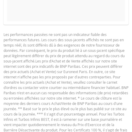
COURS DU SOUS-JACENT ATTENDU
QUANTITÉ
PROSPECTUS DE BASE
Les performances passées ne sont pas un indicateur fiable des
performances futures. Les cours des sous-jacents affichés ne sont pas en
Français (France)
PDF
temps réél, ils sont différés dû à des exigences de notre fournisseur de
PÉRIODE
données. Par conséquent, le prix du produit lié à un sous-jacent spécifique
peut légèrement différer du prix de produit attendu au regard du cours du
1 Jour
1 Semaine
1 An
sous-jacent affiché.Les prix d'Achat et de Vente affichés sur notre site
FINAL TERMS
internet sont des prix indicatifs de BNP Paribas. Ces prix peuvent différer
des prix actuels (Achat et Vente) sur Euronext Paris. En outre, ce site
internet n'affiche pas les prix proposés par d'autres contreparties. Pour
connaître les prix actuels (Achat et Vente), veuillez consulter le carnet
Français (France)
PDF
d'ordres ou contacter votre courtier ou intermédiaire financier habituel. BNP
SITUATION
NOUVELLE
Paribas n'est en aucun cas responsable des informations (de prix) retardées
DIFFÉREN
ACTUELLE
SITUATION
ou erronées affichées sur notre site internet. * Le cours de clôture est la
moyenne des derniers cours Achat/Vente de BNP Paribas au cours d'une
CONDITIONS DÉFINITIVES RÉSUMÉ
Cours de
journée. ** Basé sur le prix le plus élevé ou le plus bas publié sur ce site au
5,329
-
référence
cours de la journée. *** Il s'agit d'un pourcentage annuel. Pour les Turbos
Infinis et Turbos Infinis BEST, il est à ramener sur une base journalière et
Niveau de
vient impacter quotidiennement le niveau du Prix d'Exercice et de la
Français (France)
2,0389
-
PDF
financement
Barrière Désactivante du produit. Pour les Certificats 100 %, il s’agit de frais