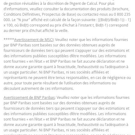
de gestion révisables à la discrétion de l’Agent de Calcul. Pour plus
Barrière
d'informations, veuillez consulter la documentation des produits (brochure,
26,314
-
désactivante
Conditions Définitives, Prospectus de Base) ou contactez-nous au 0 800 235
KEY INFORMATION DOCUMENTS
000. Le "% jour" affiché est calculé de la façon suivante : [(Bid(t)/Bid(t-1)) - 1]
Prime de
x 100, où Bid(t) correspond au prix d'Achat à l'instant t, Bid(t-1) correspond
0,068
-
risque de gap
au dernier prix d'Achat affiché la veille.
Key Information Document (FR)
PDF
Levier
2,71
-
*****
Avertissement de MSCI
: Veuillez noter que les informations fournies
par BNP Paribas sont basées sur des données obtenues auprès de
Valeur du
fournisseurs de données tiers qui peuvent s’appuyer sur des estimations et
portefeuille
1,40
-
des informations publiées susceptibles d’être modifiées. Les informations
QUOTES
sont fournies « en l’état » et BNP Paribas ne fait aucune déclaration et ne
(EUR)
donne aucune garantie quant à l’exactitude, l’exhaustivité ou l’adéquation à
Turbos Infinis
un usage particulier. Ni BNP Paribas, ni ses sociétés affiliées et
1,40
-
Latest Product Quotes
CSV
représentants ne peuvent être tenus responsables, en cas de négligence ou
Best (EUR)
autre, pour toute perte résultant de l’utilisation des informations ou
découlant autrement de ces informations.
Avertissement de BNP Paribas
: Veuillez noter que les informations fournies
Les prix indiqués dans le simulateur sont indicatifs et ne reflètent pas les pri
par BNP Paribas sont basées sur des données obtenues auprès de
actuels ou futurs. Le simulateur suppose un pourcentage de coût de
fournisseurs de données tiers qui peuvent s’appuyer sur des estimations et
financement constant alors que ce pourcentage peut en fait changer de faç
des informations publiées susceptibles d’être modifiées. Les informations
continue. Les rendements des produits dont le sous-jacent est coté dans un
sont fournies « en l’état » et BNP Paribas ne fait aucune déclaration et ne
devise différente peuvent être influencés par les effets du taux change. Le
donne aucune garantie quant à l’exactitude, l’exhaustivité ou l’adéquation à
simulateur ne prend pas en compte la différence entre les prix acheteur et
un usage particulier. Ni BNP Paribas, ni ses sociétés affiliées et
vendeur (le spread) et les dividendes éventuels (et l'impôt sur les dividendes