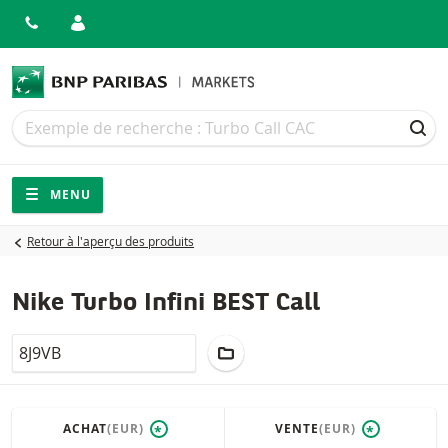
Recherche
Recherche
REC
Navigation
Navigation sur le site
MENU
Retour à l'aperçu des produits
Nike Turbo Infini BEST Call
LocalCode
AJOUTER AU PORTEFEUILLE
ACHAT
(EUR)
VENTE
(EUR)
*
*