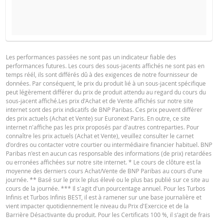
COURS DU SOUS-JACENT ATTENDU
QUANTITÉ
PROSPECTUS DE BASE
Les performances passées ne sont pas un indicateur fiable des
performances futures. Les cours des sous-jacents affichés ne sont pas en
Français (France)
PDF
temps réél, ils sont différés dû à des exigences de notre fournisseur de
PÉRIODE
données. Par conséquent, le prix du produit lié à un sous-jacent spécifique
peut légèrement différer du prix de produit attendu au regard du cours du
1 Jour
1 Semaine
1 An
sous-jacent affiché.Les prix d'Achat et de Vente affichés sur notre site
FINAL TERMS
internet sont des prix indicatifs de BNP Paribas. Ces prix peuvent différer
des prix actuels (Achat et Vente) sur Euronext Paris. En outre, ce site
internet n'affiche pas les prix proposés par d'autres contreparties. Pour
connaître les prix actuels (Achat et Vente), veuillez consulter le carnet
Français (France)
PDF
d'ordres ou contacter votre courtier ou intermédiaire financier habituel. BNP
SITUATION
NOUVELLE
Paribas n'est en aucun cas responsable des informations (de prix) retardées
DIFFÉREN
ACTUELLE
SITUATION
ou erronées affichées sur notre site internet. * Le cours de clôture est la
moyenne des derniers cours Achat/Vente de BNP Paribas au cours d'une
CONDITIONS DÉFINITIVES RÉSUMÉ
Cours de
journée. ** Basé sur le prix le plus élevé ou le plus bas publié sur ce site au
41,715
-
référence
cours de la journée. *** Il s'agit d'un pourcentage annuel. Pour les Turbos
Infinis et Turbos Infinis BEST, il est à ramener sur une base journalière et
Niveau de
vient impacter quotidiennement le niveau du Prix d'Exercice et de la
Français (France)
26,314
-
PDF
financement
Barrière Désactivante du produit. Pour les Certificats 100 %, il s’agit de frais