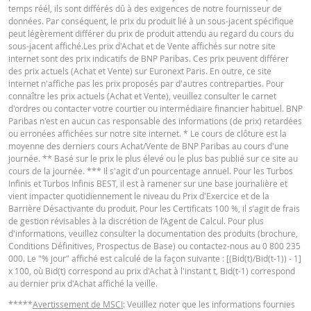
temps réél, ils sont différés dû à des exigences de notre fournisseur de
données. Par conséquent, le prix du produit lié à un sous-jacent spécifique
peut légèrement différer du prix de produit attendu au regard du cours du
KEY INFORMATION DOCUMENTS
sous-jacent affiché.Les prix d'Achat et de Vente affichés sur notre site
BNP Paribas n’agit pas en tant que conseiller juridique ou fiscal, comptable 
internet sont des prix indicatifs de BNP Paribas. Ces prix peuvent différer
conseiller en investissement et n’a aucune obligation de fiduciaire à votre é
des prix actuels (Achat et Vente) sur Euronext Paris. En outre, ce site
en ce qui concerne le calculateur et / ou en relation avec des transactions su
internet n'affiche pas les prix proposés par d'autres contreparties. Pour
des produits émis par BNP Paribas ou d’autres transactions connexes. Vous
Key Information Document (FR)
PDF
connaître les prix actuels (Achat et Vente), veuillez consulter le carnet
pouvez pas compter sur BNP Paribas pour des conseils en investissement o
d'ordres ou contacter votre courtier ou intermédiaire financier habituel. BNP
des recommandations de quelque nature que ce soit. Bien que les prix indiq
Paribas n'est en aucun cas responsable des informations (de prix) retardées
soient basés sur des informations jugées fiables, leur exactitude ou leur
ou erronées affichées sur notre site internet. * Le cours de clôture est la
exhaustivité n'est pas garantie. BNP Paribas n'offre aucune garantie en ce q
QUOTES
moyenne des derniers cours Achat/Vente de BNP Paribas au cours d'une
concerne les informations fournies par la calculatrice et décline toute
journée. ** Basé sur le prix le plus élevé ou le plus bas publié sur ce site au
responsabilité pour tout dommage direct, indirect, spécial, accessoire,
cours de la journée. *** Il s'agit d'un pourcentage annuel. Pour les Turbos
immatériel ou consécutif (y compris le manque à gagner) résultant de quel
Infinis et Turbos Infinis BEST, il est à ramener sur une base journalière et
manière que ce soit de l'utilisation de la calculatrice par vous. ou vos conseil
Latest Product Quotes
CSV
vient impacter quotidiennement le niveau du Prix d'Exercice et de la
ou les informations contenues dans ce document. Les données de taux de
Barrière Désactivante du produit. Pour les Certificats 100 %, il s’agit de frais
change saisies proviennent de BNP Paribas et s’appliquent strictement à la 
de gestion révisables à la discrétion de l’Agent de Calcul. Pour plus
indiquée. Les taux indiqués par la calculatrice sont indicatifs et destinés à de
d'informations, veuillez consulter la documentation des produits (brochure,
fins d’information uniquement. L'information sur les prix ne constitue pas un
Conditions Définitives, Prospectus de Base) ou contactez-nous au 0 800 235
invitation ou une offre d'achat ou de vente de titres ou d'autres instruments
000. Le "% jour" affiché est calculé de la façon suivante : [(Bid(t)/Bid(t-1)) - 1]
financiers. Les informations sont exclusivement destinées à être utilisées pa
x 100, où Bid(t) correspond au prix d'Achat à l'instant t, Bid(t-1) correspond
destinataires prévus. Il est interdit de reproduire, distribuer ou copier ces
au dernier prix d'Achat affiché la veille.
informations, en tout ou en partie, à quelque fin que ce soit sans l'autorisati
expresse et préalable de BNP Paribas. De plus amples informations sont
*****
Avertissement de MSCI
: Veuillez noter que les informations fournies
disponibles sur demande auprès de BNP Paribas.