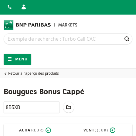
Recherche
Recherche
REC
Navigation
Navigation sur le site
MENU
Retour à l'aperçu des produits
Bouygues Bonus Cappé
LocalCode
AJOUTER AU PORTEFEUILLE
ACHAT
(EUR)
VENTE
(EUR)
*
*