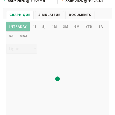
août 2026 @ 19:21:18
août 2026 @ 19:26:40
GRAPHIQUE
SIMULATEUR
DOCUMENTS
Graphique
INTRADAY
1J
5J
1M
3M
6M
YTD
1A
5A
MAX
Type de graphique