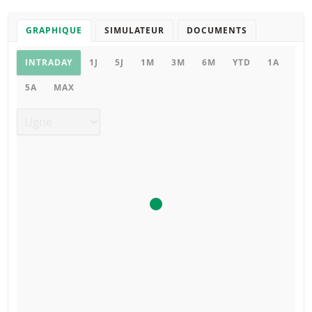
GRAPHIQUE
SIMULATEUR
DOCUMENTS
Graphique
INTRADAY
1J
5J
1M
3M
6M
YTD
1A
5A
MAX
Type de graphique