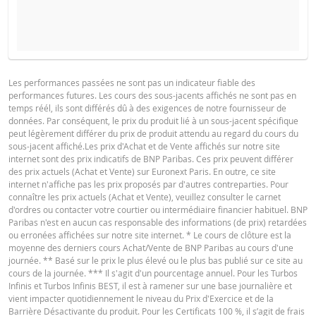
COURS DU SOUS-JACENT ATTENDU
QUANTITÉ
PROSPECTUS DE BASE
Les performances passées ne sont pas un indicateur fiable des
performances futures. Les cours des sous-jacents affichés ne sont pas en
Français (France)
PDF
temps réél, ils sont différés dû à des exigences de notre fournisseur de
PÉRIODE
données. Par conséquent, le prix du produit lié à un sous-jacent spécifique
peut légèrement différer du prix de produit attendu au regard du cours du
1 Jour
1 Semaine
1 An
sous-jacent affiché.Les prix d'Achat et de Vente affichés sur notre site
FINAL TERMS
internet sont des prix indicatifs de BNP Paribas. Ces prix peuvent différer
des prix actuels (Achat et Vente) sur Euronext Paris. En outre, ce site
internet n'affiche pas les prix proposés par d'autres contreparties. Pour
connaître les prix actuels (Achat et Vente), veuillez consulter le carnet
Français (France)
PDF
d'ordres ou contacter votre courtier ou intermédiaire financier habituel. BNP
SITUATION
NOUVELLE
Paribas n'est en aucun cas responsable des informations (de prix) retardées
DIFFÉREN
ACTUELLE
SITUATION
ou erronées affichées sur notre site internet. * Le cours de clôture est la
moyenne des derniers cours Achat/Vente de BNP Paribas au cours d'une
CONDITIONS DÉFINITIVES RÉSUMÉ
Cours de
journée. ** Basé sur le prix le plus élevé ou le plus bas publié sur ce site au
41,715
-
référence
cours de la journée. *** Il s'agit d'un pourcentage annuel. Pour les Turbos
Infinis et Turbos Infinis BEST, il est à ramener sur une base journalière et
Niveau de
vient impacter quotidiennement le niveau du Prix d'Exercice et de la
Français (France)
59,328
-
PDF
financement
Barrière Désactivante du produit. Pour les Certificats 100 %, il s’agit de frais