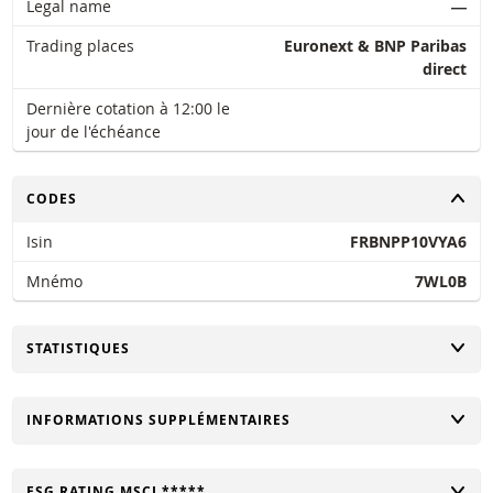
Legal name
―
Trading places
Euronext & BNP Paribas
direct
Dernière cotation à 12:00 le
jour de l'échéance
CHANGER
CODES
Isin
FRBNPP10VYA6
Mnémo
7WL0B
CHANGER
STATISTIQUES
CHANGER
INFORMATIONS SUPPLÉMENTAIRES
CHANGER
ESG RATING MSCI *****