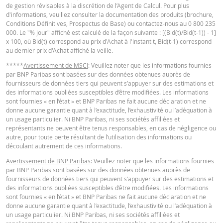
de gestion révisables à la discrétion de l’Agent de Calcul. Pour plus
Barrière
d'informations, veuillez consulter la documentation des produits (brochure,
56,36
-
désactivante
Conditions Définitives, Prospectus de Base) ou contactez-nous au 0 800 235
KEY INFORMATION DOCUMENTS
000. Le "% jour" affiché est calculé de la façon suivante : [(Bid(t)/Bid(t-1)) - 1]
Levier
2,35
-
x 100, où Bid(t) correspond au prix d'Achat à l'instant t, Bid(t-1) correspond
au dernier prix d'Achat affiché la veille.
Valeur du
Key Information Document (FR)
PDF
portefeuille
1,52
-
*****
Avertissement de MSCI
: Veuillez noter que les informations fournies
par BNP Paribas sont basées sur des données obtenues auprès de
(EUR)
fournisseurs de données tiers qui peuvent s’appuyer sur des estimations et
Turbos Infinis
des informations publiées susceptibles d’être modifiées. Les informations
QUOTES
1,52
-
sont fournies « en l’état » et BNP Paribas ne fait aucune déclaration et ne
(EUR)
donne aucune garantie quant à l’exactitude, l’exhaustivité ou l’adéquation à
un usage particulier. Ni BNP Paribas, ni ses sociétés affiliées et
Latest Product Quotes
CSV
représentants ne peuvent être tenus responsables, en cas de négligence ou
autre, pour toute perte résultant de l’utilisation des informations ou
Les résultats du simulateur sont proposés à titre indicatif uniquement. Ils ne
découlant autrement de ces informations.
peuvent faire l’objet d’une opération ou d’un engagement d’une entité du gr
BNP Paribas de présenter une telle offre.
Avertissement de BNP Paribas
: Veuillez noter que les informations fournies
par BNP Paribas sont basées sur des données obtenues auprès de
BNP Paribas n’agit pas en tant que conseiller juridique ou fiscal, comptable 
fournisseurs de données tiers qui peuvent s’appuyer sur des estimations et
conseiller en investissement et n’a aucune obligation de fiduciaire à votre é
des informations publiées susceptibles d’être modifiées. Les informations
en ce qui concerne le calculateur et / ou en relation avec des transactions su
sont fournies « en l’état » et BNP Paribas ne fait aucune déclaration et ne
des produits émis par BNP Paribas ou d’autres transactions connexes. Vous
donne aucune garantie quant à l’exactitude, l’exhaustivité ou l’adéquation à
pouvez pas compter sur BNP Paribas pour des conseils en investissement o
un usage particulier. Ni BNP Paribas, ni ses sociétés affiliées et
des recommandations de quelque nature que ce soit. Bien que les prix indiq