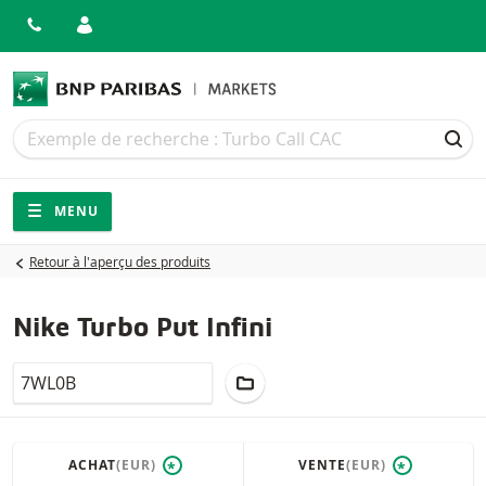
Recherche
Recherche
REC
Navigation
Navigation sur le site
MENU
Retour à l'aperçu des produits
Nike Turbo Put Infini
LocalCode
AJOUTER AU PORTEFEUILLE
ACHAT
(EUR)
VENTE
(EUR)
*
*