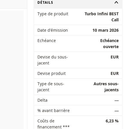
CHANGER
DÉTAILS
Type de produit
Turbo Infini BEST
Call
Date d'émission
10 mars 2026
Echéance
Echéance
ouverte
Devise du sous-
EUR
jacent
Devise produit
EUR
Type de sous-
Autres sous-
jacent
jacents
Delta
―
% avant barrière
―
Coûts de
6,23 %
financement ***