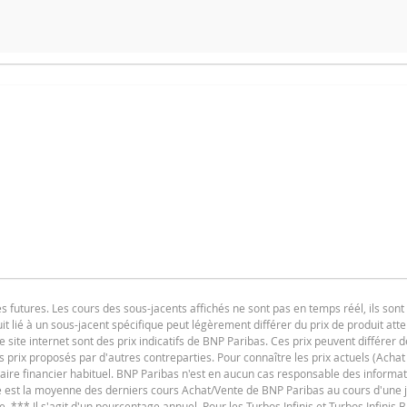
 simulateur a été désactivé, car la barrière desactivante de ce produ
F
F
utures. Les cours des sous-jacents affichés ne sont pas en temps réél, ils sont 
t lié à un sous-jacent spécifique peut légèrement différer du prix de produit at
e site internet sont des prix indicatifs de BNP Paribas. Ces prix peuvent différer d
es prix proposés par d'autres contreparties. Pour connaître les prix actuels (Achat
iaire financier habituel. BNP Paribas n'est en aucun cas responsable des informat
F
ure est la moyenne des derniers cours Achat/Vente de BNP Paribas au cours d'une
e. *** Il s'agit d'un pourcentage annuel. Pour les Turbos Infinis et Turbos Infinis BE