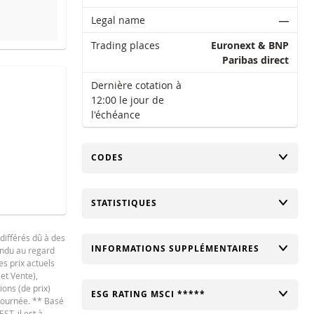
Legal name
―
Trading places
Euronext & BNP
it a été atteinte.
Paribas direct
Dernière cotation à
12:00 le jour de
l'échéance
CHANGER
CODES
CHANGER
STATISTIQUES
différés dû à des
CHANGER
INFORMATIONS SUPPLÉMENTAIRES
tendu au regard
es prix actuels
 et Vente),
ions (de prix)
CHANGER
ESG RATING MSCI *****
 journée. ** Basé
ST, il est à