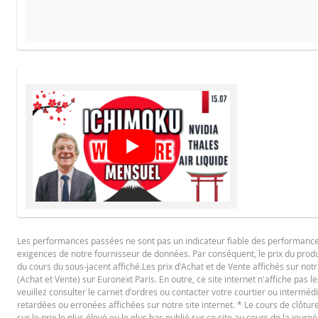
Le
PROSPECTUS DE BASE
Français (France)
PD
FINAL TERMS
Français (France)
PD
Les performances passées ne sont pas un indicateur fiable des performances f
CONDITIONS DÉFINITIVES RÉSUMÉ
exigences de notre fournisseur de données. Par conséquent, le prix du produi
du cours du sous-jacent affiché.Les prix d'Achat et de Vente affichés sur notr
(Achat et Vente) sur Euronext Paris. En outre, ce site internet n'affiche pas l
Français (France)
veuillez consulter le carnet d'ordres ou contacter votre courtier ou interméd
PD
retardées ou erronées affichées sur notre site internet. * Le cours de clôt
sur le prix le plus élevé ou le plus bas publié sur ce site au cours de la journé