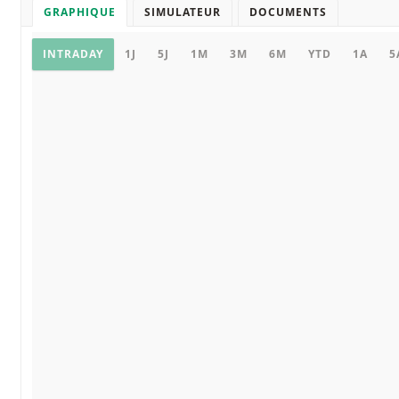
GRAPHIQUE
SIMULATEUR
DOCUMENTS
Graphique
INTRADAY
1J
5J
1M
3M
6M
YTD
1A
5