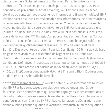
des prix actuels (Achat et Vente) sur Euronext Paris. En outre, ce site
pendant la vie du produit
internet n'affiche pas les prix proposés par d'autres contreparties. Pour
connaître les prix actuels (Achat et Vente), veuillez consulter le carnet
Prix du
Français (France)
PDF
-
-
d'ordres ou contacter votre courtier ou intermédiaire financier habituel. BNP
produit
Paribas n'est en aucun cas responsable des informations (de prix) retardées
ou erronées affichées sur notre site internet. * Le cours de clôture est la
La Borne Basse n'a jamais été
moyenne des derniers cours Achat/Vente de BNP Paribas au cours d'une
atteinte pendant la vie du
CONDITIONS DÉFINITIVES RÉSUMÉ
journée. ** Basé sur le prix le plus élevé ou le plus bas publié sur ce site au
produit
cours de la journée. *** Il s'agit d'un pourcentage annuel. Pour les Turbos
Infinis et Turbos Infinis BEST, il est à ramener sur une base journalière et
Prix du
-
-
vient impacter quotidiennement le niveau du Prix d'Exercice et de la
Français (France)
PDF
produit
Barrière Désactivante du produit. Pour les Certificats 100 %, il s’agit de frais
de gestion révisables à la discrétion de l’Agent de Calcul. Pour plus
d'informations, veuillez consulter la documentation des produits (brochure,
Conditions Définitives, Prospectus de Base) ou contactez-nous au 0 800 235
KEY INFORMATION DOCUMENTS
BNP Paribas n’agit pas en tant que conseiller juridique ou fiscal, comptable 
000. Le "% jour" affiché est calculé de la façon suivante : [(Bid(t)/Bid(t-1)) - 1]
conseiller en investissement et n’a aucune obligation de fiduciaire à votre é
x 100, où Bid(t) correspond au prix d'Achat à l'instant t, Bid(t-1) correspond
en ce qui concerne le calculateur et / ou en relation avec des transactions su
au dernier prix d'Achat affiché la veille.
des produits émis par BNP Paribas ou d’autres transactions connexes. Vous
Key Information Document (FR)
PDF
pouvez pas compter sur BNP Paribas pour des conseils en investissement o
*****
Avertissement de MSCI
: Veuillez noter que les informations fournies
des recommandations de quelque nature que ce soit. Bien que les prix indiq
par BNP Paribas sont basées sur des données obtenues auprès de
soient basés sur des informations jugées fiables, leur exactitude ou leur
fournisseurs de données tiers qui peuvent s’appuyer sur des estimations et
exhaustivité n'est pas garantie. BNP Paribas n'offre aucune garantie en ce q
des informations publiées susceptibles d’être modifiées. Les informations
QUOTES
concerne les informations fournies par la calculatrice et décline toute
sont fournies « en l’état » et BNP Paribas ne fait aucune déclaration et ne
responsabilité pour tout dommage direct, indirect, spécial, accessoire,
donne aucune garantie quant à l’exactitude, l’exhaustivité ou l’adéquation à
immatériel ou consécutif (y compris le manque à gagner) résultant de quel