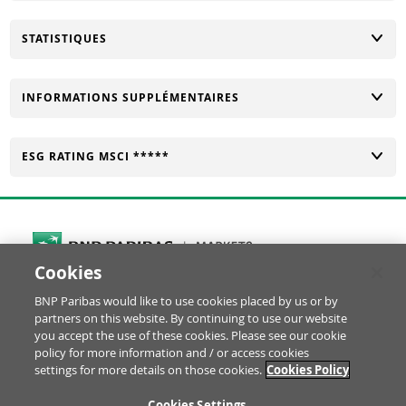
CHANGER
STATISTIQUES
CHANGER
INFORMATIONS SUPPLÉMENTAIRES
CHANGER
ESG RATING MSCI *****
Cookies
Cookies Settings
BNP Paribas would like to use cookies placed by us or by
© BNP Paribas Produits de Bourse 2026
partners on this website. By continuing to use our website
Réclamation
Glossaire
Mentions Légales
you accept the use of these cookies. Please see our cookie
Informations financières
Politique Cookies
policy for more information and / or access cookies
settings for more details on those cookies.
Cookies Policy
Notice Protection des Données
Disclaimer YouTube
RE
Cookies Settings