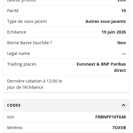
Parité
10
Type de sous-jacent
Autres sous-jacents
Echéance
19 juin 2026
Borne Basse touchée ?
Non
Legal name
―
Trading places
Euronext & BNP Paribas
direct
Dernière cotation à 12:00 le
jour de l'échéance
CHANGER
CODES
Isin
FRBNPP10T648
Mnémo
7OXVB