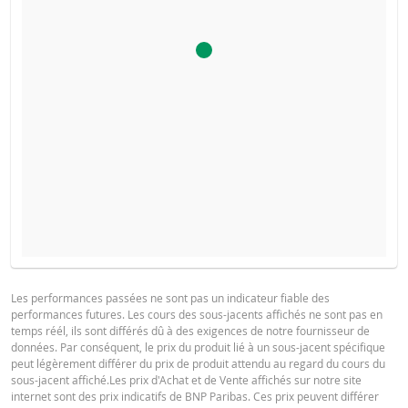
COURS DU SOUS-JACENT ATTENDU À L'ÉCHÉANCE
PROSPECTUS DE BASE
Les performances passées ne sont pas un indicateur fiable des
performances futures. Les cours des sous-jacents affichés ne sont pas en
Français (France)
PDF
temps réél, ils sont différés dû à des exigences de notre fournisseur de
données. Par conséquent, le prix du produit lié à un sous-jacent spécifique
SITUATION
NOUVELLE
DIFFÉREN
peut légèrement différer du prix de produit attendu au regard du cours du
ACTUELLE
SITUATION
sous-jacent affiché.Les prix d'Achat et de Vente affichés sur notre site
FINAL TERMS
internet sont des prix indicatifs de BNP Paribas. Ces prix peuvent différer
La Borne Basse a été atteinte