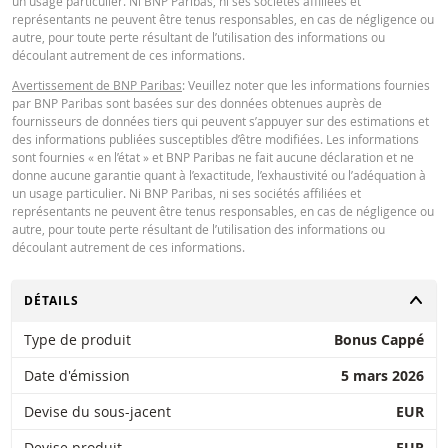
un usage particulier. Ni BNP Paribas, ni ses sociétés affiliées et
manière que ce soit de l'utilisation de la calculatrice par vous. ou vos conseil
Latest Product Quotes
CSV
représentants ne peuvent être tenus responsables, en cas de négligence ou
ou les informations contenues dans ce document. Les données de taux de
autre, pour toute perte résultant de l’utilisation des informations ou
change saisies proviennent de BNP Paribas et s’appliquent strictement à la 
découlant autrement de ces informations.
indiquée. Les taux indiqués par la calculatrice sont indicatifs et destinés à de
Avertissement de BNP Paribas
: Veuillez noter que les informations fournies
fins d’information uniquement. L'information sur les prix ne constitue pas un
par BNP Paribas sont basées sur des données obtenues auprès de
invitation ou une offre d'achat ou de vente de titres ou d'autres instruments
fournisseurs de données tiers qui peuvent s’appuyer sur des estimations et
financiers. Les informations sont exclusivement destinées à être utilisées pa
des informations publiées susceptibles d’être modifiées. Les informations
destinataires prévus. Il est interdit de reproduire, distribuer ou copier ces
sont fournies « en l’état » et BNP Paribas ne fait aucune déclaration et ne
informations, en tout ou en partie, à quelque fin que ce soit sans l'autorisati
donne aucune garantie quant à l’exactitude, l’exhaustivité ou l’adéquation à
expresse et préalable de BNP Paribas. De plus amples informations sont
un usage particulier. Ni BNP Paribas, ni ses sociétés affiliées et
disponibles sur demande auprès de BNP Paribas.
représentants ne peuvent être tenus responsables, en cas de négligence ou
autre, pour toute perte résultant de l’utilisation des informations ou
découlant autrement de ces informations.
CHANGER
DÉTAILS
Type de produit
Bonus Cappé
Date d'émission
5 mars 2026
Devise du sous-jacent
EUR
Devise produit
EUR