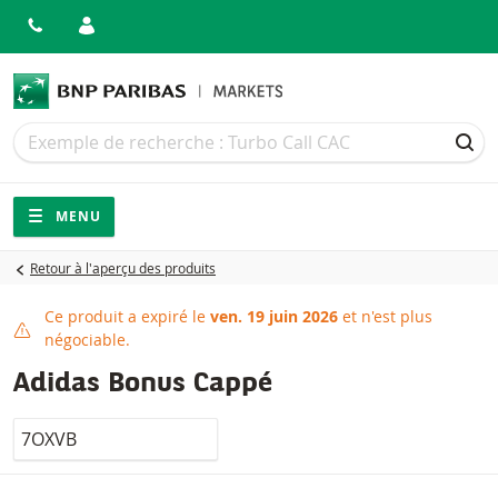
Recherche
Recherche
REC
Navigation
Navigation sur le site
MENU
Retour à l'aperçu des produits
Ce produit a expiré le
ven. 19 juin 2026
et n'est plus
Ce produit a expiré
négociable.
Adidas Bonus Cappé
LocalCode