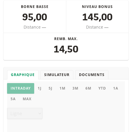
BORNE BASSE
NIVEAU BONUS
95,00
145,00
Distance
―
Distance
―
REMB. MAX.
14,50
GRAPHIQUE
SIMULATEUR
DOCUMENTS
Graphique
INTRADAY
1J
5J
1M
3M
6M
YTD
1A
5A
MAX
Type de graphique