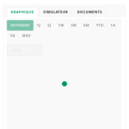
GRAPHIQUE
SIMULATEUR
DOCUMENTS
Graphique
INTRADAY
1J
5J
1M
3M
6M
YTD
1A
5A
MAX
Type de graphique