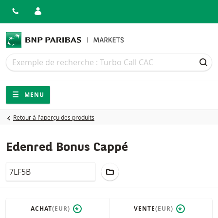
Recherche
Recherche
REC
Navigation
Navigation sur le site
MENU
Retour à l'aperçu des produits
Edenred Bonus Cappé
LocalCode
AJOUTER AU PORTEFEUILLE
ACHAT
(EUR)
VENTE
(EUR)
*
*