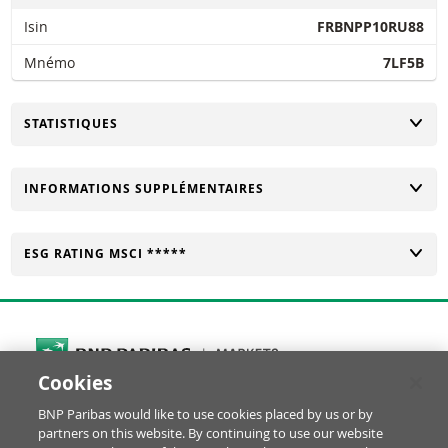
Isin
FRBNPP10RU88
Mnémo
7LF5B
CHANGER
STATISTIQUES
CHANGER
INFORMATIONS SUPPLÉMENTAIRES
CHANGER
ESG RATING MSCI *****
Cookies
Cookies Settings
BNP Paribas would like to use cookies placed by us or by
© BNP Paribas Produits de Bourse 2026
partners on this website. By continuing to use our website
Réclamation
Glossaire
Mentions Légales