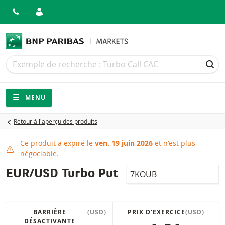
Recherche
Recherche
REC
Navigation
Navigation sur le site
MENU
Retour à l'aperçu des produits
Ce produit a expiré le
ven. 19 juin 2026
et n'est plus
Ce produit a expiré
négociable.
LocalCode
EUR/USD Turbo Put
BARRIÈRE
(USD)
PRIX D'EXERCICE
(USD)
DÉSACTIVANTE