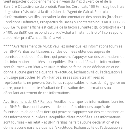
vient impacter quotidiennement le niveau du Prix d'Exercice et de la
Barrière Désactivante du produit. Pour les Certificats 100 %, il s’agit de frais
de gestion révisables à la discrétion de l’Agent de Calcul. Pour plus
d'informations, veuillez consulter la documentation des produits (brochure,
Conditions Définitives, Prospectus de Base) ou contactez-nous au 0 800 235
000. Le "% jour" affiché est calculé de la façon suivante : [(Bid(t)/Bid(t-1)) - 1]
x 100, où Bid(t) correspond au prix d'Achat à l'instant t, Bid(t-1) correspond
au dernier prix d'Achat affiché la veille.
*****
Avertissement de MSCI
: Veuillez noter que les informations fournies
par BNP Paribas sont basées sur des données obtenues auprès de
fournisseurs de données tiers qui peuvent s’appuyer sur des estimations et
des informations publiées susceptibles d’être modifiées. Les informations
sont fournies « en l’état » et BNP Paribas ne fait aucune déclaration et ne
donne aucune garantie quant à l’exactitude, l’exhaustivité ou l’adéquation à
un usage particulier. Ni BNP Paribas, ni ses sociétés affiliées et
représentants ne peuvent être tenus responsables, en cas de négligence ou
autre, pour toute perte résultant de l’utilisation des informations ou
découlant autrement de ces informations.
Avertissement de BNP Paribas
: Veuillez noter que les informations fournies
par BNP Paribas sont basées sur des données obtenues auprès de
fournisseurs de données tiers qui peuvent s’appuyer sur des estimations et
des informations publiées susceptibles d’être modifiées. Les informations
sont fournies « en l’état » et BNP Paribas ne fait aucune déclaration et ne
donne aucune garantie quant à l’exactitude, l’exhaustivité ou l’adéquation à