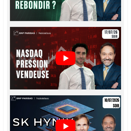
Français (France)
PDF
CONDITIONS DÉFINITIVES RÉSUMÉ
Français (France)
PDF
KEY INFORMATION DOCUMENTS
Key Information Document (FR)
PDF
QUOTES
Latest Product Quotes
CSV