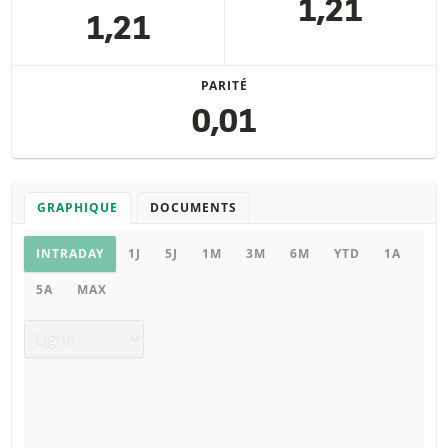
1,21
1,21
PARITÉ
0,01
GRAPHIQUE
DOCUMENTS
Graphique
INTRADAY
1J
5J
1M
3M
6M
YTD
1A
5A
MAX
Type de graphique