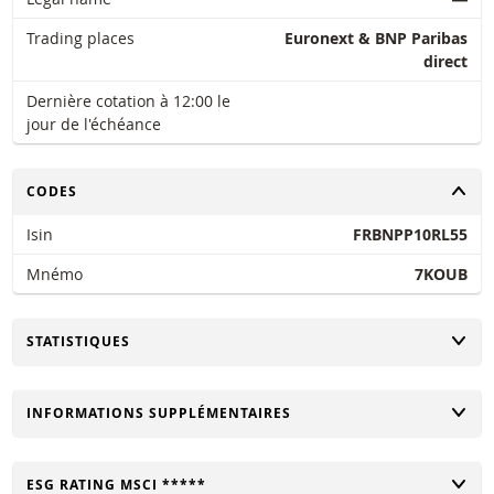
Trading places
Euronext & BNP Paribas
direct
Dernière cotation à 12:00 le
jour de l'échéance
CHANGER
CODES
Isin
FRBNPP10RL55
Mnémo
7KOUB
CHANGER
STATISTIQUES
CHANGER
INFORMATIONS SUPPLÉMENTAIRES
CHANGER
ESG RATING MSCI *****