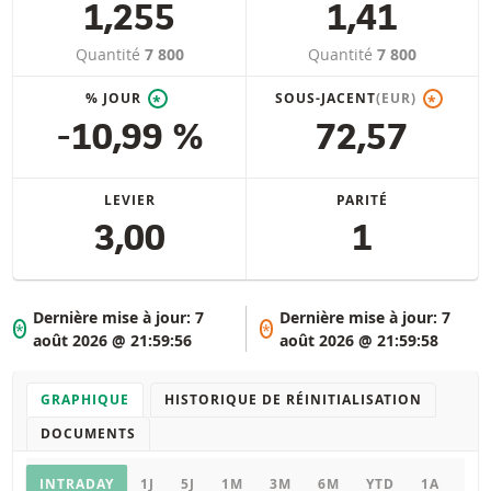
1,255
1,41
Quantité
7 800
Quantité
7 800
% JOUR
SOUS-JACENT
(EUR)
*
*
-10,99 %
72,57
LEVIER
PARITÉ
3,00
1
Dernière mise à jour:
7
Dernière mise à jour:
7
*
*
août 2026 @ 21:59:56
août 2026 @ 21:59:58
GRAPHIQUE
HISTORIQUE DE RÉINITIALISATION
DOCUMENTS
Graphique
INTRADAY
1J
5J
1M
3M
6M
YTD
1A