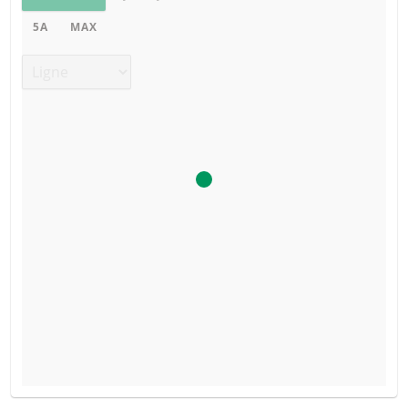
5A
MAX
Type de graphique
FINAL TERMS
TYPE DE
PRIX DU
SEUIL DE
DATE