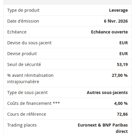
28 juil.
journalière
1,3
53,597
2026 17:50
Type de produit
Leverage
27 juil.
Date d'émission
6 févr. 2026
journalière
1,19
51,918
2026 18:35
Echéance
Echéance ouverte
27 juil.
journalière
1,19
51,918
2026 17:50
Devise du sous-jacent
EUR
Devise produit
EUR
DOWNLOAD
Seuil de sécurité
53,19
% avant réinitialisation
27,00 %
Historique de réinitialisation
xlsx
intrajournalière
Type de sous-jacent
Autres sous-jacents
Coûts de financement ***
4,00 %
Cours de référence
72,86
Trading places
Euronext & BNP Paribas
direct