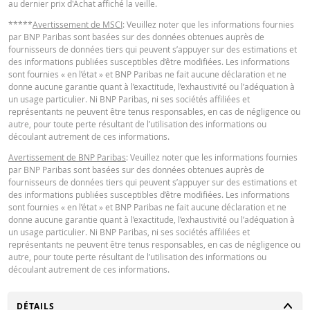
au dernier prix d'Achat affiché la veille.
Latest Product Quotes
CSV
3 août
journalière
1,3
53,64
*****
Avertissement de MSCI
: Veuillez noter que les informations fournies
2026 18:35
par BNP Paribas sont basées sur des données obtenues auprès de
fournisseurs de données tiers qui peuvent s’appuyer sur des estimations et
31 juil.
journalière
1,39
54,896
des informations publiées susceptibles d’être modifiées. Les informations
2026 18:37
sont fournies « en l’état » et BNP Paribas ne fait aucune déclaration et ne
donne aucune garantie quant à l’exactitude, l’exhaustivité ou l’adéquation à
31 juil.
Restrike history
xlsx
journalière
1,39
54,896
un usage particulier. Ni BNP Paribas, ni ses sociétés affiliées et
2026 17:51
représentants ne peuvent être tenus responsables, en cas de négligence ou
autre, pour toute perte résultant de l’utilisation des informations ou
30 juil.
journalière
1,32
53,845
découlant autrement de ces informations.
2026 18:35
Avertissement de BNP Paribas
: Veuillez noter que les informations fournies
30 juil.
par BNP Paribas sont basées sur des données obtenues auprès de
journalière
1,32
53,845
2026 17:51
fournisseurs de données tiers qui peuvent s’appuyer sur des estimations et
des informations publiées susceptibles d’être modifiées. Les informations
29 juil.
sont fournies « en l’état » et BNP Paribas ne fait aucune déclaration et ne
journalière
1,33
53,947
2026 18:35
donne aucune garantie quant à l’exactitude, l’exhaustivité ou l’adéquation à
un usage particulier. Ni BNP Paribas, ni ses sociétés affiliées et
29 juil.
représentants ne peuvent être tenus responsables, en cas de négligence ou
journalière
1,33
53,947
2026 17:51
autre, pour toute perte résultant de l’utilisation des informations ou
découlant autrement de ces informations.
28 juil.
journalière
1,3
53,597
2026 18:37
CHANGER
DÉTAILS