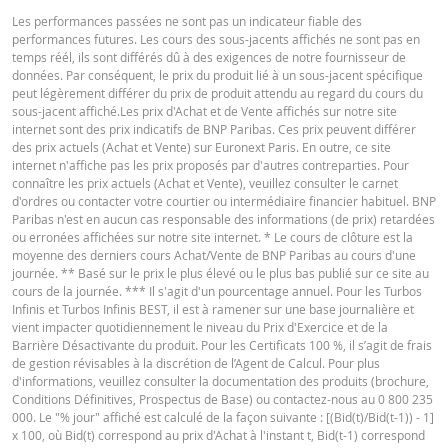
RÉINITIALISATION
PRODUIT
SÉCURITÉ
Les performances passées ne sont pas un indicateur fiable des
performances futures. Les cours des sous-jacents affichés ne sont pas en
7 août
journalière
1,26
53,188
Français (France)
PDF
temps réél, ils sont différés dû à des exigences de notre fournisseur de
2026 18:36
données. Par conséquent, le prix du produit lié à un sous-jacent spécifique
peut légèrement différer du prix de produit attendu au regard du cours du
7 août
journalière
1,26
53,188
sous-jacent affiché.Les prix d'Achat et de Vente affichés sur notre site
2026 17:51
CONDITIONS DÉFINITIVES RÉSUMÉ
internet sont des prix indicatifs de BNP Paribas. Ces prix peuvent différer
des prix actuels (Achat et Vente) sur Euronext Paris. En outre, ce site
6 août
journalière
1,29
53,611
internet n'affiche pas les prix proposés par d'autres contreparties. Pour
2026 18:35
connaître les prix actuels (Achat et Vente), veuillez consulter le carnet
Français (France)
PDF
d'ordres ou contacter votre courtier ou intermédiaire financier habituel. BNP
6 août
journalière
1,29
53,611
Paribas n'est en aucun cas responsable des informations (de prix) retardées
2026 17:52
ou erronées affichées sur notre site internet. * Le cours de clôture est la
moyenne des derniers cours Achat/Vente de BNP Paribas au cours d'une
5 août
KEY INFORMATION DOCUMENTS
journalière
1,32
53,976
journée. ** Basé sur le prix le plus élevé ou le plus bas publié sur ce site au
2026 18:35
cours de la journée. *** Il s'agit d'un pourcentage annuel. Pour les Turbos
Infinis et Turbos Infinis BEST, il est à ramener sur une base journalière et
5 août
journalière
1,32
53,976
vient impacter quotidiennement le niveau du Prix d'Exercice et de la
Key Information Document (FR)
PDF
2026 17:51
Barrière Désactivante du produit. Pour les Certificats 100 %, il s’agit de frais
de gestion révisables à la discrétion de l’Agent de Calcul. Pour plus
4 août
journalière
1,28
53,436
d'informations, veuillez consulter la documentation des produits (brochure,
2026 18:36
Conditions Définitives, Prospectus de Base) ou contactez-nous au 0 800 235
QUOTES
000. Le "% jour" affiché est calculé de la façon suivante : [(Bid(t)/Bid(t-1)) - 1]
4 août
journalière
1,28
53,436
x 100, où Bid(t) correspond au prix d'Achat à l'instant t, Bid(t-1) correspond
2026 17:51