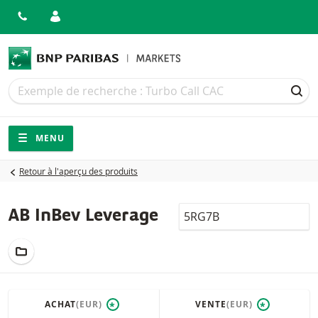
Recherche
Recherche
REC
Navigation
Navigation sur le site
MENU
Retour à l'aperçu des produits
LocalCode
AB InBev Leverage
AJOUTER AU PORTEFEUILLE
ACHAT
(EUR)
VENTE
(EUR)
*
*