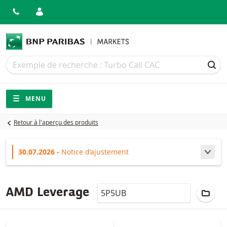
Recherche
Recherche
REC
Navigation
Navigation sur le site
MENU
Retour à l'aperçu des produits
30.07.2026 -
Notice d’ajustement
Chang
LocalCode
AJOU
AMD Leverage