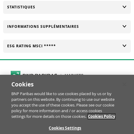
CHANGER
STATISTIQUES
CHANGER
INFORMATIONS SUPPLÉMENTAIRES
CHANGER
ESG RATING MSCI *****
Cookies
Cookies Settings
BNP Paribas would like to use cookies placed by us or by
© BNP Paribas Produits de Bourse 2026
partners on this website. By continuing to use our website
Réclamation
Glossaire
Mentions Légales
you accept the use of these cookies. Please see our cookie
Informations financières
Politique Cookies
policy for more information and / or access cookies
settings for more details on those cookies.
Cookies Policy
Notice Protection des Données
Disclaimer YouTube
RE
Cookies Settings