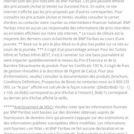
internet sont des prix indicatifs de BNP Paribas. Ces prix peuvent différer
journalière
0
393,047
2026 22:16
des prix actuels (Achat et Vente) sur Euronext Paris. En outre, ce site
internet n'affiche pas les prix proposés par d'autres contreparties. Pour
Latest Product Quotes
CSV
28 juil.
connaître les prix actuels (Achat et Vente), veuillez consulter le carnet
journalière
0
415,977
2026 22:18
d'ordres ou contacter votre courtier ou intermédiaire financier habituel. BNP
Paribas n'est en aucun cas responsable des informations (de prix) retardées
28 juil.
ou erronées affichées sur notre site internet. * Le cours de clôture est la
Intraday
0
414,384
2026 15:46
moyenne des derniers cours Achat/Vente de BNP Paribas au cours d'une
journée. ** Basé sur le prix le plus élevé ou le plus bas publié sur ce site au
27 juil.
cours de la journée. *** Il s'agit d'un pourcentage annuel. Pour les Turbos
Restrike history
xlsx
journalière
0
452,879
2026 22:16
Infinis et Turbos Infinis BEST, il est à ramener sur une base journalière et
vient impacter quotidiennement le niveau du Prix d'Exercice et de la
27 juil.
Barrière Désactivante du produit. Pour les Certificats 100 %, il s’agit de frais
Intraday
0
436,99
2026 16:41
de gestion révisables à la discrétion de l’Agent de Calcul. Pour plus
d'informations, veuillez consulter la documentation des produits (brochure,
Conditions Définitives, Prospectus de Base) ou contactez-nous au 0 800 235
000. Le "% jour" affiché est calculé de la façon suivante : [(Bid(t)/Bid(t-1)) - 1]
DOWNLOAD
x 100, où Bid(t) correspond au prix d'Achat à l'instant t, Bid(t-1) correspond
au dernier prix d'Achat affiché la veille.
Historique de réinitialisation
xlsx
*****
Avertissement de MSCI
: Veuillez noter que les informations fournies
par BNP Paribas sont basées sur des données obtenues auprès de
fournisseurs de données tiers qui peuvent s’appuyer sur des estimations et
des informations publiées susceptibles d’être modifiées. Les informations
sont fournies « en l’état » et BNP Paribas ne fait aucune déclaration et ne
donne aucune garantie quant à l’exactitude, l’exhaustivité ou l’adéquation à