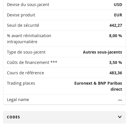
Devise du sous-jacent
USD
Devise produit
EUR
Seuil de sécurité
442,27
% avant réinitialisation
8,00 %
intrajournalière
Type de sous-jacent
Autres sous-jacents
Coûts de financement ***
3,50 %
Cours de référence
483,36
Trading places
Euronext & BNP Paribas
direct
Legal name
―
CHANGER
CODES