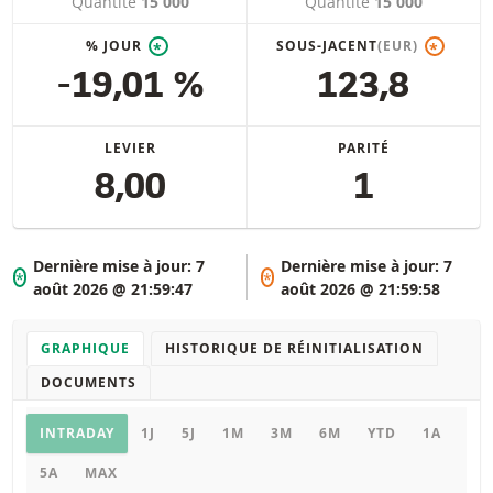
Quantité
15 000
Quantité
15 000
% JOUR
SOUS-JACENT
(EUR)
*
*
-19,01 %
123,8
LEVIER
PARITÉ
8,00
1
Dernière mise à jour:
7
Dernière mise à jour:
7
*
*
août 2026 @ 21:59:47
août 2026 @ 21:59:58
GRAPHIQUE
HISTORIQUE DE RÉINITIALISATION
DOCUMENTS
Graphique
INTRADAY
1J
5J
1M
3M
6M
YTD
1A
5A
MAX