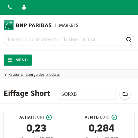
Recherche
Recherche
REC
Navigation
Navigation sur le site
MENU
Retour à l'aperçu des produits
LocalCode
AJOU
Eiffage Short
ACHAT
(EUR)
VENTE
(EUR)
*
*
0,23
0,284