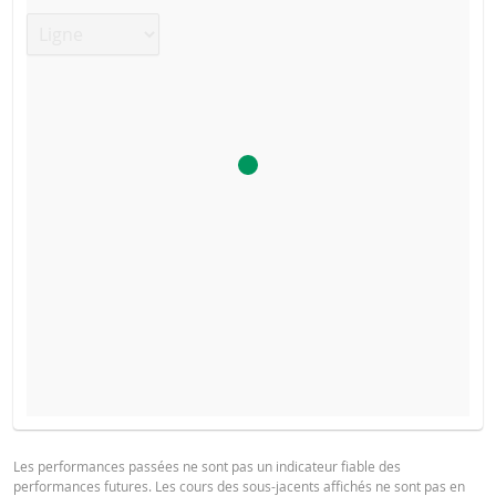
Type de graphique
FINAL TERMS
TYPE DE
PRIX DU
SEUIL DE
DATE
RÉINITIALISATION
PRODUIT
SÉCURITÉ
Les performances passées ne sont pas un indicateur fiable des
performances futures. Les cours des sous-jacents affichés ne sont pas en
7 août