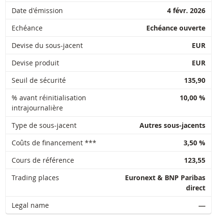
27 juil.
Date d'émission
4 févr. 2026
journalière
0,31
133,375
2026 18:35
Echéance
Echéance ouverte
27 juil.
journalière
0,31
133,375
2026 17:50
Devise du sous-jacent
EUR
Devise produit
EUR
DOWNLOAD
Seuil de sécurité
135,90
% avant réinitialisation
10,00 %
Historique de réinitialisation
xlsx
intrajournalière
Type de sous-jacent
Autres sous-jacents
Coûts de financement ***
3,50 %
Cours de référence
123,55
Trading places
Euronext & BNP Paribas
direct
Legal name
―