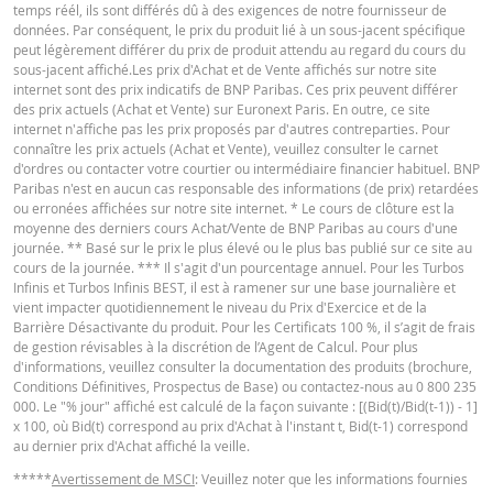
journalière
0,24
135,905
Français (France)
PDF
temps réél, ils sont différés dû à des exigences de notre fournisseur de
2026 18:36
données. Par conséquent, le prix du produit lié à un sous-jacent spécifique
peut légèrement différer du prix de produit attendu au regard du cours du
7 août
journalière
0,24
135,905
sous-jacent affiché.Les prix d'Achat et de Vente affichés sur notre site
2026 17:51
CONDITIONS DÉFINITIVES RÉSUMÉ
internet sont des prix indicatifs de BNP Paribas. Ces prix peuvent différer
des prix actuels (Achat et Vente) sur Euronext Paris. En outre, ce site
6 août
journalière
0,22
137,775
internet n'affiche pas les prix proposés par d'autres contreparties. Pour
2026 18:35
connaître les prix actuels (Achat et Vente), veuillez consulter le carnet
Français (France)
PDF
d'ordres ou contacter votre courtier ou intermédiaire financier habituel. BNP
6 août
journalière
0,22
137,775
Paribas n'est en aucun cas responsable des informations (de prix) retardées
2026 17:52
ou erronées affichées sur notre site internet. * Le cours de clôture est la
moyenne des derniers cours Achat/Vente de BNP Paribas au cours d'une
5 août
KEY INFORMATION DOCUMENTS
journalière
0,23
137,06
journée. ** Basé sur le prix le plus élevé ou le plus bas publié sur ce site au
2026 18:35
cours de la journée. *** Il s'agit d'un pourcentage annuel. Pour les Turbos
Infinis et Turbos Infinis BEST, il est à ramener sur une base journalière et
5 août
journalière
0,23
137,06
vient impacter quotidiennement le niveau du Prix d'Exercice et de la
Key Information Document (FR)
PDF
2026 17:51
Barrière Désactivante du produit. Pour les Certificats 100 %, il s’agit de frais
de gestion révisables à la discrétion de l’Agent de Calcul. Pour plus
4 août
journalière
0,21
138,16
d'informations, veuillez consulter la documentation des produits (brochure,
2026 18:36
Conditions Définitives, Prospectus de Base) ou contactez-nous au 0 800 235
QUOTES
000. Le "% jour" affiché est calculé de la façon suivante : [(Bid(t)/Bid(t-1)) - 1]
4 août
journalière
0,21
138,16
x 100, où Bid(t) correspond au prix d'Achat à l'instant t, Bid(t-1) correspond
2026 17:51
au dernier prix d'Achat affiché la veille.
Latest Product Quotes
CSV
3 août
journalière
0,22
137,445
*****
Avertissement de MSCI
: Veuillez noter que les informations fournies
2026 18:35