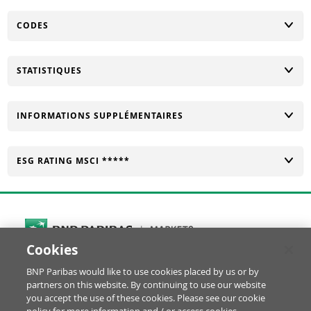
CHANGER
CODES
CHANGER
STATISTIQUES
CHANGER
INFORMATIONS SUPPLÉMENTAIRES
CHANGER
ESG RATING MSCI *****
Cookies
Cookies Settings
BNP Paribas would like to use cookies placed by us or by
© BNP Paribas Produits de Bourse 2026
partners on this website. By continuing to use our website
Réclamation
Glossaire
Mentions Légales
you accept the use of these cookies. Please see our cookie
Informations financières
Politique Cookies