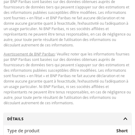
par BNP Paribas sont basées sur des données obtenues auprès de
fournisseurs de données tiers qui peuvent s’appuyer sur des estimations et
31 juil.
journalière
0,25
135,575
des informations publiées susceptibles d’être modifiées. Les informations
2026 18:37
sont fournies « en l’état » et BNP Paribas ne fait aucune déclaration et ne
donne aucune garantie quant à l’exactitude, l’exhaustivité ou l’adéquation à
31 juil.
Restrike history
xlsx
journalière
0,25
135,575
un usage particulier. Ni BNP Paribas, ni ses sociétés affiliées et
2026 17:51
représentants ne peuvent être tenus responsables, en cas de négligence ou
autre, pour toute perte résultant de l’utilisation des informations ou
30 juil.
journalière
0,24
135,85
découlant autrement de ces informations.
2026 18:35
Avertissement de BNP Paribas
: Veuillez noter que les informations fournies
30 juil.
par BNP Paribas sont basées sur des données obtenues auprès de
journalière
0,24
135,85
2026 17:51
fournisseurs de données tiers qui peuvent s’appuyer sur des estimations et
des informations publiées susceptibles d’être modifiées. Les informations
29 juil.
sont fournies « en l’état » et BNP Paribas ne fait aucune déclaration et ne
journalière
0,35
131,01
2026 18:35
donne aucune garantie quant à l’exactitude, l’exhaustivité ou l’adéquation à
un usage particulier. Ni BNP Paribas, ni ses sociétés affiliées et
29 juil.
représentants ne peuvent être tenus responsables, en cas de négligence ou
journalière
0,35
131,01
2026 17:51
autre, pour toute perte résultant de l’utilisation des informations ou
découlant autrement de ces informations.
28 juil.
journalière
0,3
133,87
2026 18:37
CHANGER
DÉTAILS
28 juil.
journalière
0,3
133,87
2026 17:50
Type de produit
Short