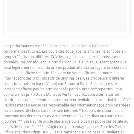
COURS DU SOUS-JACENT ATTENDU
QUANTITÉ
PROSPECTUS DE BASE
Les performances passées ne sont pas un indicateur fiable des
performances futures. Les cours des sous-jacents affichés ne sont pas en
Français (France)
PDF
temps réél, ils sont différés dû à des exigences de notre fournisseur de
PÉRIODE
données. Par conséquent, le prix du produit lié à un sous-jacent spécifique
peut légèrement différer du prix de produit attendu au regard du cours du
1 Jour
1 Semaine
1 An
sous-jacent affiché.Les prix d'Achat et de Vente affichés sur notre site
FINAL TERMS
internet sont des prix indicatifs de BNP Paribas. Ces prix peuvent différer
des prix actuels (Achat et Vente) sur Euronext Paris. En outre, ce site
internet n'affiche pas les prix proposés par d'autres contreparties. Pour
connaître les prix actuels (Achat et Vente), veuillez consulter le carnet
Français (France)
PDF
d'ordres ou contacter votre courtier ou intermédiaire financier habituel. BNP
SITUATION
NOUVELLE
Paribas n'est en aucun cas responsable des informations (de prix) retardées
DIFFÉREN
ACTUELLE
SITUATION
ou erronées affichées sur notre site internet. * Le cours de clôture est la
moyenne des derniers cours Achat/Vente de BNP Paribas au cours d'une
CONDITIONS DÉFINITIVES RÉSUMÉ
Cours de
journée. ** Basé sur le prix le plus élevé ou le plus bas publié sur ce site au
157,107
-
référence
cours de la journée. *** Il s'agit d'un pourcentage annuel. Pour les Turbos
Infinis et Turbos Infinis BEST, il est à ramener sur une base journalière et