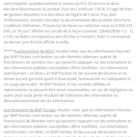
Niveau de
vient impacter quotidiennement le niveau du Prix d'Exercice et de la
Français (France)
105,7614
-
PDF
financement
Barrière Désactivante du produit. Pour les Certificats 100 %, il s’agit de frais
de gestion révisables à la discrétion de l’Agent de Calcul. Pour plus
Barrière
d'informations, veuillez consulter la documentation des produits (brochure,
105,7614
-
désactivante
Conditions Définitives, Prospectus de Base) ou contactez-nous au 0 800 235
KEY INFORMATION DOCUMENTS
000. Le "% jour" affiché est calculé de la façon suivante : [(Bid(t)/Bid(t-1)) - 1]
Prime de
x 100, où Bid(t) correspond au prix d'Achat à l'instant t, Bid(t-1) correspond
0,369
-
risque de gap
au dernier prix d'Achat affiché la veille.
Key Information Document (FR)
PDF
Levier
3,06
-
*****
Avertissement de MSCI
: Veuillez noter que les informations fournies
par BNP Paribas sont basées sur des données obtenues auprès de
Valeur du
fournisseurs de données tiers qui peuvent s’appuyer sur des estimations et
portefeuille
4,82
-
des informations publiées susceptibles d’être modifiées. Les informations
QUOTES
sont fournies « en l’état » et BNP Paribas ne fait aucune déclaration et ne
(EUR)
donne aucune garantie quant à l’exactitude, l’exhaustivité ou l’adéquation à
Turbos Infinis
un usage particulier. Ni BNP Paribas, ni ses sociétés affiliées et
4,82
-
Latest Product Quotes
CSV
représentants ne peuvent être tenus responsables, en cas de négligence ou
Best (EUR)
autre, pour toute perte résultant de l’utilisation des informations ou
découlant autrement de ces informations.
Avertissement de BNP Paribas
: Veuillez noter que les informations fournies
Les prix indiqués dans le simulateur sont indicatifs et ne reflètent pas les pri
par BNP Paribas sont basées sur des données obtenues auprès de
actuels ou futurs. Le simulateur suppose un pourcentage de coût de
fournisseurs de données tiers qui peuvent s’appuyer sur des estimations et
financement constant alors que ce pourcentage peut en fait changer de faç
des informations publiées susceptibles d’être modifiées. Les informations
continue. Les rendements des produits dont le sous-jacent est coté dans un
sont fournies « en l’état » et BNP Paribas ne fait aucune déclaration et ne
devise différente peuvent être influencés par les effets du taux change. Le