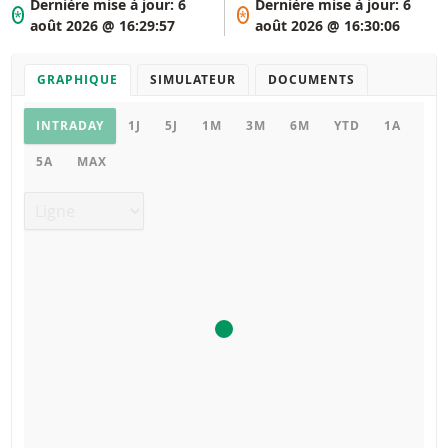
Dernière mise à jour:
6
Dernière mise à jour:
6
*
*
août 2026 @ 16:29:57
août 2026 @ 16:30:06
GRAPHIQUE
SIMULATEUR
DOCUMENTS
Graphique
INTRADAY
1J
5J
1M
3M
6M
YTD
1A
5A
MAX
Type de graphique