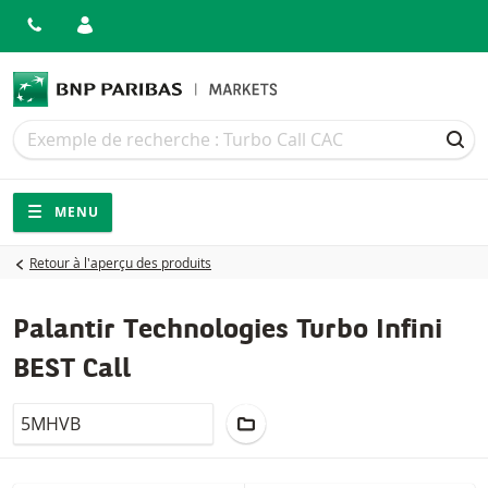
Recherche
Recherche
REC
Navigation
Navigation sur le site
MENU
Retour à l'aperçu des produits
Palantir Technologies Turbo Infini
BEST Call
LocalCode
AJOUTER AU PORTEFEUILLE