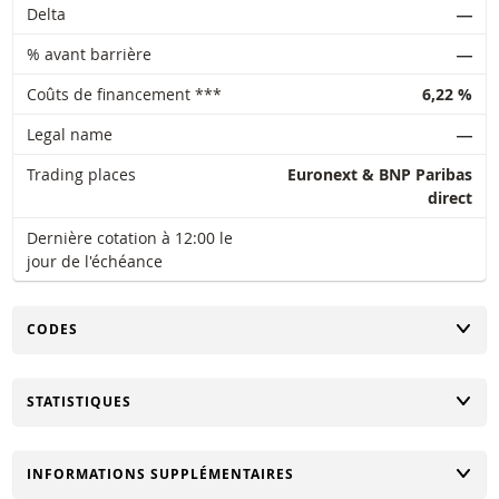
Delta
―
% avant barrière
―
Coûts de financement ***
6,22 %
Legal name
―
Trading places
Euronext & BNP Paribas
direct
Dernière cotation à 12:00 le
jour de l'échéance
CHANGER
CODES
CHANGER
STATISTIQUES
CHANGER
INFORMATIONS SUPPLÉMENTAIRES