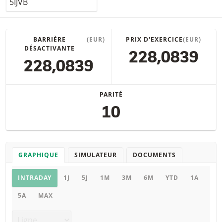
BARRIÈRE
(EUR)
PRIX D'EXERCICE
(EUR)
DÉSACTIVANTE
228,0839
228,0839
PARITÉ
10
GRAPHIQUE
SIMULATEUR
DOCUMENTS
Graphique
INTRADAY
1J
5J
1M
3M
6M
YTD
1A
5A
MAX
Type de graphique