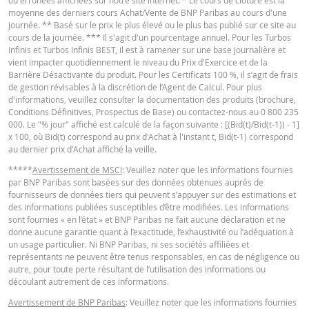
QUOTES
moyenne des derniers cours Achat/Vente de BNP Paribas au cours d'une
journée. ** Basé sur le prix le plus élevé ou le plus bas publié sur ce site au
cours de la journée. *** Il s'agit d'un pourcentage annuel. Pour les Turbos
Infinis et Turbos Infinis BEST, il est à ramener sur une base journalière et
Latest Product Quotes
CSV
vient impacter quotidiennement le niveau du Prix d'Exercice et de la
Barrière Désactivante du produit. Pour les Certificats 100 %, il s’agit de frais
de gestion révisables à la discrétion de l’Agent de Calcul. Pour plus
d'informations, veuillez consulter la documentation des produits (brochure,
Conditions Définitives, Prospectus de Base) ou contactez-nous au 0 800 235
000. Le "% jour" affiché est calculé de la façon suivante : [(Bid(t)/Bid(t-1)) - 1]
x 100, où Bid(t) correspond au prix d'Achat à l'instant t, Bid(t-1) correspond
au dernier prix d'Achat affiché la veille.
*****
Avertissement de MSCI
: Veuillez noter que les informations fournies
par BNP Paribas sont basées sur des données obtenues auprès de
fournisseurs de données tiers qui peuvent s’appuyer sur des estimations et
des informations publiées susceptibles d’être modifiées. Les informations
sont fournies « en l’état » et BNP Paribas ne fait aucune déclaration et ne
donne aucune garantie quant à l’exactitude, l’exhaustivité ou l’adéquation à
un usage particulier. Ni BNP Paribas, ni ses sociétés affiliées et
représentants ne peuvent être tenus responsables, en cas de négligence ou
autre, pour toute perte résultant de l’utilisation des informations ou
découlant autrement de ces informations.
Avertissement de BNP Paribas
: Veuillez noter que les informations fournies