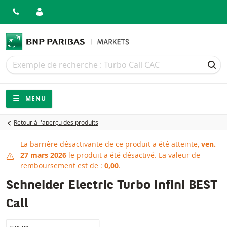
Recherche
Recherche
REC
Navigation
Navigation sur le site
MENU
Retour à l'aperçu des produits
La barrière désactivante de ce produit a été atteinte,
ven.
Barrière désactivante attein
27 mars 2026
le produit a été désactivé.
La valeur de
remboursement est de :
0,00
.
Schneider Electric Turbo Infini BEST
Call
LocalCode