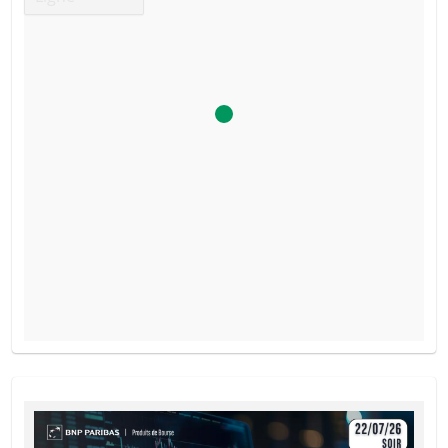
Le simulateur a été désactivé, car la barrière desactivante 
PROSPECTUS DE BASE
ce produit a été atteinte.
Français (France)
PDF