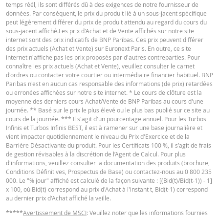
journalière
1,35
311,195
Français (France)
PDF
temps réél, ils sont différés dû à des exigences de notre fournisseur de
2026 22:25
données. Par conséquent, le prix du produit lié à un sous-jacent spécifique
peut légèrement différer du prix de produit attendu au regard du cours du
5 août
journalière
1,31
309,574
sous-jacent affiché.Les prix d'Achat et de Vente affichés sur notre site
2026 22:15
CONDITIONS DÉFINITIVES RÉSUMÉ
internet sont des prix indicatifs de BNP Paribas. Ces prix peuvent différer
des prix actuels (Achat et Vente) sur Euronext Paris. En outre, ce site
4 août
journalière
1,33
310,456
internet n'affiche pas les prix proposés par d'autres contreparties. Pour
2026 22:17
connaître les prix actuels (Achat et Vente), veuillez consulter le carnet
Français (France)
PDF
d'ordres ou contacter votre courtier ou intermédiaire financier habituel. BNP
3 août
journalière
1,27
307,163
Paribas n'est en aucun cas responsable des informations (de prix) retardées
2026 22:16
ou erronées affichées sur notre site internet. * Le cours de clôture est la
moyenne des derniers cours Achat/Vente de BNP Paribas au cours d'une
30 juil.
KEY INFORMATION DOCUMENTS
journalière
1,28
307,549
journée. ** Basé sur le prix le plus élevé ou le plus bas publié sur ce site au
2026 22:16
cours de la journée. *** Il s'agit d'un pourcentage annuel. Pour les Turbos
Infinis et Turbos Infinis BEST, il est à ramener sur une base journalière et
30 juil.
journalière
1,28
307,667
vient impacter quotidiennement le niveau du Prix d'Exercice et de la
Key Information Document (FR)
PDF
2026 22:16
Barrière Désactivante du produit. Pour les Certificats 100 %, il s’agit de frais
de gestion révisables à la discrétion de l’Agent de Calcul. Pour plus
29 juil.
journalière
1,33
309,733
d'informations, veuillez consulter la documentation des produits (brochure,
2026 22:16
Conditions Définitives, Prospectus de Base) ou contactez-nous au 0 800 235
QUOTES
000. Le "% jour" affiché est calculé de la façon suivante : [(Bid(t)/Bid(t-1)) - 1]
28 juil.
journalière
1,29
307,936
x 100, où Bid(t) correspond au prix d'Achat à l'instant t, Bid(t-1) correspond
2026 22:18
au dernier prix d'Achat affiché la veille.
Latest Product Quotes
CSV
27 juil.
journalière
1,23
304,525
*****
Avertissement de MSCI
: Veuillez noter que les informations fournies
2026 22:16