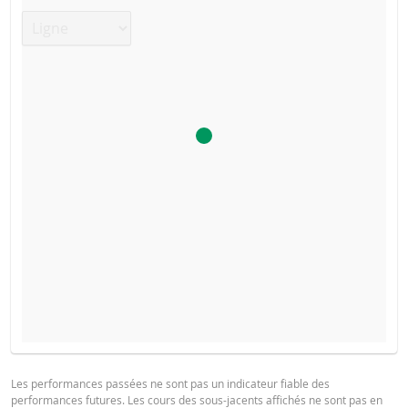
Type de graphique
FINAL TERMS
TYPE DE
PRIX DU
SEUIL DE
DATE
RÉINITIALISATION
PRODUIT
SÉCURITÉ
Les performances passées ne sont pas un indicateur fiable des
performances futures. Les cours des sous-jacents affichés ne sont pas en
6 août