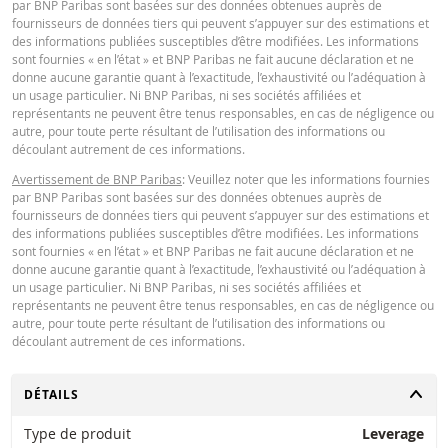
par BNP Paribas sont basées sur des données obtenues auprès de
fournisseurs de données tiers qui peuvent s’appuyer sur des estimations et
24 juil.
journalière
1,12
298,822
des informations publiées susceptibles d’être modifiées. Les informations
2026 22:18
sont fournies « en l’état » et BNP Paribas ne fait aucune déclaration et ne
donne aucune garantie quant à l’exactitude, l’exhaustivité ou l’adéquation à
Restrike history
xlsx
un usage particulier. Ni BNP Paribas, ni ses sociétés affiliées et
DOWNLOAD
représentants ne peuvent être tenus responsables, en cas de négligence ou
autre, pour toute perte résultant de l’utilisation des informations ou
découlant autrement de ces informations.
Historique de réinitialisation
xlsx
Avertissement de BNP Paribas
: Veuillez noter que les informations fournies
par BNP Paribas sont basées sur des données obtenues auprès de
fournisseurs de données tiers qui peuvent s’appuyer sur des estimations et
des informations publiées susceptibles d’être modifiées. Les informations
sont fournies « en l’état » et BNP Paribas ne fait aucune déclaration et ne
donne aucune garantie quant à l’exactitude, l’exhaustivité ou l’adéquation à
un usage particulier. Ni BNP Paribas, ni ses sociétés affiliées et
représentants ne peuvent être tenus responsables, en cas de négligence ou
autre, pour toute perte résultant de l’utilisation des informations ou
découlant autrement de ces informations.
CHANGER
DÉTAILS
Type de produit
Leverage