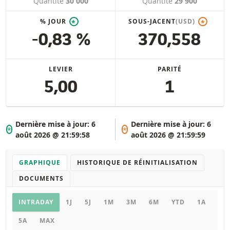
Quantité
30 000
Quantité
29 900
% JOUR
SOUS-JACENT
(USD)
*
*
-0,83 %
370,558
LEVIER
PARITÉ
5,00
1
Dernière mise à jour:
6
Dernière mise à jour:
6
*
*
août 2026 @ 21:59:58
août 2026 @ 21:59:59
GRAPHIQUE
HISTORIQUE DE RÉINITIALISATION
DOCUMENTS
Graphique
INTRADAY
1J
5J
1M
3M
6M
YTD
1A
5A
MAX