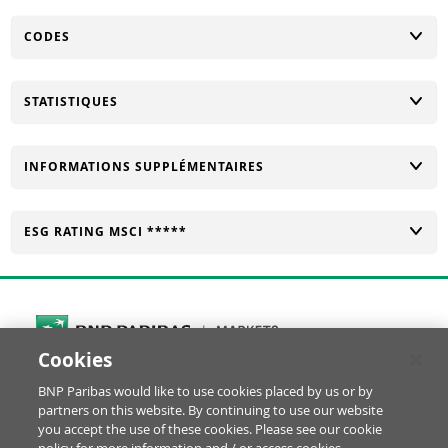
CHANGER
CODES
CHANGER
STATISTIQUES
CHANGER
INFORMATIONS SUPPLÉMENTAIRES
CHANGER
ESG RATING MSCI *****
Cookies
Cookies Settings
BNP Paribas would like to use cookies placed by us or by
© BNP Paribas Produits de Bourse 2026
partners on this website. By continuing to use our website
Réclamation
Glossaire
Mentions Légales
you accept the use of these cookies. Please see our cookie
Informations financières
Politique Cookies