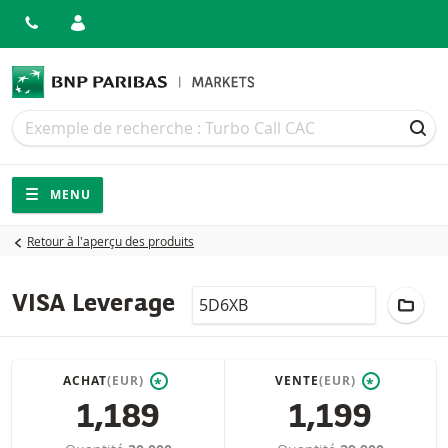
Recherche
Recherche
REC
Navigation
Navigation sur le site
MENU
Retour à l'aperçu des produits
LocalCode
AJOU
VISA Leverage
ACHAT
(EUR)
VENTE
(EUR)
*
*
1,189
1,199