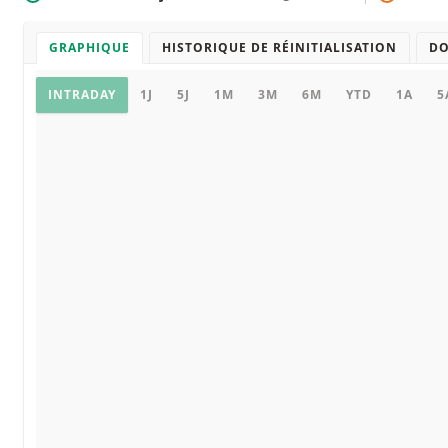
GRAPHIQUE
HISTORIQUE DE RÉINITIALISATION
D
Graphique
INTRADAY
1J
5J
1M
3M
6M
YTD
1A
5