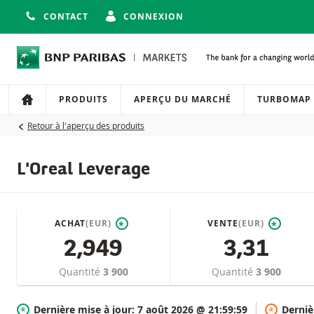
CONTACT
CONNEXION
Navigation
Navigation sur le site
PRODUITS
APERÇU DU MARCHÉ
TURBOMAP
Retour à l'aperçu des produits
L'Oreal Leverage
ACHAT
(EUR)
VENTE
(EUR)
*
*
2,949
3,31
Quantité
3 900
Quantité
3 900
Dernière mise à jour:
7 août 2026 @ 21:59:59
Derniè
*
*