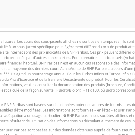
ION
PRIX DU PRODUIT
utures. Les cours des sous-jacents affichés ne sont pas en temps réél, ils sont 
2,89
t lié à un sous-jacent spécifique peut légèrement différer du prix de produit at
F
2,89
e site internet sont des prix indicatifs de BNP Paribas. Ces prix peuvent différer d
es prix proposés par d'autres contreparties. Pour connaître les prix actuels (Achat
3,07
iaire financier habituel. BNP Paribas n'est en aucun cas responsable des informat
ure est la moyenne des derniers cours Achat/Vente de BNP Paribas au cours d'une
3,07
e. *** Il s'agit d'un pourcentage annuel. Pour les Turbos Infinis et Turbos Infinis BE
du Prix d'Exercice et de la Barrière Désactivante du produit. Pour les Certificats 
3,01
 d'informations, veuillez consulter la documentation des produits (brochure, Condit
t calculé de la façon suivante : [(Bid(t)/Bid(t-1)) - 1] x 100, où Bid(t) correspond
3,01
F
2,97
s par BNP Paribas sont basées sur des données obtenues auprès de fournisseurs d
tibles d’être modifiées. Les informations sont fournies « en l’état » et BNP Pari
2,97
u l’adéquation à un usage particulier. Ni BNP Paribas, ni ses sociétés affiliées et
erte résultant de l’utilisation des informations ou découlant autrement de ces i
3,06
es par BNP Paribas sont basées sur des données obtenues auprès de fournisseurs 
2,96
F