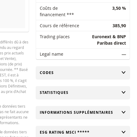
Coûts de
3,50 %
financement ***
Cours de référence
385,90
SEUIL DE SÉCURITÉ
COURS DE RÉFÉRE
Trading places
Euronext & BNP
différés dû à des
324,156
3
Paribas direct
tendu au regard
324,156
3
es prix actuels
Legal name
―
 et Vente),
327,936
3
ions (de prix)
 journée. ** Basé
CHANGER
CODES
327,936
3
ST, il est à
100 %, il s’agit
326,424
3
ions Définitives,
 au prix d'Achat
CHANGER
STATISTIQUES
326,424
3
325,5
3
e données tiers
bas ne fait aucune
CHANGER
INFORMATIONS SUPPLÉMENTAIRES
325,5
3
 représentants ne
nformations.
327,39
38
de données tiers
CHANGER
ESG RATING MSCI *****
325,038
38