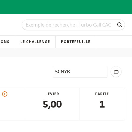
Recherche
Recherche
RECH
IONS
LE CHALLENGE
PORTEFEUILLE
LocalCode
AJOUT
)
LEVIER
PARITÉ
*
5,00
1