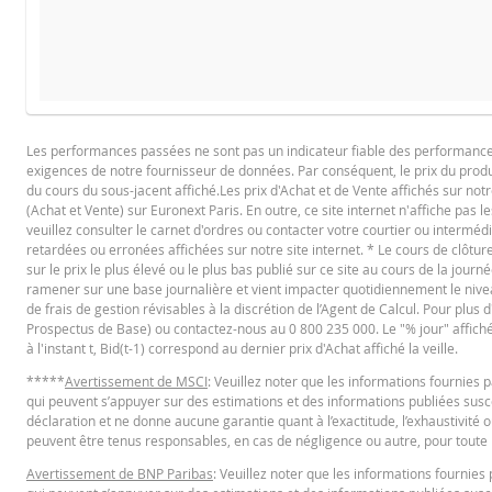
FINAL TERMS
DATE
TYPE DE RÉINITIALISAT
Les performances passées ne sont pas un indicateur fiable des performances f
7 août 2026 18:36
journalière
exigences de notre fournisseur de données. Par conséquent, le prix du produi
Français (France)
PD
7 août 2026 17:51
journalière
du cours du sous-jacent affiché.Les prix d'Achat et de Vente affichés sur notr
(Achat et Vente) sur Euronext Paris. En outre, ce site internet n'affiche pas l
6 août 2026 18:35
journalière
veuillez consulter le carnet d'ordres ou contacter votre courtier ou interméd
retardées ou erronées affichées sur notre site internet. * Le cours de clôt
6 août 2026 17:52
journalière
CONDITIONS DÉFINITIVES RÉSUMÉ
sur le prix le plus élevé ou le plus bas publié sur ce site au cours de la journé
ramener sur une base journalière et vient impacter quotidiennement le niveau 
5 août 2026 18:35
journalière
de frais de gestion révisables à la discrétion de l’Agent de Calcul. Pour plus
Prospectus de Base) ou contactez-nous au 0 800 235 000. Le "% jour" affiché es
5 août 2026 17:51
journalière
Français (France)
PD
à l'instant t, Bid(t-1) correspond au dernier prix d'Achat affiché la veille.
4 août 2026 18:36
journalière
*****
Avertissement de MSCI
: Veuillez noter que les informations fournie
qui peuvent s’appuyer sur des estimations et des informations publiées suscep
4 août 2026 17:51
journalière
KEY INFORMATION DOCUMENTS
déclaration et ne donne aucune garantie quant à l’exactitude, l’exhaustivité o
peuvent être tenus responsables, en cas de négligence ou autre, pour toute p
3 août 2026 18:35
journalière
Avertissement de BNP Paribas
: Veuillez noter que les informations fourni
31 juil. 2026 18:37
journalière
Key Information Document (FR)
PD