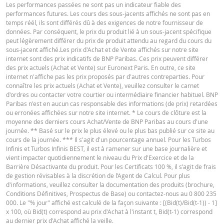
Les performances passées ne sont pas un indicateur fiable des
performances futures. Les cours des sous-jacents affichés ne sont pas en
7 août
journalière
0,92
28,08
Français (France)
PDF
temps réél, ils sont différés dû à des exigences de notre fournisseur de
2026 18:36
données. Par conséquent, le prix du produit lié à un sous-jacent spécifique
peut légèrement différer du prix de produit attendu au regard du cours du
7 août
journalière
0,92
28,08
sous-jacent affiché.Les prix d'Achat et de Vente affichés sur notre site
2026 17:51
CONDITIONS DÉFINITIVES RÉSUMÉ
internet sont des prix indicatifs de BNP Paribas. Ces prix peuvent différer
des prix actuels (Achat et Vente) sur Euronext Paris. En outre, ce site
6 août
journalière
0,94
28,332
internet n'affiche pas les prix proposés par d'autres contreparties. Pour
2026 18:35
connaître les prix actuels (Achat et Vente), veuillez consulter le carnet
Français (France)
PDF
d'ordres ou contacter votre courtier ou intermédiaire financier habituel. BNP
6 août
journalière
0,94
28,332
Paribas n'est en aucun cas responsable des informations (de prix) retardées
2026 17:52
ou erronées affichées sur notre site internet. * Le cours de clôture est la
moyenne des derniers cours Achat/Vente de BNP Paribas au cours d'une
5 août
KEY INFORMATION DOCUMENTS
journalière
0,94
28,398
journée. ** Basé sur le prix le plus élevé ou le plus bas publié sur ce site au
2026 18:35
cours de la journée. *** Il s'agit d'un pourcentage annuel. Pour les Turbos
Infinis et Turbos Infinis BEST, il est à ramener sur une base journalière et
5 août
journalière
0,94
28,398
vient impacter quotidiennement le niveau du Prix d'Exercice et de la
Key Information Document (FR)
PDF
2026 17:51
Barrière Désactivante du produit. Pour les Certificats 100 %, il s’agit de frais
de gestion révisables à la discrétion de l’Agent de Calcul. Pour plus
4 août
journalière
0,91
27,924
d'informations, veuillez consulter la documentation des produits (brochure,
2026 18:36
Conditions Définitives, Prospectus de Base) ou contactez-nous au 0 800 235
QUOTES
000. Le "% jour" affiché est calculé de la façon suivante : [(Bid(t)/Bid(t-1)) - 1]
4 août
journalière
0,91
27,924
x 100, où Bid(t) correspond au prix d'Achat à l'instant t, Bid(t-1) correspond
2026 17:51
au dernier prix d'Achat affiché la veille.