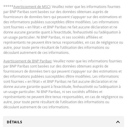
Latest Product Quotes
CSV
3 août
journalière
0,89
27,576
*****
Avertissement de MSCI
: Veuillez noter que les informations fournies
2026 18:35
par BNP Paribas sont basées sur des données obtenues auprès de
fournisseurs de données tiers qui peuvent s’appuyer sur des estimations et
31 juil.
journalière
0,85
26,94
des informations publiées susceptibles d’être modifiées. Les informations
2026 18:37
sont fournies « en l’état » et BNP Paribas ne fait aucune déclaration et ne
donne aucune garantie quant à l’exactitude, l’exhaustivité ou l’adéquation à
31 juil.
Restrike history
xlsx
journalière
0,85
26,94
un usage particulier. Ni BNP Paribas, ni ses sociétés affiliées et
2026 17:51
représentants ne peuvent être tenus responsables, en cas de négligence ou
autre, pour toute perte résultant de l’utilisation des informations ou
30 juil.
journalière
0,9
27,75
découlant autrement de ces informations.
2026 18:35
Avertissement de BNP Paribas
: Veuillez noter que les informations fournies
30 juil.
par BNP Paribas sont basées sur des données obtenues auprès de
journalière
0,9
27,75
2026 17:51
fournisseurs de données tiers qui peuvent s’appuyer sur des estimations et
des informations publiées susceptibles d’être modifiées. Les informations
29 juil.
sont fournies « en l’état » et BNP Paribas ne fait aucune déclaration et ne
journalière
0,95
28,374
2026 18:35
donne aucune garantie quant à l’exactitude, l’exhaustivité ou l’adéquation à
un usage particulier. Ni BNP Paribas, ni ses sociétés affiliées et
29 juil.
représentants ne peuvent être tenus responsables, en cas de négligence ou
journalière
0,95
28,374
2026 17:51
autre, pour toute perte résultant de l’utilisation des informations ou
découlant autrement de ces informations.
28 juil.
journalière
0,94
28,338
2026 18:37
CHANGER
DÉTAILS
28 juil.