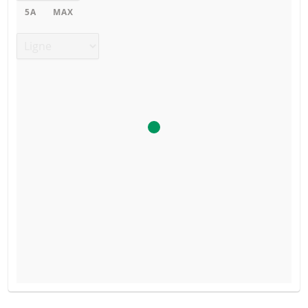
5A
MAX
Type de graphique
FINAL TERMS
TYPE DE
PRIX DU
SEUIL DE
DATE
RÉINITIALISATION
PRODUIT
SÉCURITÉ