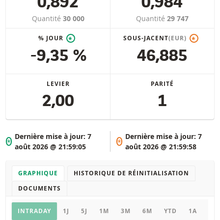
0,892
0,984
Quantité
30 000
Quantité
29 747
% JOUR
SOUS-JACENT
(EUR)
*
*
-9,35 %
46,885
LEVIER
PARITÉ
2,00
1
Dernière mise à jour:
7
Dernière mise à jour:
7
*
*
août 2026 @ 21:59:05
août 2026 @ 21:59:58
GRAPHIQUE
HISTORIQUE DE RÉINITIALISATION
DOCUMENTS
Graphique
INTRADAY
1J
5J
1M
3M
6M
YTD
1A