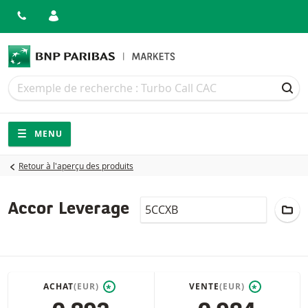
Recherche
Recherche
REC
Navigation
Navigation sur le site
MENU
Retour à l'aperçu des produits
LocalCode
AJ
Accor Leverage
ACHAT
(EUR)
VENTE
(EUR)
*
*