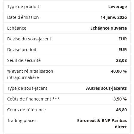
journalière
0,94
28,338
2026 17:50
Type de produit
Leverage
27 juil.
Date d'émission
14 janv. 2026
journalière
0,89
27,546
2026 18:35
Echéance
Echéance ouverte
27 juil.
journalière
0,89
27,546
2026 17:50
Devise du sous-jacent
EUR
Devise produit
EUR
DOWNLOAD
Seuil de sécurité
28,08
% avant réinitialisation
40,00 %
Historique de réinitialisation
xlsx
intrajournalière
Type de sous-jacent
Autres sous-jacents
Coûts de financement ***
3,50 %
Cours de référence
46,80
Trading places
Euronext & BNP Paribas
direct