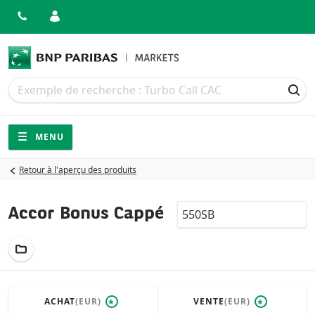
Recherche
Recherche
REC
Navigation
Navigation sur le site
MENU
Retour à l'aperçu des produits
LocalCode
Accor Bonus Cappé
AJOUTER AU PORTEFEUILLE
ACHAT
(EUR)
VENTE
(EUR)
*
*