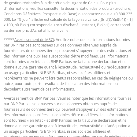
de gestion révisables à la discrétion de l’Agent de Calcul. Pour plus
d'informations, veuillez consulter la documentation des produits (brochure,
Conditions Définitives, Prospectus de Base) ou contactez-nous au 0 800 235
KEY INFORMATION DOCUMENTS
BNP Paribas n’agit pas en tant que conseiller juridique ou fiscal, comptable 
000. Le "% jour" affiché est calculé de la façon suivante : [(Bid(t)/Bid(t-1)) - 1]
conseiller en investissement et n’a aucune obligation de fiduciaire à votre é
x 100, où Bid(t) correspond au prix d'Achat à l'instant t, Bid(t-1) correspond
en ce qui concerne le calculateur et / ou en relation avec des transactions su
au dernier prix d'Achat affiché la veille.
des produits émis par BNP Paribas ou d’autres transactions connexes. Vous
Key Information Document (FR)
PDF
pouvez pas compter sur BNP Paribas pour des conseils en investissement o
*****
Avertissement de MSCI
: Veuillez noter que les informations fournies
des recommandations de quelque nature que ce soit. Bien que les prix indiq
par BNP Paribas sont basées sur des données obtenues auprès de
soient basés sur des informations jugées fiables, leur exactitude ou leur
fournisseurs de données tiers qui peuvent s’appuyer sur des estimations et
exhaustivité n'est pas garantie. BNP Paribas n'offre aucune garantie en ce q
des informations publiées susceptibles d’être modifiées. Les informations
QUOTES
concerne les informations fournies par la calculatrice et décline toute
sont fournies « en l’état » et BNP Paribas ne fait aucune déclaration et ne
responsabilité pour tout dommage direct, indirect, spécial, accessoire,
donne aucune garantie quant à l’exactitude, l’exhaustivité ou l’adéquation à
immatériel ou consécutif (y compris le manque à gagner) résultant de quel
un usage particulier. Ni BNP Paribas, ni ses sociétés affiliées et
manière que ce soit de l'utilisation de la calculatrice par vous. ou vos conseil
Latest Product Quotes
CSV
représentants ne peuvent être tenus responsables, en cas de négligence ou
ou les informations contenues dans ce document. Les données de taux de
autre, pour toute perte résultant de l’utilisation des informations ou
change saisies proviennent de BNP Paribas et s’appliquent strictement à la 
découlant autrement de ces informations.
indiquée. Les taux indiqués par la calculatrice sont indicatifs et destinés à de
Avertissement de BNP Paribas
: Veuillez noter que les informations fournies
fins d’information uniquement. L'information sur les prix ne constitue pas un
par BNP Paribas sont basées sur des données obtenues auprès de
invitation ou une offre d'achat ou de vente de titres ou d'autres instruments
fournisseurs de données tiers qui peuvent s’appuyer sur des estimations et
financiers. Les informations sont exclusivement destinées à être utilisées pa
des informations publiées susceptibles d’être modifiées. Les informations
destinataires prévus. Il est interdit de reproduire, distribuer ou copier ces
sont fournies « en l’état » et BNP Paribas ne fait aucune déclaration et ne
informations, en tout ou en partie, à quelque fin que ce soit sans l'autorisati
donne aucune garantie quant à l’exactitude, l’exhaustivité ou l’adéquation à
expresse et préalable de BNP Paribas. De plus amples informations sont
un usage particulier. Ni BNP Paribas, ni ses sociétés affiliées et
disponibles sur demande auprès de BNP Paribas.
représentants ne peuvent être tenus responsables, en cas de négligence ou