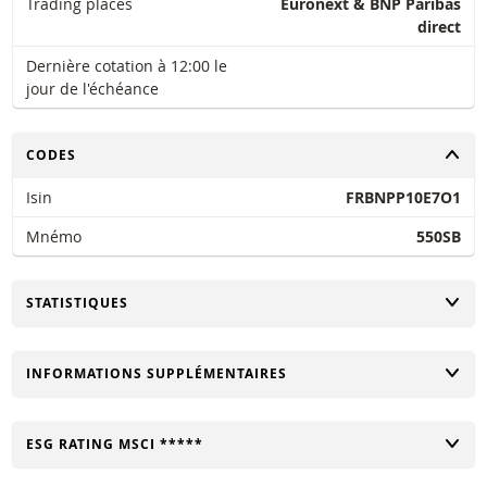
Trading places
Euronext & BNP Paribas
direct
Dernière cotation à 12:00 le
jour de l'échéance
CHANGER
CODES
Isin
FRBNPP10E7O1
Mnémo
550SB
CHANGER
STATISTIQUES
CHANGER
INFORMATIONS SUPPLÉMENTAIRES
CHANGER
ESG RATING MSCI *****