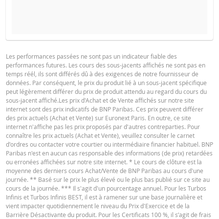
COURS DU SOUS-JACENT ATTENDU À L'ÉCHÉANCE
PROSPECTUS DE BASE
Les performances passées ne sont pas un indicateur fiable des
performances futures. Les cours des sous-jacents affichés ne sont pas en
Français (France)
PDF
temps réél, ils sont différés dû à des exigences de notre fournisseur de
données. Par conséquent, le prix du produit lié à un sous-jacent spécifique
SITUATION
NOUVELLE
DIFFÉREN
peut légèrement différer du prix de produit attendu au regard du cours du
ACTUELLE
SITUATION
sous-jacent affiché.Les prix d'Achat et de Vente affichés sur notre site
FINAL TERMS
internet sont des prix indicatifs de BNP Paribas. Ces prix peuvent différer
La Borne Basse a été atteinte
des prix actuels (Achat et Vente) sur Euronext Paris. En outre, ce site
pendant la vie du produit
internet n'affiche pas les prix proposés par d'autres contreparties. Pour
connaître les prix actuels (Achat et Vente), veuillez consulter le carnet
Prix du
Français (France)
PDF
-
-
d'ordres ou contacter votre courtier ou intermédiaire financier habituel. BNP
produit
Paribas n'est en aucun cas responsable des informations (de prix) retardées
ou erronées affichées sur notre site internet. * Le cours de clôture est la
La Borne Basse n'a jamais été
moyenne des derniers cours Achat/Vente de BNP Paribas au cours d'une
atteinte pendant la vie du
CONDITIONS DÉFINITIVES RÉSUMÉ
journée. ** Basé sur le prix le plus élevé ou le plus bas publié sur ce site au
produit
cours de la journée. *** Il s'agit d'un pourcentage annuel. Pour les Turbos
Infinis et Turbos Infinis BEST, il est à ramener sur une base journalière et
Prix du
-
-
vient impacter quotidiennement le niveau du Prix d'Exercice et de la
Français (France)
PDF
produit
Barrière Désactivante du produit. Pour les Certificats 100 %, il s’agit de frais